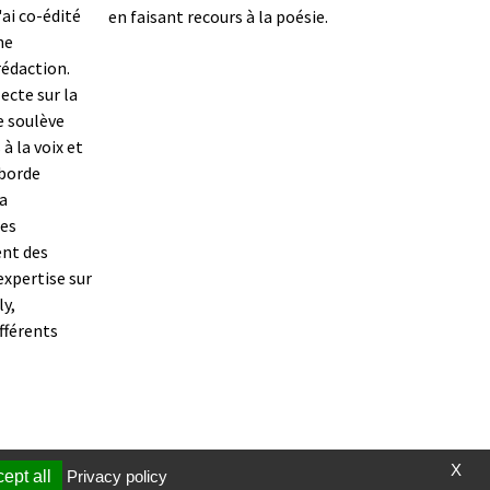
'ai co-édité
en faisant recours à la poésie.
ne
rédaction.
lecte sur la
e soulève
à la voix et
aborde
a
ces
ent des
expertise sur
ly,
ifférents
X
ept all
Privacy policy