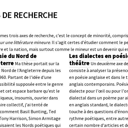
 DE RECHERCHE
e mes trois axes de recherche, c'est le concept de minorité, compri
ur une littérature mineure
. Il s'agit certes d'étudier comment le pe
re et la nation, mais surtout comme le mineur est un devenir qui e
sie du Nord de
Les dialectes en poési
eterre
théâtre
Ma thèse portait sur la
Un deuxième axe de
 Nord de l'Angleterre depuis les
consiste à analyser la présenc
60. Partant de l'idée d'une
en poésie anglaise et dans le 
sibilité supposée entre le genre
anglais contemporains.
Poésie
et cet espace barbare qu'est le
dialecte pour l'œil ou pour l'o
iqueux, insoumis, ouvrier dans
dialectal dans un poème par ai
re collectif, j'ai tenté de
en anglais standard, le dialec
comment Basil Bunting, Ted
touche à des questions d'énon
Tony Harrison, Simon Armitage
rythme poétiques, entre autre
isaient les Nords poétiques qui
certain nombre d'articles et d