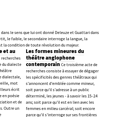
s dans le sens que lui ont donné Deleuze et Guattari dans
tit, le faible, le secondaire interroge la langue, la
st la condition de toute révolution du majeur.
e et au
Les formes mineures du
théâtre anglophone
 recherches
contemporain
e du dialecte
Ce troisième acte de
théâtre
recherches consiste à essayer de dégager
 dialectale,
les spécificités des genres théâtraux qui
reille, mot
s'annoncent d'emblée comme mineur,
lleurs écrit
soit parce qu'il s'adresse à un public
te en poésie
déterminé, les jeunes - à savoir les 15-24
ciation et de
ans; soit parce qu'il est en lien avec les
s. Outre un
femmes en milieu carcéral; soit encore
e
parce qu'il s'interroge sur ses frontières