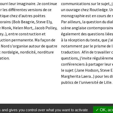
ourri leur imaginaire. Je continue
communications sur le sujet, j
r les différentes versions de ce
un ouvrage chez Routledge. U
tique chez d'autres poètes
monographie est en cours de 
rains (Bob Beagrie, Steve Ely,
Par ailleurs, la question du dia
e Monk, Helen Mort, Jacob Polley,
scène anglaise contemporain
ey...), entre construction et
également des questions liées 
uction permanente. Ma façon de
à la réception du texte, que j'
 Nord s'organise autour de quatre
notamment par le prisme de l
 nordalgie, nordicité, norditure
traduction.
Afin de travailler 
sation.
questions, j'invite régulièrem
conférenciers à partager leur 
le sujet (Jane Hodson, Steve E
Margherita Laera...) pour les d
publics de l'université de Lille.
s and gives you control over what you want to activate
OK, acc