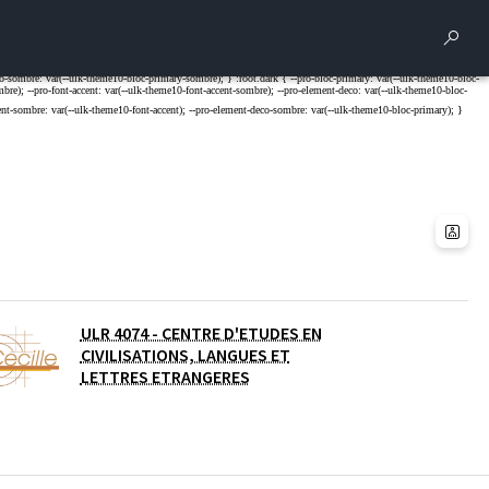
Rech
ULR 4074 - CENTRE D'ETUDES EN
CIVILISATIONS, LANGUES ET
LETTRES ETRANGERES