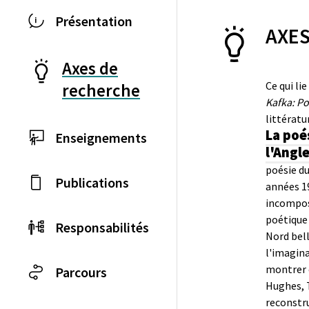
Présentation
AXES
Axes de
Ce qui li
recherche
Kafka: Po
littératu
La poé
Enseignements
l'Angl
poésie du
Publications
années 19
incompos
poétique 
Responsabilités
Nord bell
l'imaginai
montrer 
Parcours
Hughes, 
reconstru