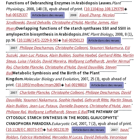
Functions of Debranching Enzymes in Arabidopsis Leaves.
Plant
Physiology
, 2008, 148 (3), epub ahead of print.
⟨10.1104/pp.108.129379⟩
hal-00325337
Xiaoli Zhang
,
Nicolas
Article dans des revues
2008
Szydlowski
,
David Delvalle
,
Christophe d'Hulst
,
Martha James
,
Alan
Myers
Overlapping functions of the starch synthases SSII and SSIII in
amylopectin biosynthesis in Arabidopsis.
BMC Plant Biology
, 2008, 8 (1),
pp.96.
⟨10.1186/1471-2229-8-96⟩
hal-00250123
Article dans des revues
Philippe Deschamps
,
Christophe Colleoni
,
Yasunori Nakamura
,
Eiji
2007
Suzuki
,
Jean-Luc Putaux
,
Alain Buléon
,
Sophie Haebel
,
Gerhard Ritte
,
Martin
Steup
,
Luisa I Falcón
,
David Moreira
,
Wolfgang Loffelhardt
,
Jenifer Nirmal
Raj
,
Charlotte Plancke
,
Christophe d'Hulst
,
David Dauvillée
,
Steven
Ball
Metabolic Symbiosis and the Birth of the Plant
Kingdom.
Molecular Biology and Evolution
, 2007, 25 (3), epub ahead of
print.
⟨10.1093/molbev/msm280⟩
hal-00198810
Article dans des revues
Charlotte Plancke
,
Christophe Colleoni
,
Philippe Deschamps
,
David
2007
Dauvillée
,
Yasunori Nakamura
,
Sophie Haebel
,
Gehrardt Ritte
,
Martin Steup
,
Alain Buléon
,
Jean-Luc Putaux
,
Danielle Dupeyre
,
Christophe d'Hulst
,
Jean-
Philippe Ral
,
Wolfgang Loffelhardt
,
Steven G Ball
THE PATHWAY OF
CYTOSOLIC STARCH SYNTHESIS IN THE MODEL GLAUCOPHYTE
CYANOPHORA PARADOXA.
Eukaryotic Cell
, 2007, 7 (2), epub ahead of print.
⟨10.1128/EC.00373-07⟩
hal-00123139
Isaac
Article dans des revues
2007
Roldan
,
Fabrice Wattebled
,
Mercedes M Lucas
,
David Delvalle
,
Veronique