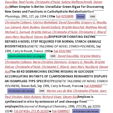
Dauvillee
,
Roel Funke
,
Christophe d'Hulst
,
Sabine Waffenschmidt
,
Steven
Ball
When Simpler Is Better. Unicellular Green Algae for Discovering
New Genes and Functions in Carbohydrate Metabolism
Plant
Physiology
, 2001, 127, pp.1334-1338
hal-02318690
Poster
1999
Christophe Colleoni
,
Fabrice Wattebled
,
David Dauvillée
,
Gregory G. Mouille
,
Luc Lienard
,
Alain Buléon
,
Daniel Gallant
,
Brigitte Bouchet
,
Matthew Morell
,
Michael S. Samuel
,
Brigitte Delrue
,
Christophe d'Hulst
,
Christophe C. Bliard
,
Jean-Marc Nuzillard
,
Steven Ball
DISPROPORTIONATING ENZYME
DEFINES A NOVEL STEP REQUIRED FOR NORMAL STARCH GRANULE
BIOSYNTHESIS
GENETIC TAILORING OF NOVEL STARCH POLYMERS
, Sep
1999, Carry le Rouet, France. 1999
hal-02317001
David Dauvillée
,
Virginie Mestre
,
Communication dans un congrès
1999
Christophe Colleoni
,
Marie-Christine Slomiany
,
Gregory G. Mouille
,
Brigitte
Delrue
,
Christophe d'Hulst
,
Christophe C. Bliard
,
Jean-Marc Nuzillard
,
Steven
Ball
The 88 KD DEBRANCHING ENZYME MISSING IN GLYCOGEN
ACCUMULATING MUTANTS OF CLAMYDOMONAS REINHARDTII DISPLAYS
AN ISOAMYLASE-TYPE SPECIFICITY
GENETIC TAILORING OF NOVEL STARCH
POLYMERS
, Steven Ball, Sep 1999, Carry le Rouet, France
hal-02696850
Marion van de Wal
,
Christophe d'Hulst
,
Jean-
Article dans des revues
1998
Paul Vincken
,
Alain Buleon
,
Richard Visser
,
Steven Ball
Amylose is
synthesized in vitro by extension of and cleavage from
amylopectin
Journal of Biological Chemistry
, 1998, 273 (35), pp.22232-
22240.
⟨10.1074/jbc.273.35.22232⟩
hal-02689927
Article dans des revues