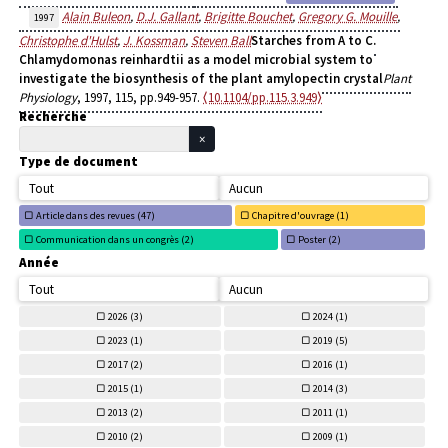
Alain Buleon
,
D.J. Gallant
,
Brigitte Bouchet
,
Gregory G. Mouille
,
1997
Christophe d'Hulst
,
J. Kossman
,
Steven Ball
Starches from A to C.
Chlamydomonas reinhardtii as a model microbial system to
investigate the biosynthesis of the plant amylopectin crystal
Plant
Physiology
, 1997, 115, pp.949-957.
⟨10.1104/pp.115.3.949⟩
Recherche
Type de document
Tout
Aucun
Article dans des revues (
47)
Chapitre d'ouvrage (
1)
Communication dans un congrès (
2)
Poster (
2)
Année
Tout
Aucun
2026 (
3)
2024 (
1)
2023 (
1)
2019 (
5)
2017 (
2)
2016 (
1)
2015 (
1)
2014 (
3)
2013 (
2)
2011 (
1)
2010 (
2)
2009 (
1)