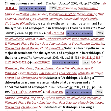
Chlamydomonas reinhardtii
The Plant Journal
, 2006, 48, pp.274-285
hal-
00085401
David Delvalle
,
Sylvain Dumez
,
Article dans des revues
2005
Fabrice Wattebled
,
Isaac Roldan
,
Veronique Planchot
,
Pierre Berbezy
,
Paul
Colonna
,
Darshna Vyas
,
Manash Chatterjee
,
Steven Ball
,
Angel Merida
,
Christophe d'Hulst
Soluble starch synthase I: a major determinant for
the synthesis of amylopectin in Arabidopsis thaliana leaves
The Plant
Journal
, 2005, 43, pp.398-412
hal-02678763
Article dans des revues
2005
David Delvalle
,
Sylvain Dumez
,
Fabrice Wattebled
,
Isaac Roldan
,
Veronique
V. Planchot
,
Pierre Berbezy
,
Paul Colonna
,
Darsna Vyas
,
Manash Chatterjee
,
Steven Ball
,
Angel Merida
,
Christophe d'Hulst
Soluble starch synthase I: a
major determinant for the synthesis of amylopectin in Arabidopsis
thaliana leaves
The Plant Journal
, 2005, 43, pp.398-412.
⟨10.1111/j.1365-
313X.2005.02462.x⟩
hal-02682062
Fabrice
Article dans des revues
2005
Wattebled
,
Ying Dong
,
Sylvain Dumez
,
David Delvalle
,
Veronique V.
Planchot
,
Pierre Berbezy
,
Darshna Vyas
,
Paul Colonna
,
Manash Chatterjee
,
Steven Ball
,
Christophe d'Hulst
Mutants of Arabidopsis lacking a
chloroplastic isoamylase accumulate phytoglycogen and an
abnormal form of amylopectin
Plant Physiology
, 2005, 138 (1), pp.184-
195.
⟨10.1104/pp.105.059295⟩
hal-00085445
Article dans des revues
2005
Fabrice Wattebled
,
Ying Dong
,
Sylvain Dumez
,
David Delvalle
,
Veronique
Planchot
,
Pierre Berbezy
,
Darshna Vyas
,
Paul Colonna
,
Manash Chatterjee
,
Steven Ball
,
Christophe d'Hulst
Mutants of Arabidopsis Lacking a