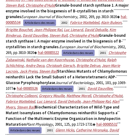
Steven Ball
,
Christophe d'Hulst
Granule-bound starch synthase 1. A major
enzyme involved in the biogenesis of B-crystallites in starch
granules
European Journal of Biochemistry
, 2002, 269, pp.3810-3820
hal-
00085534
Fabrice Wattebled
,
Alain Buleon
,
Article dans des revues
2002
Brigitte Bouchet
,
Jean-Philippe Ral
,
Luc Lienard
,
David Delvalle
,
Kim
Binderup
,
David Dauvillee
,
Steven Ball
,
Christophe d'Hulst
Granule-bound
starch synthase I. A major enzyme involved in the biogenesis of B-
crystallites in starch granules.
European Journal of Biochemistry
, 2002,
269, pp.3810-3820
hal-00085522
Christophe
Article dans des revues
2001
Zabawinski
,
Nathalie van den Koornhuyse
,
Christophe d'Hulst
,
Ralph
Schlichting
,
Andre Decq
,
Christoph Giersch
,
Brigitte Delrue
,
Jean-Marie
Lacroix
,
Jack Preiss
,
Steven Ball
Starchless Mutants of Chlamydomonas
reinhardtii Lack the Small Subunit of a Heterotetrameric ADP-
Glucose Pyrophosphorylase
Journal of Bacteriology
, 2001, 183, pp.1069-
1077
hal-00085526
David Dauvillee
,
Article dans des revues
2001
Christophe Colleoni
,
Gregory Mouille
,
Matthew Morell
,
Christophe d'Hulst
,
Fabrice Wattebled
,
Luc Lienard
,
David Delvalle
,
Jean-Philippe Ral
,
Alan
Myers
,
Steven Ball
Biochemical Characterization of Wild-Type and
Mutant Isoamylases of Chlamydomonas reinhardtii Supports a
Function of the Multimeric Enzyme Organization in Amylopectin
Maturation
Plant Physiology
, 2001, 125, pp.1723-1731
hal-00085532
Glenn Hicks
,
Catherine Hironaka
,
David
Article dans des revues
2001