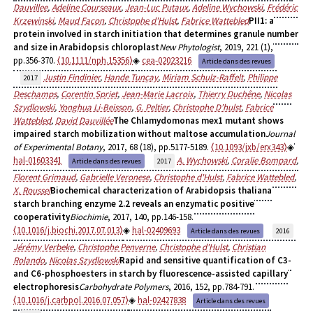
Dauvillee
,
Adeline Courseaux
,
Jean-Luc Putaux
,
Adeline Wychowski
,
Frédéric
Krzewinski
,
Maud Facon
,
Christophe d'Hulst
,
Fabrice Wattebled
PII1: a
protein involved in starch initiation that determines granule number
and size in Arabidopsis chloroplast
New Phytologist
, 2019, 221 (1),
pp.356-370.
⟨10.1111/nph.15356⟩
cea-02023216
Article dans des revues
Justin Findinier
,
Hande Tunçay
,
Miriam Schulz-Raffelt
,
Philippe
2017
Deschamps
,
Corentin Spriet
,
Jean-Marie Lacroix
,
Thierry Duchêne
,
Nicolas
Szydlowski
,
Yonghua Li-Beisson
,
G. Peltier
,
Christophe D’hulst
,
Fabrice
Wattebled
,
David Dauvillée
The Chlamydomonas mex1 mutant shows
impaired starch mobilization without maltose accumulation
Journal
of Experimental Botany
, 2017, 68 (18), pp.5177-5189.
⟨10.1093/jxb/erx343⟩
hal-01603341
A. Wychowski
,
Coralie Bompard
,
Article dans des revues
2017
Florent Grimaud
,
Gabrielle Veronese
,
Christophe d'Hulst
,
Fabrice Wattebled
,
X. Roussel
Biochemical characterization of Arabidopsis thaliana
starch branching enzyme 2.2 reveals an enzymatic positive
cooperativity
Biochimie
, 2017, 140, pp.146-158.
⟨10.1016/j.biochi.2017.07.013⟩
hal-02409693
Article dans des revues
2016
Jérémy Verbeke
,
Christophe Penverne
,
Christophe d'Hulst
,
Christian
Rolando
,
Nicolas Szydlowski
Rapid and sensitive quantification of C3-
and C6-phosphoesters in starch by fluorescence-assisted capillary
electrophoresis
Carbohydrate Polymers
, 2016, 152, pp.784-791.
⟨10.1016/j.carbpol.2016.07.057⟩
hal-02427838
Article dans des revues