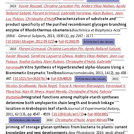
Xavier Roussel
,
Christine Lancelon-Pin
,
Anders Vikso-Nielsen
,
Agnès
2013
Rolland-Sabaté
,
Florent Grimaud
,
Gabrielle Veronese
,
Alain Buleon
,
Jean-
Luc Putaux
,
Christophe d'Hulst
Characterization of substrate and
product specificity of the purified recombinant glycogen branching
enzyme of Rhodothermus obamensis
Biochimica et Biophysica Acta
(BBA) - General Subjects
, 2013, 1830 (1), pp.2167 - 2177.
⟨10.1016/j.bbagen.2012.09.022⟩
hal-01268195
Article dans des revues
Florent Grimaud
,
Christine Lancelon-Pin
,
Agnès Rolland-Sabaté
,
2013
Xavier Roussel
,
Sandrine Laguerre-Gheusi
,
Anders Vikso-Nielsen
,
Jean-Luc
Putaux
,
Sophie Guilois
,
Alain Buleon
,
Christophe d'Hulst
,
Gabrielle
Veronese
In Vitro Synthesis of Hyperbranched alpha-Glucans Using a
Biomimetic Enzymatic Toolbox
Biomacromolecules
, 2013, 14 (2), pp.438 -
447.
⟨10.1021/bm301676c⟩
hal-02648828
Article dans des revues
2011
Nicolas Szydlowski
,
Paula Ragel
,
Tracie A. Hennen-Bierwagen
,
Veronique V.
Planchot
,
Alan M. Myers
,
Angel Merida
,
Christophe d'Hulst
,
Fabrice
Wattebled
Integrated functions among multiple starch synthases
determine both amylopectin chain length and branch linkage
location in Arabidopsis leaf starch
Journal of Experimental Botany
,
2011, 62 (13), pp.4547 - 4559.
⟨10.1093/jxb/err172⟩
hal-00503801
Christophe d'Hulst
,
Angel Mérida
The
Article dans des revues
2010
priming of storage glucan synthesis from bacteria to plants: current
knowledge and new developments.
New Phytologist
, 2010, epub ahead