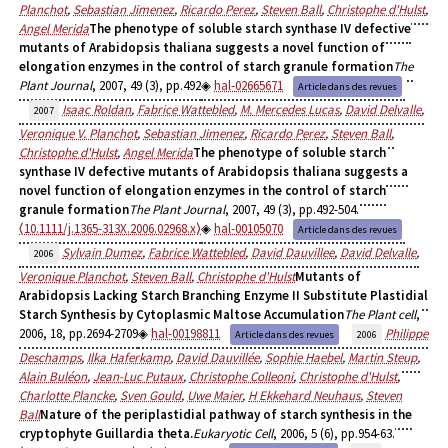
Planchot
,
Sebastian Jimenez
,
Ricardo Perez
,
Steven Ball
,
Christophe d'Hulst
,
Angel Merida
The phenotype of soluble starch synthase IV defective
mutants of Arabidopsis thaliana suggests a novel function of
elongation enzymes in the control of starch granule formation
The
Plant Journal
, 2007, 49 (3), pp.492
hal-02665671
Article dans des revues
Isaac Roldan
,
Fabrice Wattebled
,
M. Mercedes Lucas
,
David Delvalle
,
2007
Veronique V. Planchot
,
Sebastian Jimenez
,
Ricardo Perez
,
Steven Ball
,
Christophe d'Hulst
,
Angel Merida
The phenotype of soluble starch
synthase IV defective mutants of Arabidopsis thaliana suggests a
novel function of elongation enzymes in the control of starch
granule formation
The Plant Journal
, 2007, 49 (3), pp.492-504.
⟨10.1111/j.1365-313X.2006.02968.x⟩
hal-00105070
Article dans des revues
Sylvain Dumez
,
Fabrice Wattebled
,
David Dauvillee
,
David Delvalle
,
2006
Veronique Planchot
,
Steven Ball
,
Christophe d'Hulst
Mutants of
Arabidopsis Lacking Starch Branching Enzyme II Substitute Plastidial
Starch Synthesis by Cytoplasmic Maltose Accumulation
The Plant cell
,
2006, 18, pp.2694-2709
hal-00198811
Philippe
Article dans des revues
2006
Deschamps
,
Ilka Haferkamp
,
David Dauvillée
,
Sophie Haebel
,
Martin Steup
,
Alain Buléon
,
Jean-Luc Putaux
,
Christophe Colleoni
,
Christophe d'Hulst
,
Charlotte Plancke
,
Sven Gould
,
Uwe Maier
,
H Ekkehard Neuhaus
,
Steven
Ball
Nature of the periplastidial pathway of starch synthesis in the
cryptophyte Guillardia theta.
Eukaryotic Cell
, 2006, 5 (6), pp.954-63.