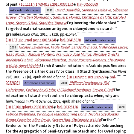
of print.
⟨10.1111/j.1469-8137.2010.03361.x⟩
hal-00550569
David Dauvillée
,
Stéphane Delhaye
,
Sébastien
Article dans des revues
2010
Gruyer
,
Christian Slomianny
,
Samuel E Moretz
,
Christophe d'Hulst
,
Carole A
Long
,
Steven G Ball
,
Stanislas Tomavo
Engineering the chloroplast
targeted malarial vaccine antigens in chlamydomonas starch
granules.
PLoS ONE
, 2010, 5 (12), pp.e15424.
⟨10.1371/journal.pone.0015424⟩
hal-00415830
Article dans des revues
Nicolas Szydlowski
,
Paula Ragel
,
Sandy Raynaud
,
M Mercedes Lucas
,
2009
Isaac Roldán
,
Manuel Montero
,
Francisco José Muñoz
,
Miroslav Ovecka
,
Abdellatif Bahaji
,
Véronique Planchot
,
Javier Pozueta-Romero
,
Christophe
d'Hulst
,
Angel Mérida
Starch Granule Initiation in Arabidopsis Requires
the Presence of Either Class IV or Class III Starch Synthases.
The Plant
cell
, 2009, 21 (8), epub ahead of print.
⟨10.1105/tpc.109.066522⟩
hal-
00326081
Philippe Deschamps
,
Ilka
Article dans des revues
2008
Haferkamp
,
Christophe d'Hulst
,
H Ekkehard Neuhaus
,
Steven G Ball
The
relocation of starch metabolism to chloroplasts: when, why and
how.
Trends in Plant Science
, 2008, epub ahead of print.
⟨10.1016/j.tplants.2008.08.009⟩
hal-00326126
Article dans des revues
2008
Fabrice Wattebled
,
Veronique Planchot
,
Ying Dong
,
Nicolas Szydlowski
,
Bruno Pontoire
,
Aline Devin
,
Steven Ball
,
Christophe d'Hulst
Further
Evidence for the Mandatory Nature of Polysaccharide Debranching
for the Aggregation of Semi-Crystalline Starch and for Overlapping