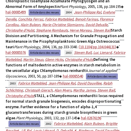
Chloroplastic Isoamylase Accumulate Phytoglycogen and an
Abnormal Form of Amylopectin
Plant Physiology
, 2005, 138, pp.184-195
hal-00085499
Jean-Philippe Ral
,
Evelyne
Article dans des revues
2004
Derelle
,
Conchita Ferraz
,
Fabrice Wattebled
,
Benoit Farinas
,
Florence
Corellou
,
Alain Buleon
,
Marie-Christine Slomianny
,
David Delvalle
,
Christophe d'Hulst
,
Stephane Rombauts
,
Herve Moreau
,
Steven Ball
Starch
Division and Partitioning. A Mechanism for Granule Propagation and
Maintenance in the Picophytoplanktonic Green Alga Ostreococcus
tauri
Plant Physiology
, 2004, 136, pp.333-3340.
⟨10.1104/pp.104.044131⟩
hal-00085576
Steven Ball
,
Luc Lienard
,
Fabrice
Article dans des revues
2003
Wattebled
,
Martin Steup
,
Glenn Hicks
,
Christophe d'Hulst
Defining the
functions of maltodextrin active enzymes in starch metabolism in
the unicellular alga Chlamydomonas reinhardtii
Journal of applied
Glycoscience
, 2003, 50, pp.187-189
hal-00085540
Article dans des revues
Fabrice Wattebled
,
Jean-Philippe Ral
,
David Dauvillee
,
Ralph
2003
Schlichting
,
Christoph Giersch
,
Alan Myers
,
Martha James
,
Steven Ball
,
Christophe d'Hulst
STA11, a Chlamydomonas reinhardtii locus required
for normal starch granule biogenesis, encodes disproportionating
enzyme. Further evidence for a function of alpha-1,4
glucanotransferases during starch granule biosynthesis in green
algae.
Plant Physiology
, 2003, 132, pp.137-145
hal-02676196
Fabrice Wattebled
,
Alain Buleon
,
Brigitte
Article dans des revues
2002
Bouchet
,
J.P. Ral
,
Louis Liénard
,
D. Delvallé
,
K. Binderup
,
David Dauvillée
,