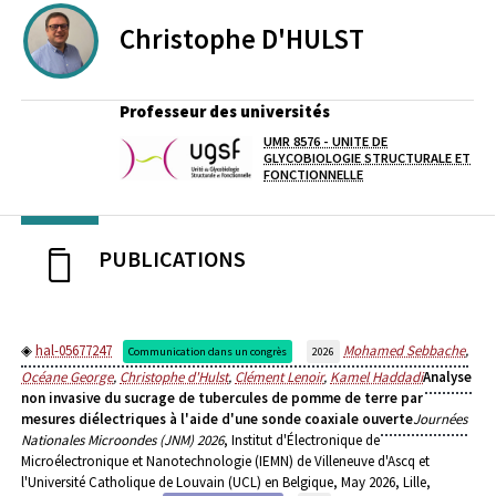
Christophe
D'HULST
Professeur des universités
UMR 8576 - UNITE DE
Laboratoire / équipe
GLYCOBIOLOGIE STRUCTURALE ET
FONCTIONNELLE
PUBLICATIONS
hal-05677247
Mohamed Sebbache
,
Communication dans un congrès
2026
Océane George
,
Christophe d'Hulst
,
Clément Lenoir
,
Kamel Haddadi
Analyse
non invasive du sucrage de tubercules de pomme de terre par
mesures diélectriques à l'aide d'une sonde coaxiale ouverte
Journées
Nationales Microondes (JNM) 2026
, Institut d'Électronique de
Microélectronique et Nanotechnologie (IEMN) de Villeneuve d'Ascq et
l'Université Catholique de Louvain (UCL) en Belgique, May 2026, Lille,