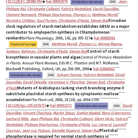
⟨10.1128/EC.00380-05⟩
hal-00092079
Jean-
Article dans des revues
2006
Philippe Ral
,
Christophe Colleoni
,
Fabrice Wattebled
,
David Dauvillee
,
Clement Nempont
,
Philippe Deschamps
,
Zhongyi Li
,
Matthew Morell
,
Ravindra Chibbar
,
Saul Purton
,
Christophe d'Hulst
,
Steven Ball
Circadian
clock regulation of starch metabolism establishes GBSSI as a major
contributor to amylopectin synthesis in Chlamydomonas
reinhardtii
Plant Physiology
, 2006, 142, pp.305-317
hal-00085581
Matthew Morell
,
Zhongyi Li
,
Ahmed Regina
,
Chapitre d'ouvrage
2006
Sadequr Rahman
,
Christophe d'Hulst
,
Steven Ball
Control of starch
biosynthesis in vascular plants and algae
Control of Primary Metabolism
in Plants. Annual Plant Reviews
, Eds W.C. Plaxton and M.T. McManus.
Blackwell Publishing, Oxford, UK, pp.258-289, 2006
hal-02666582
Sylvain Dumez
,
Fabrice Wattebled
,
David
Article dans des revues
2006
Dauvillée
,
David Delvalle
,
Veronique V. Planchot
,
Steven Ball
,
Christophe
d'Hulst
Mutants of Arabidopsis lacking starch branching enzyme II
substitute plastidial starch synthesis by cytoplasmic maltose
accumulation
The Plant cell
, 2006, 18 (10), pp.2694-2709.
⟨10.1105/tpc.105.037671⟩
hal-00092272
David
Article dans des revues
2006
Dauvillee
,
Vincent Chochois
,
Martin Steup
,
Sophie Haebel
,
Nora Eckermann
,
Gerhard Ritte
,
Jean-Philippe Ral
,
Christophe Colleoni
,
Glenn Hicks
,
Fabrice
Wattebled
,
Philippe Deschamps
,
Christophe d'Hulst
,
Luc Lienard
,
Laurent
Cournac
,
Jean-Luc Putaux
,
Danielle Dupeyre
,
Steven Ball
Plastidial
phosphorylase is required for normal starch synthesis in