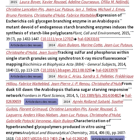
Laura Boyer
,
Xavier Roussel
,
Adeline Courseaux
,
Ofilia M. Ndjindji
,
2015
Christine Lancelon-Pin
,
Jean-Luc Putaux
,
Ian J. Tetlow
,
Michael J. Emes
,
Bruno Pontoire
,
Christophe d'Hulst
,
Fabrice Wattebled
Expression of
Escherichia coli glycogen branching enzyme in an Arabidopsis
mutant devoid of endogenous starch branching enzymes induces the
synthesis of starch-like polyglucans
Plant, Cell and Environment
, 2015,
39 (7), pp.1432-1447.
⟨10.1111/pce.12702⟩
hal-02633101
Alain Buleon
,
Marine Cotte
,
Jean-Luc Putaux
,
Article dans des revues
2014
Christophe d'Hulst
,
Jean Susini
Tracking sulfur and phosphorus within
single starch granules using synchrotron X-ray microfluorescence
mapping
Biochimica et Biophysica Acta (BBA) - General Subjects
, 2014,
1840 (1), pp.113-119.
⟨10.1016/j.bbagen.2013.08.029⟩
hal-02633978
Maria C. Arias
,
Sandra S. Pelletier
,
Frédérique
Article dans des revues
2014
Hilliou
,
Fabrice Wattebled
,
Jean-Pierre J.-P. Renou
,
Christophe d'Hulst
From
dusk till dawn: the Arabidopsis thaliana sugar starving responsive
network
Frontiers in Plant Science
, 2014, 5,
⟨10.3389/fpls.2014.00482⟩
hal-
02630659
Agnès Rolland-Sabaté
,
Sophie
Article dans des revues
2014
Guilois
,
Florent Grimaud
,
Christine Lancelon-Pin
,
Xavier Roussel
,
S.
Laguerre
,
Anders Vikso-Nielsen
,
Jean-Luc Putaux
,
Christophe d'Hulst
,
Gabrielle Potocki Veronese
,
Alain Buleon
Characterization of
hyperbranched glycopolymers produced in vitro using
enzymes
Analytical and Bioanalytical Chemistry
, 2014, 406 (6), pp.1607-
1618.
⟨10.1007/s00216-013-7403-2⟩
hal-01268245
Article dans des revues