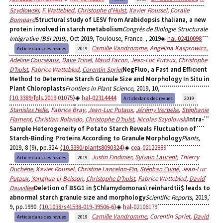
Szydlowski
,
F. Wattebled
,
Christophe d'Hulst
,
Xavier Roussel
,
Coralie
Bompard
Structural study of LESV from Arabidopsis thaliana, a new
protein involved in starch metabolism
Congrès de Biologie Structurale
Intégrative (BSI 2019)
, Oct 2019, Toulouse, France.
, 2019
hal-02410098
Camille Vandromme
,
Angelina Kasprowicz
,
Article dans des revues
2019
Adeline Courseaux
,
Dave Trinel
,
Maud Facon
,
Jean-Luc Putaux
,
Christophe
D’hulst
,
Fabrice Wattebled
,
Corentin Spriet
NegFluo, a Fast and Efficient
Method to Determine Starch Granule Size and Morphology In Situ in
Plant Chloroplasts
Frontiers in Plant Science
, 2019, 10,
⟨10.3389/fpls.2019.01075⟩
hal-02314444
Article dans des revues
2019
Stanislas Helle
,
Fabrice Bray
,
Jean-Luc Putaux
,
Jérémy Verbeke
,
Stéphanie
Flament
,
Christian Rolando
,
Christophe D’hulst
,
Nicolas Szydlowski
Intra-
Sample Heterogeneity of Potato Starch Reveals Fluctuation of
Starch-Binding Proteins According to Granule Morphology
Plants
,
2019, 8 (9), pp.324.
⟨10.3390/plants8090324⟩
cea-02122889
Justin Findinier
,
Sylvain Laurent
,
Thierry
Article dans des revues
2019
Duchëne
,
Xavier Roussel
,
Christine Lancelon-Pin
,
Stéphan Cuiné
,
Jean-Luc
Putaux
,
Yonghua Li-Beisson
,
Christophe D’hulst
,
Fabrice Wattebled
,
David
Dauvillee
Deletion of BSG1 in $Chlamydomonas\ reinhardtii$ leads to
abnormal starch granule size and morphology
Scientific Reports
, 2019,
9, pp.1990.
⟨10.1038/s41598-019-39506-6⟩
hal-02106179
Camille Vandromme
,
Corentin Spriet
,
David
Article dans des revues
2019