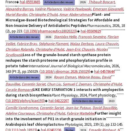
France
hal-05553665
Thibault Boscart
,
Article dans des revues
2026
Alexandre Barras
,
Valérie Plaisance
,
Valérie Pawlowski
,
Emerson Giovanelli
,
Muriel Bardor
,
Christophe D’hulst
,
Amar Abderrahmani
Plant- and
Microalgae-Based Biotechnological Strategies for Affordable and
Non-Invasive Delivery of Antidiabetic Peptides
Pharmaceutics
, 2026, 18
(2), pp.223.
⟨10.3390/pharmaceutics18020223⟩
hal-05509829
Stanislas Helle
,
François Sevestre
,
Florian
Article dans des revues
2026
Veillet
,
Fabrice Bray
,
Stéphanie Flament
,
Walaa Derbass
,
Laura Chauvin
,
Christian Rolando
,
Christophe d'Hulst
,
Jean-Eric Chauvin
,
Nicolas
Szydlowski
Loss of the granule-bound starch synthase protein
reshapes the starch proteome and phosphorylation profile in
potato tuber
International Journal of Biological Macromolecules
, 2026,
343 (Pt 2), pp.150329.
⟨10.1016/j.ijbiomac.2026.150329⟩
hal-04578644
Rayan Osman
,
Melanie Bossu
,
David
Article dans des revues
2024
Dauvillee
,
Corentin Spriet
,
Chun Liu
,
Samuel C Zeeman
,
Christophe d'Hulst
,
Coralie Bompard
LIKE EARLY STARVATION 1 interacts with amylopectin
during starch biosynthesis
Plant Physiology
, 2024, Plant physiology,
⟨10.1093/plphys/kiae193⟩
hal-04122207
Article dans des revues
2023
Camille Vandromme
,
Corentin Spriet
,
Jean‐luc Putaux
,
David Dauvillée
,
Adeline Courseaux
,
Christophe d'Hulst
,
Fabrice Wattebled
Further insight
into the involvement of PII1 in starch granule initiation in
Arabidopsis leaf chloroplasts
New Phytologist
, 2023, 239 (1), pp.132-145.
⟨10.1111/nph.18923⟩
hal-02402236
Emaelle Rimbaut
,
N
Poster
2019