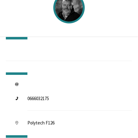
0666032175
Polytech F126