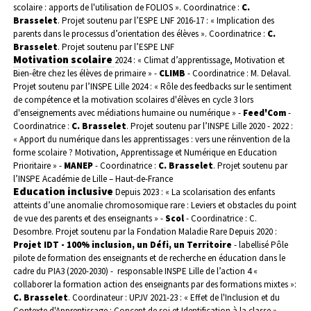
scolaire : apports de l'utilisation de FOLIOS ». Coordinatrice :
C.
Brasselet
. Projet soutenu par l’ESPE LNF
2016-17 : « Implication des
parents dans le processus d’orientation des élèves ». Coordinatrice :
C.
Brasselet
. Projet soutenu par l’ESPE LNF
Motivation scolaire
2024 : « Climat d’apprentissage, Motivation et
Bien-être chez les élèves de primaire » -
CLIMB
- Coordinatrice : M. Delaval.
Projet soutenu par l’INSPE Lille
2024 : « Rôle des feedbacks sur le sentiment
de compétence et la motivation scolaires d'élèves en cycle 3 lors
d'enseignements avec médiations humaine ou numérique » -
Feed'Com
-
Coordinatrice :
C. Brasselet
. Projet soutenu par l’INSPE Lille
2020 - 2022 :
« Apport du numérique dans les apprentissages : vers une réinvention de la
forme scolaire ? Motivation, Apprentissage et Numérique en Education
Prioritaire » -
MANEP
- Coordinatrice :
C. Brasselet
. Projet soutenu par
l’INSPE Académie de Lille – Haut-de-France
Education inclusive
Depuis 2023 : « La scolarisation des enfants
atteints d’une anomalie chromosomique rare : Leviers et obstacles du point
de vue des parents et des enseignants » -
Scol
- Coordinatrice : C.
Desombre. Projet soutenu par la Fondation Maladie Rare
Depuis 2020 :
Projet IDT - 100% inclusion, un Défi, un Territoire
- labellisé Pôle
pilote de formation des enseignants et de recherche en éducation dans le
cadre du PIA3 (2020-2030) - responsable INSPE Lille de l’action 4 «
collaborer la formation action des enseignants par des formations mixtes »:
C. Brasselet
. Coordinateur : UPJV
2021-23 : « Effet de l'Inclusion et du
Contexte d'Apprentissage : Concept de soi et Identification à la classe » -