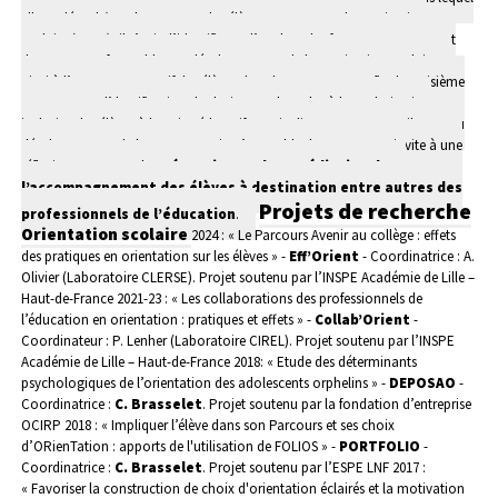
elle se déroule) sur le parcours des élèves. Concernant la motivation
scolaire (axe 2), il s’agit d’identifier et d’analyser les facteurs promouvant
des contextes favorables au développement de la motivation scolaire et
ainsi à l’engagement actif des élèves dans leur parcours. Enfin, le troisième
axe concerne l’dentification des leviers et obstacles à la scolarisation
inclusive des élèves à besoins éducatifs particuliers, tout en contribuant au
développement de leur autonomie. L’ensemble de ces travaux invite à une
réflexion en termes de
prévention et de remédiation dans
l’accompagnement des élèves à destination entre autres des
Projets de recherche
professionnels de l’éducation
.
Orientation scolaire
2024 : « Le Parcours Avenir au collège : effets
des pratiques en orientation sur les élèves » -
Eff’Orient
- Coordinatrice : A.
Olivier (Laboratoire CLERSE). Projet soutenu par l’INSPE Académie de Lille –
Haut-de-France
2021-23 : « Les collaborations des professionnels de
l’éducation en orientation : pratiques et effets » -
Collab’Orient
-
Coordinateur : P. Lenher (Laboratoire CIREL). Projet soutenu par l’INSPE
Académie de Lille – Haut-de-France
2018: « Etude des déterminants
psychologiques de l’orientation des adolescents orphelins » -
DEPOSAO
-
Coordinatrice :
C. Brasselet
. Projet soutenu par la fondation d’entreprise
OCIRP
2018 : « Impliquer l’élève dans son Parcours et ses choix
d’ORienTation : apports de l'utilisation de FOLIOS » -
PORTFOLIO
-
Coordinatrice :
C. Brasselet
. Projet soutenu par l’ESPE LNF
2017 :
« Favoriser la construction de choix d'orientation éclairés et la motivation