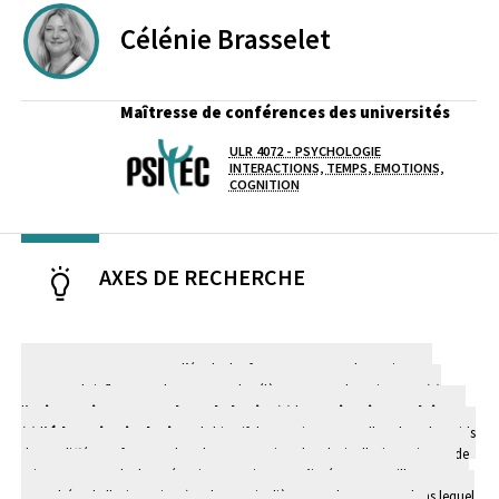
Célénie
Brasselet
Maîtresse de conférences des universités
ULR 4072 - PSYCHOLOGIE
Laboratoire / équipe
INTERACTIONS, TEMPS, EMOTIONS,
COGNITION
AXES DE RECHERCHE
Mes travaux portent sur l’étude des facteurs personnels, sociaux et
contextuels influençant le parcours des élèves autour de trois axes : (1)
l’
orientation tout au long de la vie
, (2) la
motivation scolaire
et
(3) l’
éducation inclusive
. L'objectif du premier axe est d'analyser le poids
de ces différents facteurs dans la construction des choix d'orientation et de
mieux comprendre les mécanismes en jeu. Je m’intéresse par ailleurs aux
retombées de l'orientation (et plus particulièrement du contexte dans lequel