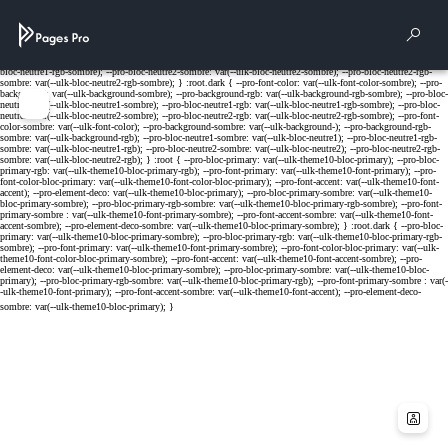
Cookies management panel
Rech
Menu