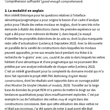
'compréhension suffisante' (
good-enough comprehension
).
2. La modalité en anglais
Mon intérêt théorique pour les questions relatives à l'interface
sémantique/pragmatique a pour origine le besoin d'un cadre d'analyse
précis pour l'étude des verbes modaux en Anglais, dont le sens très riche
demande à établir des distinctions claires. Ma première expérience sur ce
sujet a été pour mon mémoire de Master 2, dans lequel j'ai essayé
d'identifier les propriétés distinctives de
be able to
, dont la plus marquante
reste celle d'actualisation (Leclercq & Depraetere 2022). Avec la découverte
en parallèle de la variété de constructions dans lesquelles les modaux
peuvent apparaître, je me suis ensuite lancé pendant ma thèse à la
recherche de ‘n-grams’ avec
can
,
could
et
be able to
dans lesquels les verbes
héritent d'une sémantique et d'une pragmatique qui ne pourraient être
prédites par une analyse individuelle de chaque verbe (Leclercq 2022).
C'est un intérêt grandissant pour la complexité du domaine modal qui m'a
donc fait rejoindre le projet ANR-FNS
Rethinking English Modal
constructions
, dont les résultats sont rapportés dans un ouvrage publié
chez Mouton De Gruyter (
Models of modals
, 2023). Travailler sur la large
base de données du projet REM m'a permis de mettre le doigt sur des
tendances quantitatives jusqu'alors insuffisamment explorées. C'est par
exemple le cas de l'utilisation des verbes
may
et
might
dans des
constructions concessives. Bien que cette utilisation des deux verbes ne
m'était pas inconnue, j'ai été surpris de noter à quel point elle était