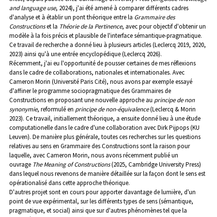
and language use
, 2024), j'ai été amené à comparer différents cadres
d'analyse et à établir un pont théorique entre la
Grammaire des
Constructions
et la
Théorie de la Pertinence
, avec pour objectif d'obtenir un
modèle à la fois précis et plausible de l'interface sémantique-pragmatique.
Ce travail de recherche a donné lieu à plusieurs articles (Leclercq 2019, 2020,
2023) ainsi qu'à une entrée encyclopédique (Leclercq 2026).
Récemment, j'ai eu l'opportunité de pousser certaines de mes réflexions
dans le cadre de collaborations, nationales et internationales. Avec
Cameron Morin (Université Paris Cité), nous avons par exemple essayé
d'affiner le programme sociopragmatique des Grammaires de
Constructions en proposant une nouvelle approche au
principe de non
synonymie
, reformulé en
principe de non-équivalence
(Leclercq & Morin
2023). Ce travail, initiallement théorique, a ensuite donné lieu à une étude
computationelle dans le cadre d'une collaboration avec Dirk Pijpops (KU
Leuven). De manière plus générale, toutes ces recherches sur les questions
relatives au sens en Grammaire des Constructions sont la raison pour
laquelle, avec Cameron Morin, nous avons récemment publié un
ouvrage
The Meaning of Constructions
(2025, Cambridge University Press)
dans lequel nous revenons de manière détaillée sur la façon dont le sens est
opérationalisé dans cette approche théorique.
D'autres projet sont en cours pour apporter davantage de lumière, d'un
point de vue expérimental, sur les différents types de sens (sémantique,
pragmatique, et social) ainsi que sur d'autres phénomènes tel que la