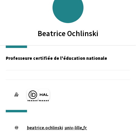
Beatrice
Ochlinski
Professeure certifiée de l'éducation nationale
Page Orcid du membre (Ouverture dans une nouvelle fenêtre)
HAL beatrice-ochlinski (Ouverture dans une nouvelle fenê
beatrice.ochlinski
univ-lille
.
fr