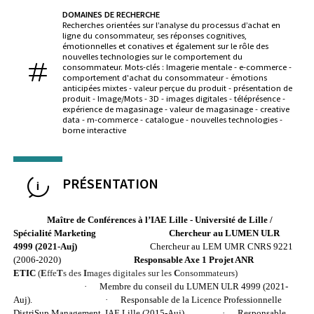
DOMAINES DE RECHERCHE
Recherches orientées sur l’analyse du processus d’achat en
ligne du consommateur, ses réponses cognitives,
émotionnelles et conatives et également sur le rôle des
nouvelles technologies sur le comportement du
consommateur. Mots-clés : Imagerie mentale - e-commerce -
comportement d'achat du consommateur - émotions
anticipées mixtes - valeur perçue du produit - présentation de
produit - Image/Mots - 3D - images digitales - téléprésence -
expérience de magasinage - valeur de magasinage - creative
data - m-commerce - catalogue - nouvelles technologies -
borne interactive
PRÉSENTATION
Maître de Conférences à l’IAE Lille - Université de Lille /
Spécialité Marketing
Chercheur au LUMEN ULR
4999 (2021-Auj)
Chercheur au
LEM UMR CNRS 9221
(2006-2020)
Responsable Axe 1 Projet ANR
ETIC
(
E
ffe
T
s des
I
mages digitales sur les
C
onsommateurs)
·
Membre du conseil du LUMEN ULR 4999 (2021-
Auj).
·
Responsable de la Licence Professionnelle
DistriSup Management, IAE Lille (2015-Auj).
·
Responsable