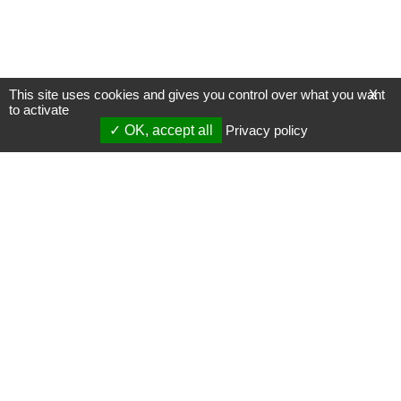
This site uses cookies and gives you control over what you want
X
to activate
OK, accept all
Privacy policy
Mentions légales
Gestion des cookies
Membres
S'inscrire à une formation
Support et vidéos