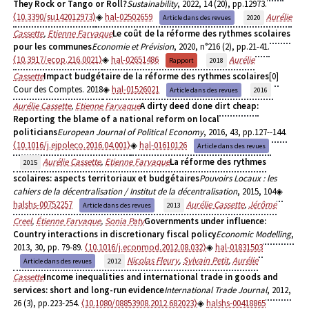
They Rock or Tango or Roll?
Sustainability
, 2022, 14 (20), pp.12973.
⟨10.3390/su142012973⟩
hal-02502659
Aurélie
Article dans des revues
2020
Cassette
,
Etienne Farvaque
Le coût de la réforme des rythmes scolaires
pour les communes
Economie et Prévision
, 2020, n°216 (2), pp.21-41.
⟨10.3917/ecop.216.0021⟩
hal-02651486
Aurélie
Rapport
2018
Cassette
Impact budgétaire de la réforme des rythmes scolaires
[0]
Cour des Comptes. 2018
hal-01526021
Article dans des revues
2016
Aurélie Cassette
,
Etienne Farvaque
A dirty deed done dirt cheap:
Reporting the blame of a national reform on local
politicians
European Journal of Political Economy
, 2016, 43, pp.127--144.
⟨10.1016/j.ejpoleco.2016.04.001⟩
hal-01610126
Article dans des revues
Aurélie Cassette
,
Etienne Farvaque
La réforme des rythmes
2015
scolaires: aspects territoriaux et budgétaires
Pouvoirs Locaux : les
cahiers de la décentralisation / Institut de la décentralisation
, 2015, 104
halshs-00752257
Aurélie Cassette
,
Jérôme
Article dans des revues
2013
Creel
,
Étienne Farvaque
,
Sonia Paty
Governments under influence:
Country interactions in discretionary fiscal policy
Economic Modelling
,
2013, 30, pp. 79-89.
⟨10.1016/j.econmod.2012.08.032⟩
hal-01831503
Nicolas Fleury
,
Sylvain Petit
,
Aurélie
Article dans des revues
2012
Cassette
Income inequalities and international trade in goods and
services: short and long-run evidence
International Trade Journal
, 2012,
26 (3), pp.223-254.
⟨10.1080/08853908.2012.682023⟩
halshs-00418865