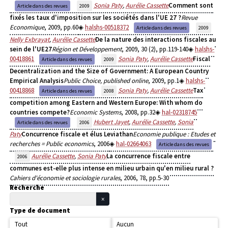
Sonia Paty
,
Aurélie Cassette
Comment sont
Article dans des revues
2009
fixés les taux d'imposition sur les sociétés dans l'UE 27 ?
Revue
Economique
, 2009, pp.60
halshs-00518372
Article dans des revues
2009
Nelly Exbrayat
,
Aurélie Cassette
De la nature des interactions fiscales au
sein de l'UE27
Région et Développement
, 2009, 30 (2), pp.119-140
halshs-
00418861
Sonia Paty
,
Aurélie Cassette
Fiscal
Article dans des revues
2009
Decentralization and the Size of Government: A European Country
Empirical Analysis
Public Choice, published online
, 2009, pp.1
halshs-
00418868
Sonia Paty
,
Aurélie Cassette
Tax
Article dans des revues
2008
competition among Eastern and Western Europe: With whom do
countries compete?
Economic Systems
, 2008, pp.32
hal-02318745
Hubert Jayet
,
Aurélie Cassette
,
Sonia
Article dans des revues
2006
Paty
Concurrence fiscale et élus Leviathan
Economie publique : Etudes et
recherches = Public economics
, 2006
hal-02664063
Article dans des revues
Aurélie Cassette
,
Sonia Paty
La concurrence fiscale entre
2006
communes est-elle plus intense en milieu urbain qu'en milieu rural ?
Cahiers d'économie et sociologie rurales
, 2006, 78, pp.5-30
Recherche
Type de document
Tout
Aucun