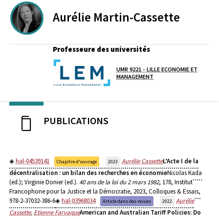
Aurélie
Martin-Cassette
Professeure des universités
UMR 9221 - LILLE ECONOMIE ET
Laboratoire / équipe
MANAGEMENT
PUBLICATIONS
hal-04539141
Aurélie Cassette
L’Acte I de la
Chapitre d'ouvrage
2023
décentralisation : un bilan des recherches en économie
Nicolas Kada
(ed.); Virginie Donier (ed.).
40 ans de la loi du 2 mars 1982
, 178, Institut
Francophone pour la Justice et la Démocratie, 2023, Colloques & Essais,
978-2-37032-386-6
hal-03968034
Aurélie
Article dans des revues
2022
Cassette
,
Etienne Farvaque
American and Australian Tariff Policies: Do