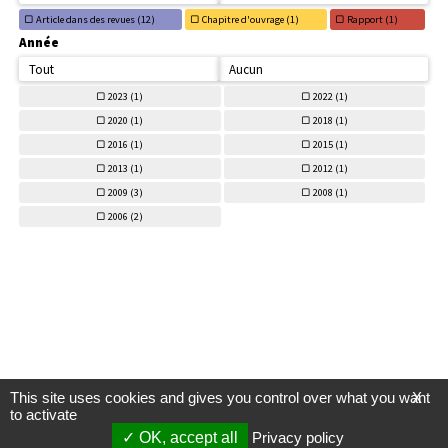
Article dans des revues (
12)
Chapitre d'ouvrage (
1)
Rapport (
1)
Année
Tout
Aucun
2023 (
1)
2022 (
1)
2020 (
1)
2018 (
1)
2016 (
1)
2015 (
1)
2013 (
1)
2012 (
1)
2009 (
3)
2008 (
1)
2006 (
2)
This site uses cookies and gives you control over what you want
X
to activate
OK, accept all
Privacy policy