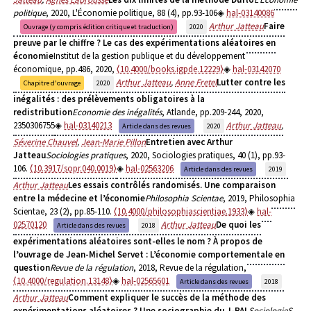
politique
, 2020, L'Économie politique, 88 (4), pp.93-106
hal-03140086
Arthur Jatteau
Faire
Ouvrage (y compris édition critique et traduction)
2020
preuve par le chiffre ? Le cas des expérimentations aléatoires en
économie
Institut de la gestion publique et du développement
économique, pp.486, 2020,
⟨10.4000/books.igpde.12229⟩
hal-03142070
Arthur Jatteau
,
Anne Fretel
Lutter contre les
Chapitre d'ouvrage
2020
inégalités : des prélèvements obligatoires à la
redistribution
Economie des inégalités
, Atlande, pp.209-244, 2020,
2350306755
hal-03140213
Arthur Jatteau
,
Article dans des revues
2020
Séverine Chauvel
,
Jean-Marie Pillon
Entretien avec Arthur
Jatteau
Sociologies pratiques
, 2020, Sociologies pratiques, 40 (1), pp.93-
106.
⟨10.3917/sopr.040.0019⟩
hal-02563206
Article dans des revues
2019
Arthur Jatteau
Les essais contrôlés randomisés. Une comparaison
entre la médecine et l’économie
Philosophia Scientae
, 2019, Philosophia
Scientae, 23 (2), pp.85-110.
⟨10.4000/philosophiascientiae.1933⟩
hal-
02570120
Arthur Jatteau
De quoi les
Article dans des revues
2018
expérimentations aléatoires sont-elles le nom ? À propos de
l’ouvrage de Jean-Michel Servet : L’économie comportementale en
question
Revue de la régulation
, 2018, Revue de la régulation,
⟨10.4000/regulation.13148⟩
hal-02565601
Article dans des revues
2018
Arthur Jatteau
Comment expliquer le succès de la méthode des
expérimentations aléatoires ? Une sociographie du J-PAL
SociologieS
,