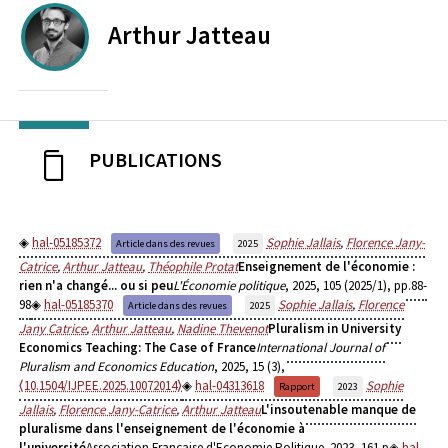
Arthur
Jatteau
PUBLICATIONS
hal-05185372
Sophie Jallais
,
Florence Jany-
Article dans des revues
2025
Catrice
,
Arthur Jatteau
,
Théophile Protat
Enseignement de l'économie :
rien n'a changé... ou si peu
L'Économie politique
, 2025, 105 (2025/1), pp.88-
98
hal-05185370
Sophie Jallais
,
Florence
Article dans des revues
2025
Jany Catrice
,
Arthur Jatteau
,
Nadine Thevenot
Pluralism in University
Economics Teaching: The Case of France
International Journal of
Pluralism and Economics Education
, 2025, 15 (3),
⟨10.1504/IJPEE.2025.10072014⟩
hal-04313618
Sophie
Rapport
2023
Jallais
,
Florence Jany-Catrice
,
Arthur Jatteau
L'insoutenable manque de
pluralisme dans l'enseignement de l'économie à
l'université
Association Française d'Economie Politique. 2023, 161 p
hal-