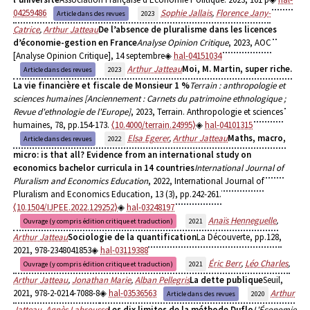
04259486
Sophie Jallais
,
Florence Jany-
Article dans des revues
2023
Catrice
,
Arthur Jatteau
De l’absence de pluralisme dans les licences
d’économie-gestion en France
Analyse Opinion Critique
, 2023, AOC
[Analyse Opinion Critique], 14 septembre
hal-04151034
Arthur Jatteau
Moi, M. Martin, super riche.
Article dans des revues
2023
La vie financière et fiscale de Monsieur 1 %
Terrain : anthropologie et
sciences humaines [Anciennement : Carnets du patrimoine ethnologique ;
Revue d'ethnologie de l'Europe]
, 2023, Terrain. Anthropologie et sciences
humaines, 78, pp.154-173.
⟨10.4000/terrain.24995⟩
hal-04101315
Elsa Egerer
,
Arthur Jatteau
Maths, macro,
Article dans des revues
2022
micro: is that all? Evidence from an international study on
economics bachelor curricula in 14 countries
International Journal of
Pluralism and Economics Education
, 2022, International Journal of
Pluralism and Economics Education, 13 (3), pp.242-261.
⟨10.1504/IJPEE.2022.129252⟩
hal-03248197
Anaïs Henneguelle
,
Ouvrage (y compris édition critique et traduction)
2021
Arthur Jatteau
Sociologie de la quantification
La Découverte, pp.128,
2021, 978-2348041853
hal-03119388
Éric Berr
,
Léo Charles
,
Ouvrage (y compris édition critique et traduction)
2021
Arthur Jatteau
,
Jonathan Marie
,
Alban Pellegris
La dette publique
Seuil,
2021, 978-2-0214-7088-8
hal-03536563
Arthur
Article dans des revues
2020
Jatteau
,
Agnès Labrousse
Les dix limites de la méthode Duflo
L'Économie