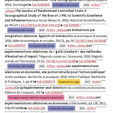
2018, SociologieS
hal-02569638
Arthur
Article dans des revues
2018
Jatteau
The Success of Randomized Controlled Trials: A
Sociographical Study of the Rise of J-PAL to Scientific Excellence
and Influence
Historical Social Research
, 2018, Historical Social Research,
pp.94-119.
⟨10.12759/hsr.43.2018.3.94-119⟩
hal-02569477
Arthur Jatteau
Les évaluations par
Article dans des revues
2018
assignation aléatoire. Apports et limites
Idées économiques et sociales
,
2018, Idées économiques et sociales, 193 (3), pp.34.
⟨10.3917/idee.193.0034⟩
hal-02569475
Arthur Jatteau
Les
Article dans des revues
2018
expérimentations aléatoires, le « gold standard » des méthodes
d’évaluation d’impact ?
Regards croisés sur l'économie
, 2018, Regards
croisés sur l'économie, 22 (1),
⟨10.3917/rce.022.0184⟩
hal-02569481
Arthur Jatteau
Les expérimentations
Article dans des revues
2018
aléatoires en économie, une potion miracle pour l’action publique?
Action publique. Recherche et pratiques
, 2018, Action Publique. Recherche
& Pratiques, 1, pp.4-9
hal-02565579
Arthur
Chapitre d'ouvrage
2017
Jatteau
Ce qu’expérimenter veut dire
Misère du scientisme en économie
,
Editions du Croquant, 2017
hal-02565629
Arthur Jatteau
Les
Ouvrage (y compris édition critique et traduction)
2013
expérimentations aléatoires en économie
La Découverte, pp.128, 2013,
9782707169464
hal-02411286
Arthur
Article dans des revues
2013