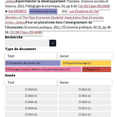
Jatteau
Expérimenter le développement ?
Genèses. Sciences sociales et
histoire
, 2013, Pédagogie économique, 93, pp.8-28.
⟨10.3917/gen.093.0008⟩
hal-03536971
Les Étudiants De The
Article dans des revues
2011
Members of The Peps-Economie Students' Association Peps-Economie
,
Arthur Jatteau
Pour un pluralisme dans l'enseignement de
l'économie
L'Économie politique
, 2011, L'Économie politique, 50 (2), pp.49-
58.
⟨10.3917/leco.050.0049⟩
Recherche
Type de document
Tout
Aucun
Article dans des revues (
16)
Chapitre d'ouvrage (
2)
Ouvrage (y compris édition critique et traduction) (
4)
Rapport (
1)
Année
Tout
Aucun
2025 (
2)
2023 (
3)
2022 (
1)
2021 (
2)
2020 (
4)
2019 (
1)
2018 (
6)
2017 (
1)
2013 (
2)
2011 (
1)