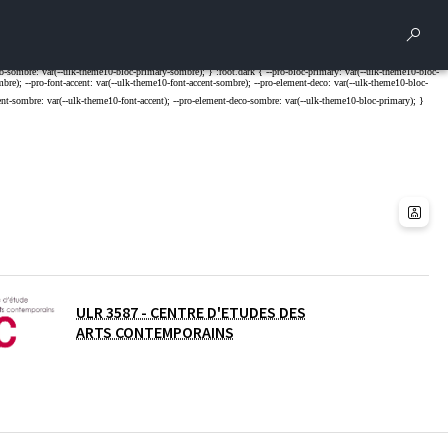
Rech
ULR 3587 - CENTRE D'ETUDES DES
ARTS CONTEMPORAINS