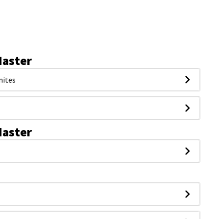
aster
mites
aster