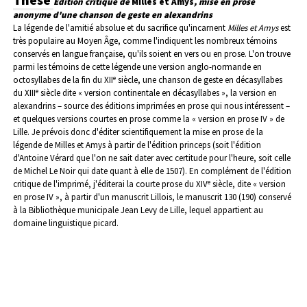
Édition critique de
Milles et Amys
, mise en prose
anonyme d'une chanson de geste en alexandrins
La légende de l'amitié absolue et du sacrifice qu'incarnent
Milles et Amys
est
très populaire au Moyen Âge, comme l'indiquent les nombreux témoins
conservés en langue française, qu'ils soient en vers ou en prose. L'on trouve
parmi les témoins de cette légende une version anglo-normande en
e
octosyllabes de la fin du XII
siècle, une chanson de geste en décasyllabes
e
du XIII
siècle dite « version continentale en décasyllabes », la version en
alexandrins – source des éditions imprimées en prose qui nous intéressent –
et quelques versions courtes en prose comme la « version en prose IV » de
Lille. Je prévois donc d'éditer scientifiquement la mise en prose de la
légende de Milles et Amys à partir de l'édition princeps (soit l'édition
d'Antoine Vérard que l'on ne sait dater avec certitude pour l'heure, soit celle
de Michel Le Noir qui date quant à elle de 1507). En complément de l'édition
e
critique de l'imprimé, j'éditerai la courte prose du XIV
siècle, dite « version
en prose IV », à partir d'un manuscrit Lillois, le manuscrit 130 (190) conservé
à la Bibliothèque municipale Jean Levy de Lille, lequel appartient au
domaine linguistique picard.