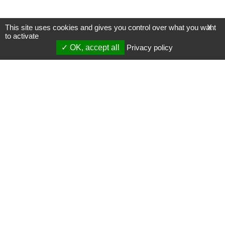
This site uses cookies and gives you control over what you want
X
to activate
OK, accept all
Privacy policy
Mentions légales
Gestion des cookies
Membres
S'inscrire à une formation
Support et vidéos
Page mise à jour le 05/06/2025 (22:02)