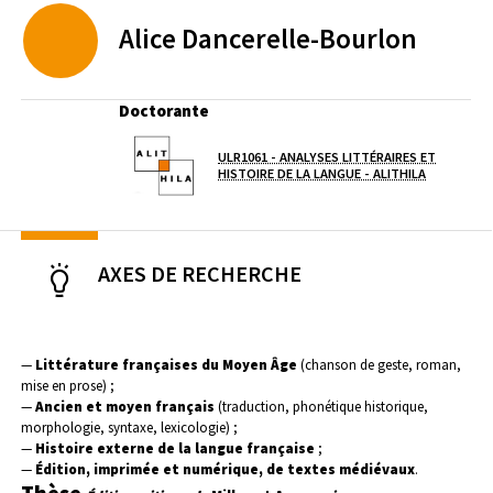
Alice
Dancerelle-Bourlon
Doctorante
ULR1061 - ANALYSES LITTÉRAIRES ET
Laboratoire / équipe
(OUVERTUR
HISTOIRE DE LA LANGUE - ALITHILA
AXES DE RECHERCHE
—
Littérature françaises du Moyen Âge
(chanson de geste, roman,
mise en prose) ;
—
Ancien et moyen français
(traduction, phonétique historique,
morphologie, syntaxe, lexicologie) ;
—
Histoire externe de la langue française
;
—
Édition, imprimée et numérique, de textes médiévaux
.
Thèse