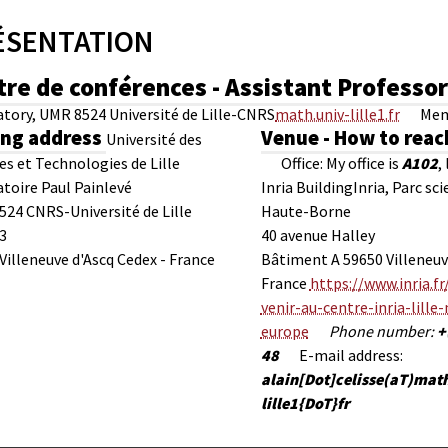
ÉSENTATION
tre de conférences - Assistant Professo
tory, UMR 8524 Université de Lille-CNRS
math.univ-lille1.fr
Mem
ing address
Venue - How to rea
Université des
es et Technologies de Lille
Office: My office is
A102
,
toire Paul Painlevé
Inria Building
Inria, Parc sci
24 CNRS-Université de Lille
Haute-Borne
3
40 avenue Halley
Villeneuve d'Ascq Cedex - France
Bâtiment A
59650 Villeneuv
France
https://www.inria.f
venir-au-centre-inria-lille
europe
Phone number:
+
48
E-mail address:
alain[Dot]celisse(aT)mat
lille1{DoT}fr