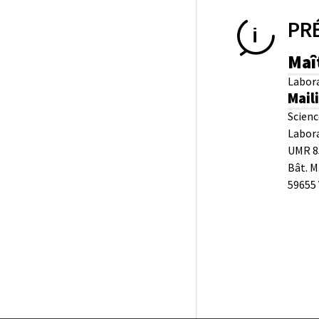
PR
Maî
Labora
Mail
Scienc
Labora
UMR 85
Bât. M
59655 