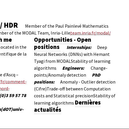
r/ HDR
Member of the Paul Painlevé Mathematics
ber of the MODAL Team, Inria-Lille
team.inria.fr/modal/
ch me
Opportunities - Open
positions
 located in the
Internships:
Deep
entifique de la
Neural Networks (DNNs) with Hemant
Tyagi from MODAL
Stability of learning
algorithms
Engineers:
Change-
e d'Ascq –
points/Anomaly detection
PhD
r/fr/comment-
positions:
Anomaly - Outlier detection
-nord-
(Cifre)
Trade-off between Computation
(0)3 59 57 78
costs and Statistical precision
Stability of
Dernières
learning algorithms
actualités
h[dOT)univ-