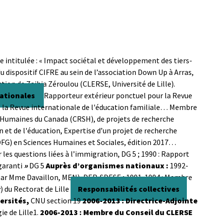
 intitulée : « Impact sociétal et développement des tiers-
 du dispositif CIFRE au sein de l’association Down Up à Arras,
ion de Zaihia Zéroulou (CLERSE, Université de Lille).
nationales
Rapporteur extérieur ponctuel pour la Revue
 la Revue internationale de l'éducation familiale… Membre
es Humaines du Canada
(CRSH),
de projets de recherche
 et de l'éducation, Expertise d’un projet de recherche
FG) en Sciences Humaines et Sociales, édition 2017…
 les questions liées à l’immigration, DG 5 ;
1990 : Rapport
garanti
»
DG 5
Auprès d’organismes nationaux :
1992-
é par Mme Davaillon, MEN), DEP-SDESE ; 1991-1994 :
Membre
 du Rectorat de Lille
Responsabilités collectives
ersités,
CNU section 19
2006-2013 : Directrice-Adjointe
ie de Lille1.
2006-2013 : Membre du Conseil du CLERSE