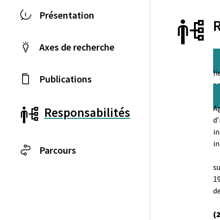
Présentation
Axes de recherche
li
Publications
so
A
Responsabilités
d’
in
i
Parcours
su
19
de
(