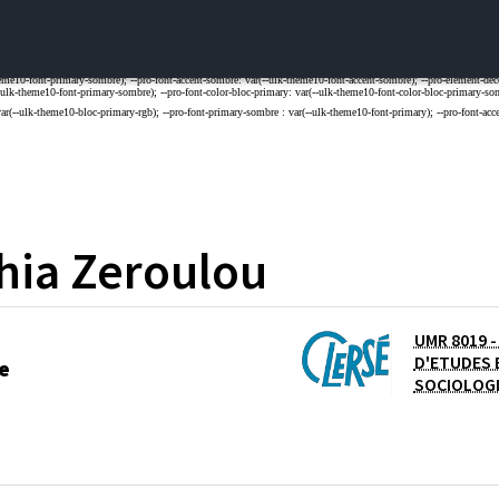
hia
Zeroulou
UMR 8019 -
D'ETUDES 
e
SOCIOLOG