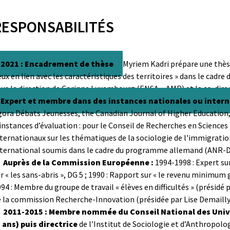
RESPONSABILITÉS
2021 : Encadrement de thèse
Myriem Kadri prépare une thèse
eux en lien avec les caractéristiques des territoires » dans le cadre
us la direction de Corinne Luxembourg (ENSA – AMP) et la co-direct
Expert et membre dans des instances nationales ou inter
gora Débats Jeunesses, the Canadian Journal of Higher Education,
instances d’évaluation : pour le Conseil de Recherches en Scienc
ternationaux sur les thématiques de la sociologie de l'immigration
nternational soumis dans le cadre du programme allemand (ANR-D
Auprès de la Commission Européenne :
1994-1998 : Expert sur
r « les sans-abris », DG 5 ;
1990 : Rapport sur « le revenu minimum 
94 : Membre du groupe de travail « élèves en difficultés » (présid
 la commission Recherche-Innovation (présidée par Lise Demailly)
2011-2015 : Membre nommée du Conseil National des Univ
2 ans) puis directrice
de l’Institut de Sociologie et d’Anthropolog