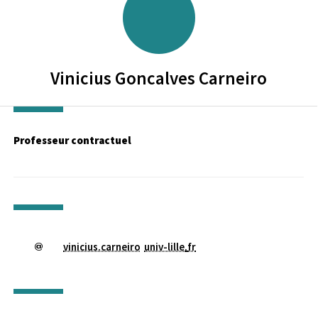
Vinicius
Goncalves Carneiro
Professeur contractuel
vinicius.carneiro
univ-lille
.
fr