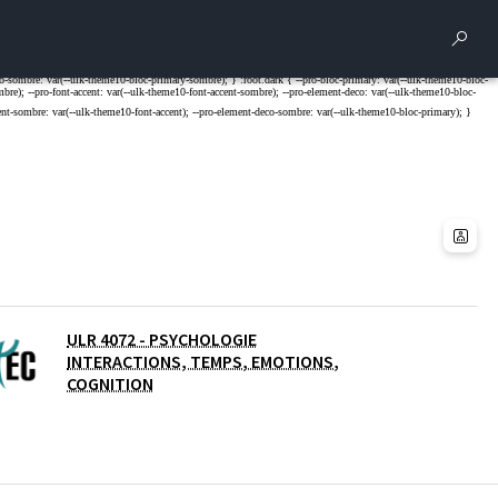
Rech
ULR 4072 - PSYCHOLOGIE
INTERACTIONS, TEMPS, EMOTIONS,
COGNITION