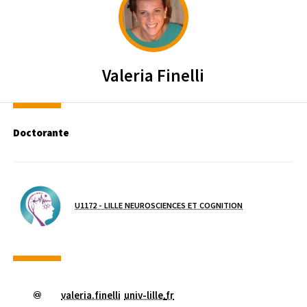
Valeria
Finelli
Doctorante
Laboratoire / équipe
U1172 - LILLE NEUROSCIENCES ET COGNITION
valeria.finelli
univ-lille
.
fr