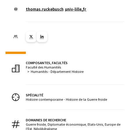
thomas.ruckebusch
univ-lille
.
fr
Lien vers la page X ( Nouvelle fenêtre)
Lien vers la page Linkedin ( Nouvelle fenêtre)
COMPOSANTES, FACULTÉS
Faculté des Humanités
Humanités - Département Histoire
SPÉCIALITÉ
Histoire contemporaine - Histoire de la Guerre froide
DOMAINES DE RECHERCHE
Guerre froide, Diplomatie économique, Etats-Unis, Europe de
l'Est, Néolibéralisme