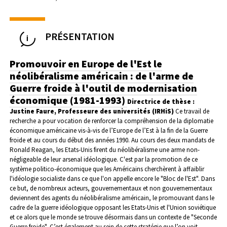
PRÉSENTATION
Promouvoir en Europe de l'Est le
néolibéralisme américain : de l'arme de
Guerre froide à l'outil de modernisation
économique (1981-1993)
Directrice de thèse :
Justine Faure, Professeure des universités (IRHiS)
Ce travail de
recherche a pour vocation de renforcer la compréhension de la diplomatie
économique américaine vis-à-vis de l’Europe de l’Est à la fin de la Guerre
froide et au cours du début des années 1990. Au cours des deux mandats de
Ronald Reagan, les Etats-Unis firent du néolibéralisme une arme non-
négligeable de leur arsenal idéologique. C'est par la promotion de ce
système politico-économique que les Américains cherchèrent à affaiblir
l'idéologie socialiste dans ce que l'on appelle encore le "Bloc de l'Est". Dans
ce but, de nombreux acteurs, gouvernementaux et non gouvernementaux
deviennent des agents du néolibéralisme américain, le promouvant dans le
cadre de la guerre idéologique opposant les Etats-Unis et l'Union soviétique
et ce alors que le monde se trouve désormais dans un contexte de "Seconde
Guerre froide". C’est également au sein de cette stratégie que l’on voit