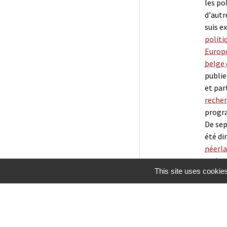
les po
d'autr
suis e
politi
Europ
belge 
publi
et par
recher
progra
De sep
été di
néerla
reche
This site uses cookie
Mentions légales
Gestion des cookies