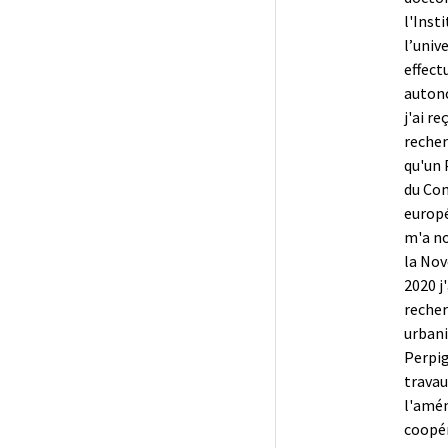
l'Inst
l’univ
effect
auton
j'ai r
recher
qu'un 
du Com
europé
m'a no
la Nov
2020 j
reche
urbani
Perpig
travau
l'amé
coopér