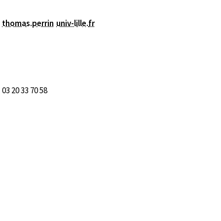
thomas.perrin
univ-lille
.
fr
03 20 33 70 58
nêtre)
fenêtre)