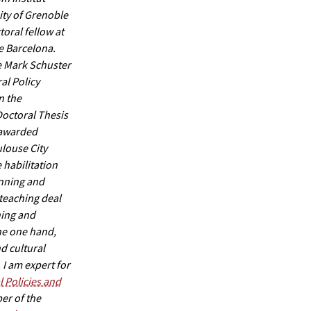
ity of Grenoble
toral fellow at
e Barcelona.
he Mark Schuster
al Policy
n the
Doctoral Thesis
 awarded
louse City
e habilitation
anning and
teaching deal
ning and
the one hand,
nd cultural
 I am expert for
 Policies and
r of the