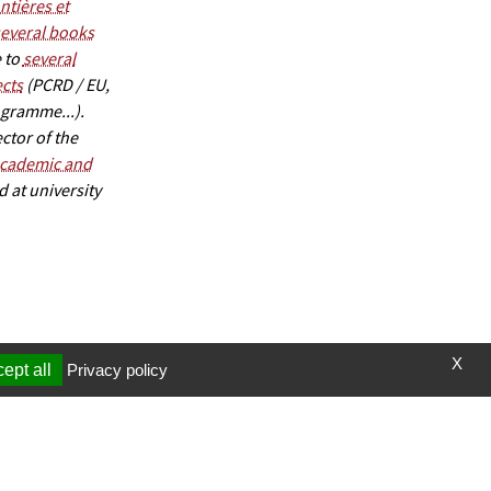
ntières et
several books
 to
several
ects
(PCRD / EU,
gramme...).
ctor of the
academic and
d at university
X
ept all
Privacy policy
t et vidéos
Page mise à jour le 11/03/2025 (14:23)