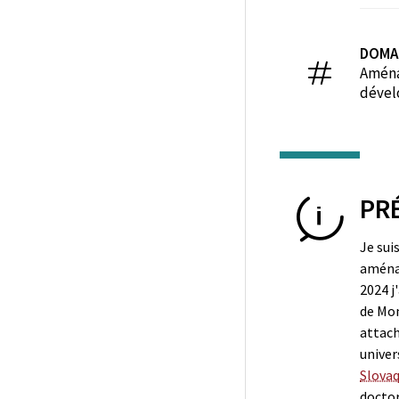
DOMA
Aménag
dévelo
PR
Je sui
aména
2024 j'
de Mon
attach
univers
Slovaq
doctor