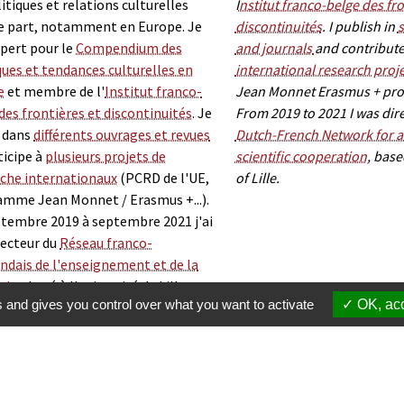
litiques et relations culturelles
I
nstitut franco-belge des fro
e part, notamment en Europe. Je
discontinuités
. I publish in
xpert pour le
Compendium des
and journals
and contribute
ques et tendances culturelles en
international research proj
e
et membre de l'
Institut franco-
Jean Monnet Erasmus + pro
des frontières et discontinuités
. Je
From 2019 to 2021 I was dire
e dans
différents ouvrages et revues
Dutch-French Network for 
ticipe à
plusieurs projets de
scientific cooperation
, base
che internationaux
(PCRD de l'UE,
of Lille.
mme Jean Monnet / Erasmus +...).
tembre 2019 à septembre 2021 j'ai
recteur du
Réseau franco-
ndais de l'enseignement et de la
rche
, basé à l'université de Lille.
s and gives you control over what you want to activate
OK, acc
Membres
S'inscrire à une formation
Suppor