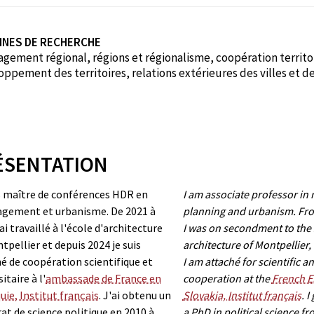
INES DE RECHERCHE
ement régional, régions et régionalisme, coopération territor
ppement des territoires, relations extérieures des villes et d
ÉSENTATION
s maître de conférences HDR en
I am associate professor in 
gement et urbanisme. De 2021 à
planning and urbanism. Fro
ai travaillé à l'école d'architecture
I was on secondment to the 
tpellier et depuis 2024 je suis
architecture of Montpellier,
é de coopération scientifique et
I am attaché for scientific 
itaire à l'
ambassade de France en
cooperation at the
French E
uie, Institut français
.
J'ai obtenu un
Slovakia, Institut français
.
I
at de science politique en 2010 à
a PhD in political science fr