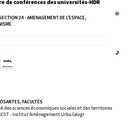
re de conférences des universités-HDR
SECTION 24 - AMENAGEMENT DE L'ESPACE,
NISME
ge Orcid du membre (Ouverture dans une nouvelle fe
HAL thomas-perrin (Ouverture dans une nouvelle 
OSANTES, FACULTÉS
é des sciences économiques sociales et des territoires
EST - Institut Aménagement Urba Géogr