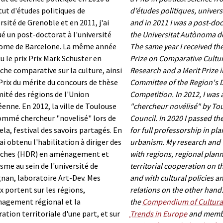
itut d'études politiques de
d’études politiques, univers
ersité de Grenoble et en 2011, j'ai
and in 2011 I was a post-doc
ué un post-doctorat à l'université
the Universitat Autònoma d
ome de Barcelone. La même année
The same year
I received t
eçu le prix Prix Mark Schuster en
Prize on Comparative Cultur
che comparative sur la culture, ainsi
Research and a Merit Prize i
Prix du mérite du concours de thèse
Committee of the Region's 
ité des régions de l'Union
Competition. In 2012, I was
enne. En 2012, la ville de Toulouse
"chercheur novélisé" by Tou
mmé chercheur "novelisé" lors de
Council
. In 2020 I passed th
ela, festival des savoirs partagés. En
for full professorship in pl
'ai obtenu l'habilitation à diriger des
urbanism.
My research and 
rches (HDR) en aménagement et
with regions, regional plan
sme au sein de l'université de
territorial cooperation on 
nan, laboratoire Art-Dev.
Mes
and with cultural policies a
x portent sur les régions,
relations on the other hand.
nagement régional et la
the
Compendium of Cultural
ation territoriale d'une part, et sur
Trends in Europe
and membe