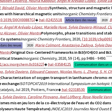
Bastien Leclercq
,
Houria Kabbour
,
Angel M Arevalo-Lopez
,
Sylvie D
d
,
Rénald David
,
Olivier Mentré
Synthesis, structure and magnetic 
es with hierarchical magnetic units
Inorganic Chemistry Frontiers
10.1039/D0QI00887G⟩
hal-02415518
B
Article dans des revues
2020
r
,
Ángel M Arévalo-López
,
Marielle Huve
,
Sylvie Daviero-Minaud
,
Cl
z Alcover
,
Olivier Mentre
Polymorphs, phase transitions and stabili
, Co systems
Inorganic Chemistry Frontiers
, 2020,
⟨10.1039/c9qi009
Marie Colmont
,
Anastasiya Zadoya
,
Sylvie Da
e dans des revues
2020
 Mentré
Original Oxo-Centered Frameworks in Bi3(VO4)O3 and Bi3
ritical Steam
Inorganic Chemistry
, 2020, 59 (14), pp.9486 - 9490.
21/acs.inorgchem.0c01622⟩
hal-03584125
Communication dans un c
no
,
Sylvie Daviero
,
Edouard Capoen
,
Nicolas Nuns
,
L. Zhang
,
S. H. C
r
Characterization of oxygen transport in lanthanum chromo-
e exchange
ISOTOPCAT2019 International Symposium on Isotopic St
catalysis
, Jul 2019, Poitiers, France
hal-02318530
Communication 
a
,
Sylvie Daviero
,
Caroline Pirovano
,
Axel Löfberg
,
Rose-Noelle Vann
mes mis en jeu lors de la co-électrolyse de l'eau et du CO2 dans 
rolyseurs Haute Température)
JNOEJC2019 Journées Nord Ouest E