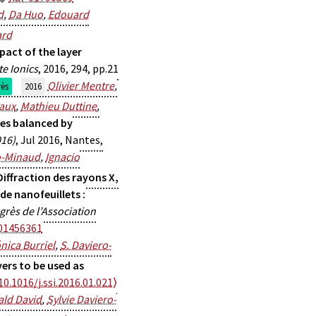
d
,
Da Huo
,
Edouard
ard
act of the layer
te Ionics
, 2016, 294, pp.21
Olivier Mentre
,
ès
2016
iaux
,
Mathieu Duttine
,
res balanced by
016)
, Jul 2016, Nantes,
o-Minaud
,
Ignacio
Diffraction des rayons X,
e nanofeuillets :
rès de l’Association
01456361
nica Burriel
,
S. Daviero-
ers to be used as
10.1016/j.ssi.2016.01.021⟩
ald David
,
Sylvie Daviero-