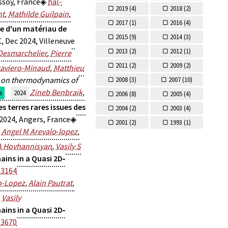
ssoy, France
hal-
2019 (
4)
2018 (
2)
nt
,
Mathilde Guilpain
,
2017 (
1)
2016 (
4)
de d'un matériau de
2015 (
9)
2014 (
3)
C, Dec 2024, Villeneuve
2013 (
2)
2012 (
1)
Desmarchelier
,
Pierre
2011 (
2)
2009 (
2)
Daviero-Minaud
,
Matthieu
g on thermodynamics of
2008 (
3)
2007 (
10)
Zineb Benbraik
,
s
2024
2006 (
8)
2005 (
4)
s terres rares issues des
2004 (
2)
2003 (
4)
 2024, Angers, France
2001 (
2)
1993 (
1)
,
Angel M Arevalo‐lopez
,
A Hovhannisyan
,
Vasily S
ins in a Quasi 2D‐
13164
o-Lopez
,
Alain Pautrat
,
,
Vasily
ins in a Quasi 2D‐
53670