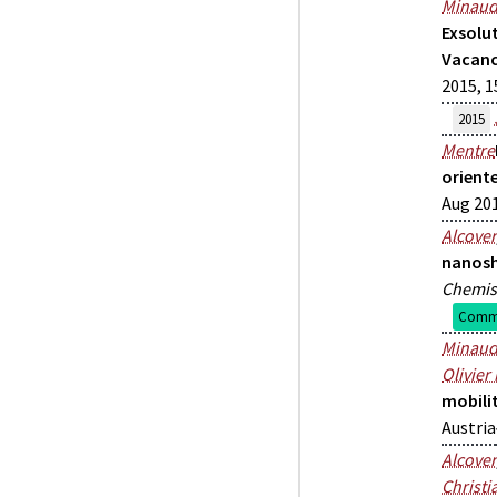
Minau
Exsolut
Vacanc
2015, 1
2015
Mentre
oriente
Aug 201
Alcover
nanosh
Chemis
Commu
Minau
Olivier
mobili
Austria
Alcover
Christi