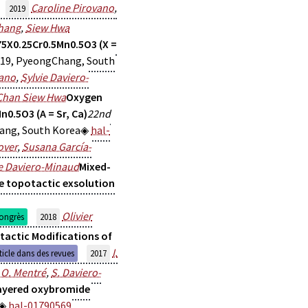
Caroline Pirovano
,
2019
hang
,
Siew Hwa
75X0.25Cr0.5Mn0.5O3 (X =
019, PyeongChang, South
vano
,
Sylvie Daviero-
Chan Siew Hwa
Oxygen
n0.5O3 (A = Sr, Ca)
22nd
hang, South Korea
hal-
over
,
Susana García-
ie Daviero-Minaud
Mixed-
te topotactic exsolution
Olivier
ongrès
2018
tactic Modifications of
I.
ticle dans des revues
2017
,
O. Mentré
,
S. Daviero-
 layered oxybromide
hal-01790569