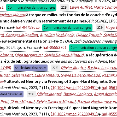
tamination
Journées jeunes chercheurs du nucléaire
, Jun 2025, Au
91
Ewen Auffret
,
Marie Colmo
Communication dans un congrès
2024
Daviero-Minaud
Attaque en milieu sels fondus de la couche d'oxy
e nucléaire en vue d'un retraitement des gaines
GDR SCINEE
, LPS
 France
hal-04759625
Hugo 
Communication dans un congrès
2024
ni
,
Georges Mikaelian
,
Aurelien Hoel-Bacle
,
Olivier Tougait
,
Sylvie 
New experimental data on Zr-Fe-O
TOFA, 19th Discussion meetin
 Sep 2024, Lyon, France
hal-05553701
Communication dans un congrè
Colmont
,
Olga Kergaravat
,
Sylvie Daviero-Minaud
La récupération de
s: étude bibliographique
Journée des doctorants de l'Ademe
, Mar
297498
Olivier Mentré
,
Bastien Leclercq
Article dans des revues
2023
autrat
,
Sylvain Petit
,
Claire Minaud
,
Sylvie Daviero‐minaud
,
Razmik 
ov
Multivalued Memory via Freezing of Super‐Hard Magnetic Doma
t
Small Methods
, 2023, 7 (11),
⟨10.1002/smtd.202300491⟩
hal-056
Olivier Mentré
,
Bastien Leclercq
,
Angel Areval
e dans des revues
2023
 Petit
,
Claire Minaud
,
Sylvie Daviero-Minaud
,
Razmik Hovhannisyan
ov
Multivalued Memory via Freezing of Super‐Hard Magnetic Doma
t
Small Methods
, 2023, 7 (11),
⟨10.1002/smtd.202300491⟩
hal-055