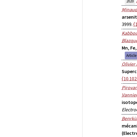
2020
Minau
arsenit
3999.
⟨
Kabbou
Blazque
Mn, Fe
Articl
Olivier
Superc
⟨10.10
Pirova
Vannie
isotop
Electro
Benrki
mécanis
(Elect