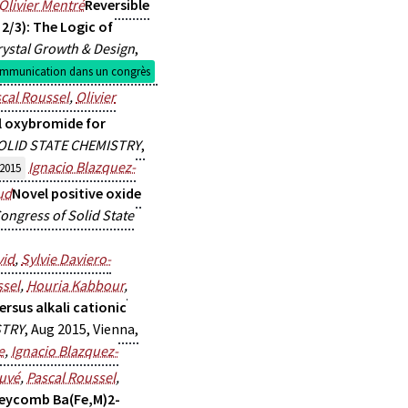
Olivier Mentré
Reversible
 2/3): The Logic of
rystal Growth & Design
,
mmunication dans un congrès
cal Roussel
,
Olivier
l oxybromide for
OLID STATE CHEMISTRY
,
Ignacio Blazquez-
2015
ud
Novel positive oxide
ngress of Solid State
vid
,
Sylvie Daviero-
ssel
,
Houria Kabbour
,
ersus alkali cationic
STRY
, Aug 2015, Vienna,
e
,
Ignacio Blazquez-
Huvé
,
Pascal Roussel
,
oneycomb Ba(Fe,M)2-