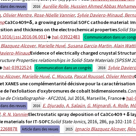
Aurélie Rolle
,
Hussien Ahmed Abbas Mohame
e dans des revues
2016
n
,
Olivier Mentre
,
Rose-Nöelle Vannier
,
Sylvie Daviero-Minaud
,
Bern
mp
Ca3Co4O9+δ, a growing potential SOFC cathode material: Imp
ition and thickness on the electrochemical properties
Solid Sta
0.1016/j.ssi.2016.06.001⟩
hal-03922483
Communication dans un congr
 Blazquez-Alcover
,
Marielle Huvé
,
Susana Garcia-Martin
,
Alain Watt
Daviero-Minaud
Evidence of electrically charged cruystal Structu
ructure Properties relationships in Solid-State Materials (SPSSM 2
hal-03922524
Sylvie Davier
Communication dans un congrès
2016
ez-Alcover
,
Marielle Huvé
,
C. Mocuta
,
Pascal Roussel
,
Olivier Mentre
et XANES une complémentarité décisive pour la caractérisation d
e de l’exfoliation d’oxybromures de cobalt bidimensionnels.
Cong
se de Cristallographie - AFC2016
, Jul 2016, Marseille, France
hal-
E. Djurado
,
A. Salaün
,
G. Mignardi
,
A. Rolle
,
Mó
e dans des revues
2016
d
,
R. N. Vannier
Electrostatic spray deposition of Ca3Co4O9 + δ lay
e materials for IT-SOFC
Solid State Ionics
, 2016, 286, pp.102-110.
⟨
02268878
Ignacio Blazquez Alcover
,
Rén
Article dans des revues
2015