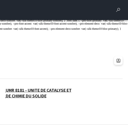
Rech
UMR 8181 - UNITE DE CATALYSE ET
DE CHIMIE DU SOLIDE