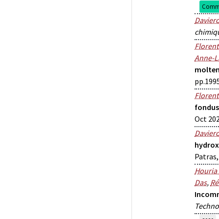
Commu
Davier
chimiq
Floren
Anne-La
molten 
pp.199
Floren
fondus
Oct 202
Davier
hydrox
Patras,
Houria
Das
,
Ré
Incomm
Techno