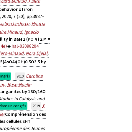
aviero-Minaud
,
Claire
behavior of iron
, 2020, 7 (20), pp.3987-
astien Leclercq
,
Houria
aire Minaud
,
Ignacio
ty in BaM 2 (PO 4 ) 2 M =
34e⟩
hal-03098204
viero-Minaud
,
Nora Djelal
,
.5(AsO4)(OH)0.5O3.5 by
Caroline
ongrès
2019
han
,
Rose-Noelle
manganites by 18O/16O
udies in Catalysis and
Y.
dans un congrès
2019
ier
Compréhension des
les cellules EHT
uropéenne des Jeunes