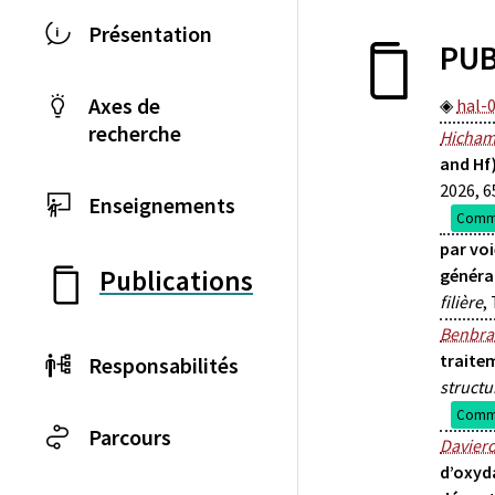
Présentation
PUB
Axes de
hal-
recherche
Hicham
and Hf)
2026, 6
Enseignements
Commu
par vo
Publications
généra
filière
,
Benbra
traite
Responsabilités
structur
Commu
Parcours
Davier
d’oxyd