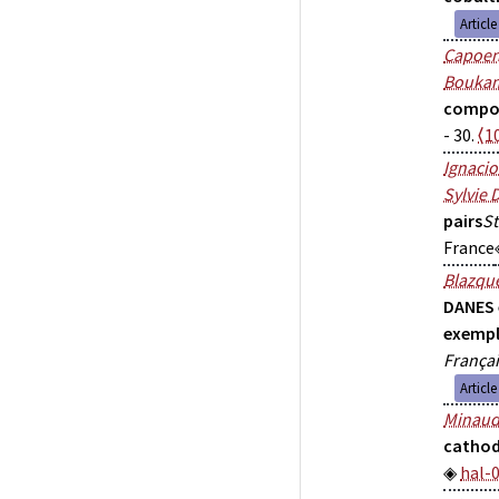
Articl
Capoe
Bouka
compos
- 30.
⟨1
Ignacio
Sylvie 
pairs
St
France
Blazqu
DANES 
exempl
Françai
Articl
Minau
cathod
hal-