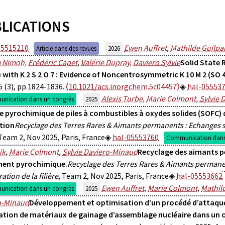
LICATIONS
05515210
Ewen Auffret
,
Mathilde Guilpa
Article dans des revues
2026
 Nimoh
,
Frédéric Capet
,
Valérie Dupray
,
Daviero Sylvie
Solid State 
 with K 2 S 2 O 7 : Evidence of Noncentrosymmetric K 10 M 2 (SO 4
5 (3), pp.1824-1836.
⟨10.1021/acs.inorgchem.5c04457⟩
hal-05553
Alexis Turbe
,
Marie Colmont
,
Sylvie 
nication dans un congrès
2025
ie pyrochimique de piles à combustibles à oxydes solides (SOFC)
tion
Recyclage des Terres Rares & Aimants permanents : Echanges su
 Team 2, Nov 2025, Paris, France
hal-05553760
Communication dans
ik
,
Marie Colmont
,
Sylvie Daviero-Minaud
Recyclage des aimants 
ment pyrochimique.
Recyclage des Terres Rares & Aimants permanen
ation de la filière
, Team 2, Nov 2025, Paris, France
hal-05553662
Ewen Auffret
,
Marie Colmont
,
Mathil
nication dans un congrès
2025
o-Minaud
Développement et optimisation d’un procédé d’attaque
ation de matériaux de gainage d’assemblage nucléaire dans un o