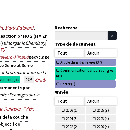
in
,
Marie Colmont
,
Recherche
Reaction of MO 2 (M = Zr
 ) 9
Inorganic Chemistry
,
Type de document
775
Tout
Aucun
Daviero-Minaud
Recyclage
Article dans des revues (
37)
 de 2ème et 3ème
Communication dans un congrès
r la structuration de la
(
43)
Zineb
 un congrès
2025
Poster (
1)
permanents par
Année
ts : Echanges sur la
Tout
Aucun
de Guilpain
,
Sylvie
2026 (
1)
2025 (
3)
 de la couche
2024 (
3)
2023 (
4)
bjectif de
2022 (
2)
2020 (
4)