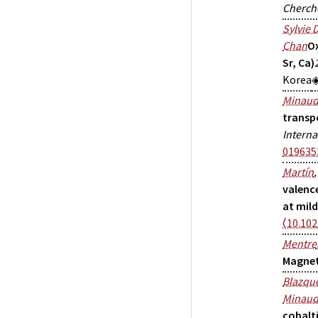
Cherch
Sylvie 
Chan
Ox
Sr, Ca)
Korea
Minau
transpo
Interna
019635
Martín
valenc
at mil
⟨10.10
Mentre
Magnet
Blazqu
Minau
cobalt