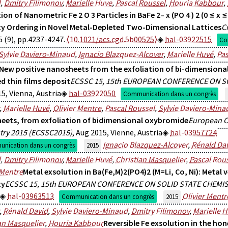
d
,
Dmitry Filimonov
,
Marielle Huve
,
Pascal Roussel
,
Houria Kabbour
,
ion of Nanometric Fe 2 O 3 Particles in BaFe 2– x (PO 4 ) 2 (0 ≤ x ≤
y Ordering in Novel Metal-Depleted Two-Dimensional Lattices
C
5 (9), pp.4237-4247.
⟨10.1021/acs.cgd.5b00525⟩
hal-03922515
Co
Sylvie Daviero-Minaud
,
Ignacio Blazquez-Alcover
,
Marielle Huvé
,
Pas
New positive nanosheets from the exfoliation of bi-dimensiona
d thin films deposit
ECSSC 15, 15th EUROPEAN CONFERENCE ON S
5, Vienna, Austria
hal-03922050
Communication dans un congrès
,
Marielle Huvé
,
Olivier Mentre
,
Pascal Roussel
,
Sylvie Daviero-Mina
eets, from exfoliation of bidimensional oxybromide
European Co
try 2015 (ECSSC2015)
, Aug 2015, Vienne, Austria
hal-03957724
Ignacio Blazquez-Alcover
,
Rénald Da
nication dans un congrès
2015
d
,
Dmitry Filimonov
,
Marielle Huvé
,
Christian Masquelier
,
Pascal Rou
 Mentre
Metal exsolution in Ba(Fe,M)2(PO4)2 (M=Li, Co, Ni): Metal v
ty
ECSSC 15, 15th EUROPEAN CONFERENCE ON SOLID STATE CHEMI
hal-03963513
Olivier Mentr
Communication dans un congrès
2015
,
Rénald David
,
Sylvie Daviero-Minaud
,
Dmitry Filimonov
,
Marielle 
an Masquelier
,
Houria Kabbour
Reversible Fe exsolution in the h