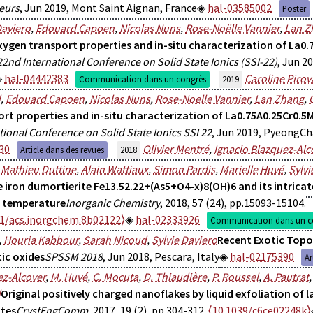
eurs
, Jun 2019, Mont Saint Aignan, France
hal-03585002
Poster
Daviero
,
Edouard Capoen
,
Nicolas Nuns
,
Rose-Noëlle Vannier
,
Lan Z
ygen transport properties and in-situ characterization of La0.
22nd International Conference on Solid State Ionics (SSI-22)
, Jun 2
hal-04442383
Caroline Piro
Communication dans un congrès
2019
d
,
Edouard Capoen
,
Nicolas Nuns
,
Rose-Noelle Vannier
,
Lan Zhang
,
rt properties and in-situ characterization of La0.75A0.25Cr0.5M
tional Conference on Solid State Ionics SSI 22
, Jun 2019, PyeongC
30
Olivier Mentré
,
Ignacio Blazquez-Alc
Article dans des revues
2018
,
Mathieu Duttine
,
Alain Wattiaux
,
Simon Pardis
,
Marielle Huvé
,
Sylv
e iron dumortierite Fe13.52.22+(As5+O4-x)8(OH)6 and its intrica
d temperature
Inorganic Chemistry
, 2018, 57 (24), pp.15093-15104.
21/acs.inorgchem.8b02122⟩
hal-02333926
Communication dans un c
,
Houria Kabbour
,
Sarah Nicoud
,
Sylvie Daviero
Recent Exotic Topo
ic oxides
SPSSM 2018
, Jun 2018, Pescara, Italy
hal-02175390
Ar
ez-Alcover
,
M. Huvé
,
C. Mocuta
,
D. Thiaudière
,
P. Roussel
,
A. Pautrat
d
Original positively charged nanoflakes by liquid exfoliation of
ites
CrystEngComm
, 2017, 19 (2), pp.304-312.
⟨10.1039/c6ce02248k⟩