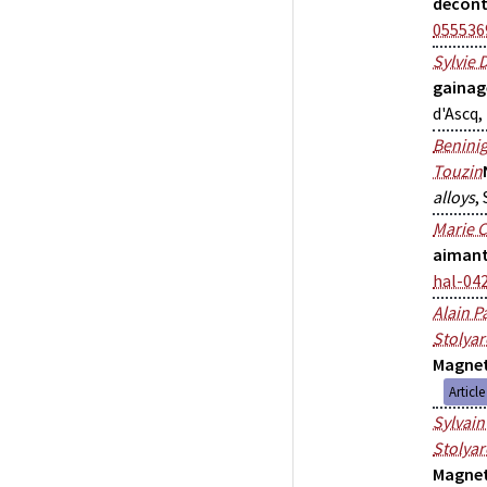
décon
055536
Sylvie 
gainag
d'Ascq,
Beninig
Touzin
alloys
,
Marie 
aimant
hal-04
Alain P
Stolyar
Magne
Articl
Sylvain
Stolyar
Magne