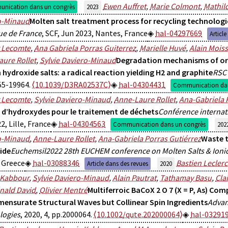
Ewen Auffret
,
Marie Colmont
,
Mathil
nication dans un congrès
2023
o-Minaud
Molten salt treatment process for recycling technologi
ue de France
, SCF, Jun 2023, Nantes, France
hal-04297669
Articl
t Lecomte
,
Ana Gabriela Porras Guiterrez
,
Marielle Huvé
,
Alain Moiss
ure Rollet
,
Sylvie Daviero-Minaud
Degradation mechanisms of o
hydroxide salts: a radical reaction yielding H2 and graphite
RSC
55-19964.
⟨10.1039/D3RA02537C⟩
hal-04304431
Communication dan
t Lecomte
,
Sylvie Daviero-Minaud
,
Anne-Laure Rollet
,
Ana-Gabriela 
 d’hydroxydes pour le traitement de déchets
Conférence interna
2, Lille, France
hal-04304563
Communication dans un congrès
202
o-Minaud
,
Anne-Laure Rollet
,
Ana-Gabriela Porras Gutiérrez
Waste t
ide
Euchemsil2022 28th EUCHEM conference on Molten Salts & Ionic
 Greece
hal-03088346
Bastien Lecler
Article dans des revues
2020
 Kabbour
,
Sylvie Daviero-Minaud
,
Alain Pautrat
,
Tathamay Basu
,
Cla
nald David
,
Olivier Mentré
Multiferroic BaCoX 2 O 7 (X = P, As) Co
ensurate Structural Waves but Collinear Spin Ingredients
Adva
logies
, 2020, 4, pp.2000064.
⟨10.1002/qute.202000064⟩
hal-03291