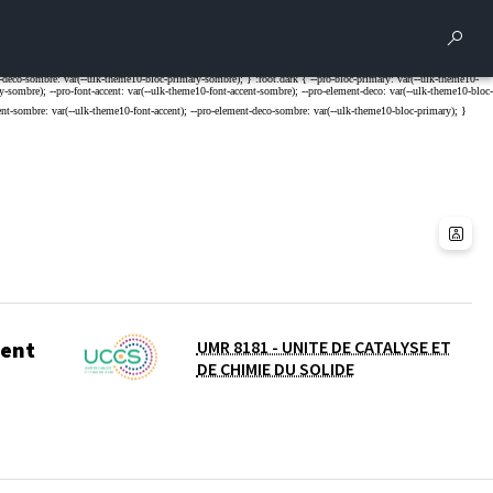
Rech
ment
UMR 8181 - UNITE DE CATALYSE ET
DE CHIMIE DU SOLIDE