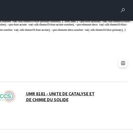
Rech
UMR 8181 - UNITE DE CATALYSE ET
DE CHIMIE DU SOLIDE