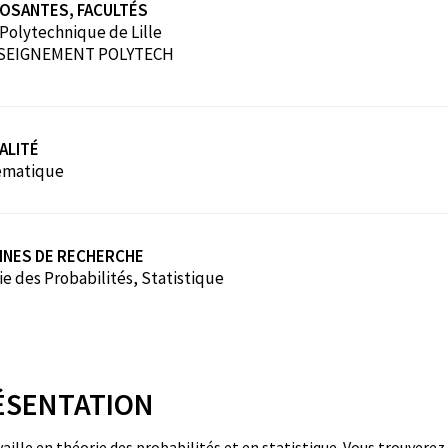
OSANTES, FACULTÉS
 Polytechnique de Lille
SEIGNEMENT POLYTECH
ALITÉ
ématique
INES DE RECHERCHE
e des Probabilités, Statistique
ÉSENTATION
vaille en théorie des probabilités et en statistique.
Vous trouverez 