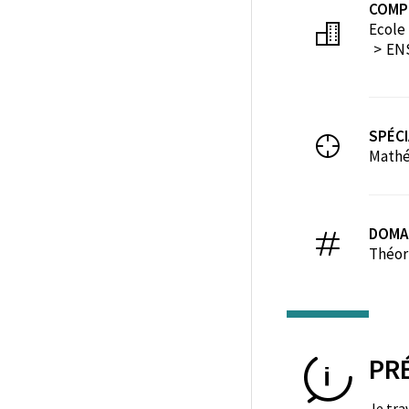
COMP
Ecole
EN
SPÉCI
Math
DOMA
Théori
PR
Je tra