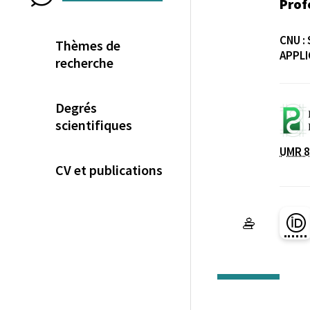
Prof
CNU :
Thèmes de
APPLI
recherche
Degrés
scientifiques
Laboratoire / équip
UMR 8
CV et publications
Pa