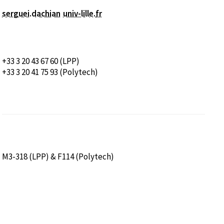
serguei.dachian
univ-lille
.
fr
+33 3 20 43 67 60 (LPP)
+33 3 20 41 75 93 (Polytech)
M3-318 (LPP) & F114 (Polytech)
nêtre)
 fenêtre)