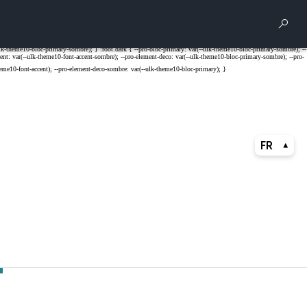
Rech
FR