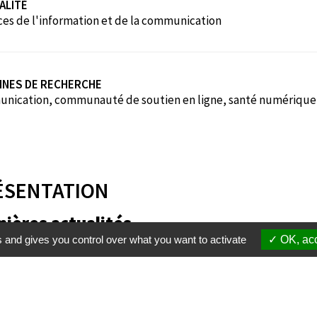
ALITÉ
ces de l'information et de la communication
INES DE RECHERCHE
nication, communauté de soutien en ligne, santé numérique, 
ÉSENTATION
nières actualités
s and gives you control over what you want to activate
OK, acc
Membres
S'inscrire à une formation
Suppor