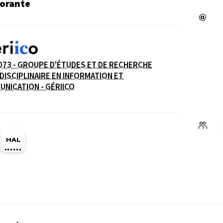
orante
073 - GROUPE D'ÉTUDES ET DE RECHERCHE
DISCIPLINAIRE EN INFORMATION ET
e
( NOUVELLE FENÊTRE)
NICATION - GÉRIICO
ge Orcid du membre (Ouverture dans une nouvelle fe
HAL sandra-pinel (Ouverture dans une nouvelle fe