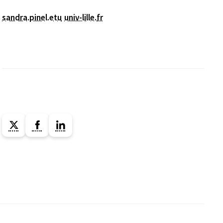
sandra.pinel.etu
univ-lille
.
fr
Lien vers la page X ( Nouvelle fenêtre)
Lien vers la page Facebook ( Nouvelle fenêtr
Lien vers la page Linkedin ( Nouvelle f
nêtre)
nêtre)