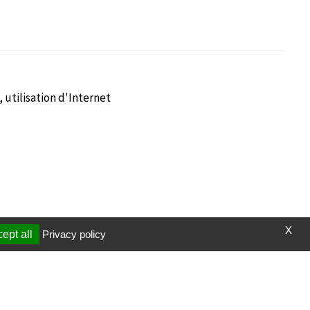
utilisation d'Internet
X
ept all
Privacy policy
t et vidéos
Page mise à jour le 23/01/2025 (00:22)