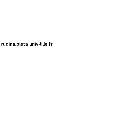
rudina.bleta
univ-lille
.
fr
nêtre)
nêtre)