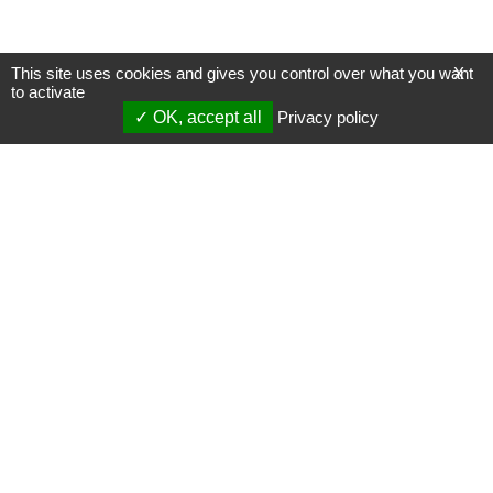
This site uses cookies and gives you control over what you want
X
to activate
OK, accept all
Privacy policy
Mentions légales
Gestion des cookies
Membres
S'inscrire à une formation
Support et vidéos
Page mise à jour le 19/01/2024 (00:20)