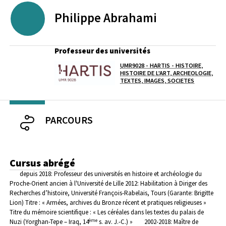
Philippe
Abrahami
Professeur des universités
UMR9028 - HARTIS - HISTOIRE,
Laboratoire / équipe
HISTOIRE DE L'ART, ARCHEOLOGIE,
TEXTES, IMAGES, SOCIETES
PARCOURS
Cursus abrégé
depuis 2018: Professeur des universités en histoire et archéologie du
Proche-Orient ancien à l'Université de Lille
2012: Habilitation à Diriger des
Recherches d’histoire, Université François-Rabelais, Tours (Garante: Brigitte
Lion)
Titre : « Armées, archives du Bronze récent et pratiques religieuses »
Titre du mémoire scientifique : « Les céréales dans les textes du palais de
ème
Nuzi (Yorghan-Tepe – Iraq, 14
s. av. J.-C.) »
2002-2018: Maître de