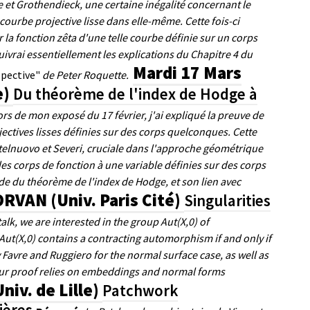
e et Grothendieck, une certaine inégalité concernant le
ourbe projective lisse dans elle-même. Cette fois-ci
la fonction zêta d'une telle courbe définie sur un corps
suivrai essentiellement les explications du Chapitre 4 du
Mardi 17 Mars
spective"
de Peter Roquette.
e)
Du théorème de l'index de Hodge à
ors de mon exposé du 17 février, j'ai expliqué la preuve de
ctives lisses définies sur des corps quelconques. Cette
stelnuovo et Severi, cruciale dans l'approche géométrique
es corps de fonction à une variable définies sur des corps
ide du théorème de l'index de Hodge, et son lien avec
RVAN (Univ. Paris Cité)
Singularities
 talk, we are interested in the group Aut(X,0) of
ut(X,0) contains a contracting automorphism if and only if
 Favre and Ruggiero for the normal surface case, as well as
. Our proof relies on embeddings and normal forms
iv. de Lille)
Patchwork
lières