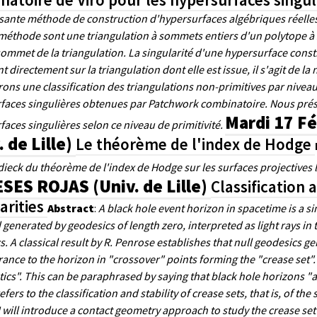
sante méthode de construction d'hypersurfaces algébriques réelles 
 méthode sont une triangulation à sommets entiers d'un polytope à so
ommet de la triangulation. La singularité d'une hypersurface const
t directement sur la triangulation dont elle est issue, il s'agit de l
ns une classification des triangulations non-primitives par niveau 
faces singulières obtenues par Patchwork combinatoire. Nous prés
Mardi 17 F
aces singulières selon ce niveau de primitivité.
. de Lille)
Le théorème de l'index de Hodge
ieck du théorème de l'index de Hodge sur les surfaces projectives l
ES ROJAS (Univ. de Lille)
Classification 
arities
Abstract
:
A black hole event horizon in spacetime is a s
generated by geodesics of length zero, interpreted as light rays in 
. A classical result by R. Penrose establishes that null geodesics ge
rance to the horizon in "crossover" points forming the "crease set".
ics". This can be paraphrased by saying that black hole horizons "ar
efers to the classification and stability of crease sets, that is, of th
 I will introduce a contact geometry approach to study the crease set