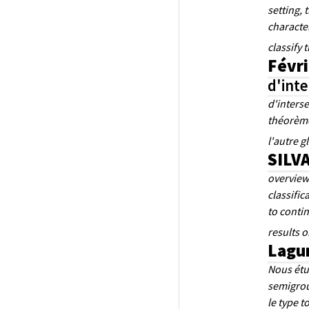
setting, 
characte
classify 
Févri
d'inte
d'inters
théorème 
l'autre g
SILVA
overview
classific
to contin
results o
Lagun
Nous étu
semigrou
le type t