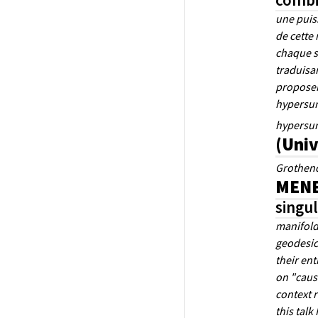
une puis
de cette
chaque s
traduisan
proposero
hypersur
hypersurf
(Univ
Grothend
MENES
singul
manifold 
geodesics
their ent
on "caust
context r
this talk