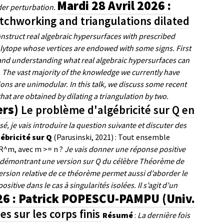
Mardi 28 Avril 2026 :
der perturbation.
tchworking and triangulations dilated
onstruct real algebraic hypersurfaces with prescribed
 polytope whose vertices are endowed with some signs. First
l, and understanding what real algebraic hypersurfaces can
 The vast majority of the knowledge we currently have
ions are unimodular. In this talk, we discuss some recent
hat are obtained by dilating a triangulation by two.
ers)
Le problème d'algébricité sur Q en
é, je vais introduire la question suivante et discuter des
ébricité sur Q
(Parusinski, 2021) : Tout ensemble
R^m, avec m >= n ?
Je vais donner une réponse positive
n démontrant une version sur Q du célèbre Théorème de
ersion relative de ce théorème permet aussi d’aborder le
sitive dans le cas à singularités isolées.
Il s’agit d’un
26 : Patrick POPESCU-PAMPU (Univ.
s sur les corps finis
Résumé
:
La dernière fois