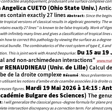
e contractée analytiquement, produisant une surface complexe co
 Angelica CUETO (Ohio State Univ.)
Antic
es contain exactly 27 lines
Abstract
:
Since the begin
te tropical versions of classical results in algebraic geometry. Th
ntains exactly 27 lines'' is known to be false tropically. Work of Vi
with infinitely many lines and gives a classification of tropical line
ain how to correct this pathology by viewing the surface as a degree
ical bundle. The combinatorics of the root system of type E_6 and a t
Du 15 au 19
tion. This is joint work with Anand Deopurkar.
cal and non-archimedean interactions"
www.mat
r RENAUDINEAU (Univ. de Lille)
Calcul de
be de la droite complexe
Résumé
:
Nous présenterons 
n utilisant les notions d’amibe et de coamibe associées à la droite c
Mardi 19 Mai 2026 à 14:15 : An
euses figures.
Académie Bulgare des Sciences)
The genus
t:
I will generalize the classical genus–degree formula for plane pro
lete intersection discrepancy as a correction term. For almost comp