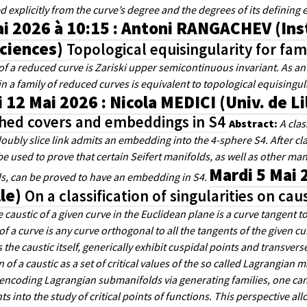
explicitly from the curve’s degree and the degrees of its defining 
i 2026 à 10:15 : Antoni RANGACHEV (Inst
Sciences)
Topological equisingularity for fam
 a reduced curve is Zariski upper semicontinuous invariant. As an a
 a family of reduced curves is equivalent to topological equisingula
 12 Mai 2026 : Nicola MEDICI (Univ. de Li
hed covers and embeddings in S4
Abstract:
A clas
oubly slice link admits an embedding into the 4-sphere S4. After clar
be used to prove that certain Seifert manifolds, as well as other m
Mardi 5 Mai 
s, can be proved to have an embedding in S4.
lle)
On a classification of singularities on ca
 caustic of a given curve in the Euclidean plane is a curve tangent 
of a curve is any curve orthogonal to all the tangents of the given c
s the caustic itself, generically exhibit cuspidal points and transverse
n of a caustic as a set of critical values of the so called Lagrangian
 encoding Lagrangian submanifolds via generating families, one can t
s into the study of critical points of functions. This perspective all