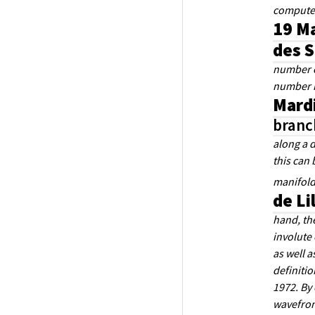
computed 
19 Ma
des 
number of
number in
Mardi
branc
along a d
this can 
manifold
de Li
hand, the
involute 
as well a
definitio
1972. By
wavefront