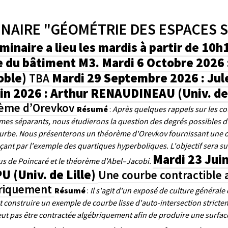
NAIRE "GÉOMÉTRIE DES ESPACES 
minaire a lieu les mardis à partir de 10
e du bâtiment M3.
Mardi 6 Octobre 2026 
oble)
Mardi 29 Septembre 2026 : Jul
TBA
in 2026 : Arthur RENAUDINEAU (Univ. de 
ème d’Orevkov
Résumé
:
Après quelques rappels sur les cou
es séparants, nous étudierons la question des degrés possibles 
urbe. Nous présenterons un théorème d'Orevkov fournissant une obs
nt par l'exemple des quartiques hyperboliques. L'objectif sera sur
Mardi 23 Jui
dus de Poincaré et le théorème d'Abel–Jacobi.
 (Univ. de Lille)
Une courbe contractible
riquement
Résumé
:
Il s'agit d'un exposé de culture générale
construire un exemple de courbe lisse d'auto-intersection strictem
eut pas être contractée algébriquement afin de produire une surface