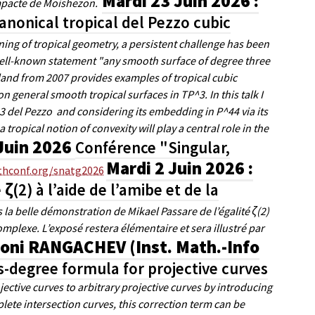
Mardi 23 Juin 2026 :
mpacte de Moishezon.
anonical tropical del Pezzo cubic
ning of tropical geometry, a persistent challenge has been
e well-known statement "any smooth surface of degree three
geland from 2007 provides examples of tropical cubic
s on general smooth tropical surfaces in TP^3.
In this talk I
 3 del Pezzo and considering its embedding in P^44 via its
ropical notion of convexity will play a central role in the
 Juin 2026
Conférence "Singular,
Mardi 2 Juin 2026 :
hconf.org/snatg2026
 ζ(2) à l’aide de l’amibe et de la
la belle démonstration de Mikael Passare de l’égalité ζ(2)
omplexe. L’exposé restera élémentaire et sera illustré par
toni RANGACHEV (Inst. Math.-Info
-degree formula for projective curves
jective curves to arbitrary projective curves by introducing
lete intersection curves, this correction term can be