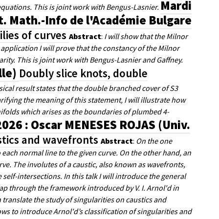
Mardi
equations. This is joint work with Bengus-Lasnier.
. Math.-Info de l'Académie Bulgare
ilies of curves
Abstract
:
I will show that the Milnor
pplication I will prove that the constancy of the Milnor
rity. This is joint work with Bengus-Lasnier and Gaffney.
lle)
Doubly slice knots, double
sical result states that the double branched cover of S3
ifying the meaning of this statement, I will illustrate how
anifolds which arises as the boundaries of plumbed 4-
2026 : Oscar MENESES ROJAS (Univ.
ustics and wavefronts
Abstract
:
On the one
to each normal line to the given curve. On the other hand, an
urve. The involutes of a caustic, also known as wavefronts,
 self-intersections. In this talk I will introduce the general
 map through the framework introduced by V. I. Arnol'd in
ranslate the study of singularities on caustics and
ows to introduce Arnol'd’s classification of singularities and