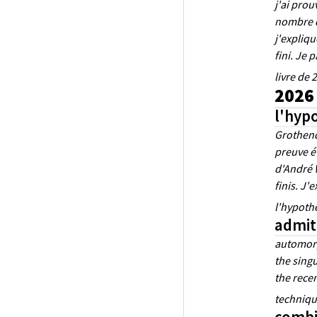
j'ai prou
nombre d
j'expliq
fini. Je 
livre de
2026 
l'hyp
Grothend
preuve é
d'André 
finis. J'
l'hypoth
admit
automorp
the singu
the rece
techniqu
combi