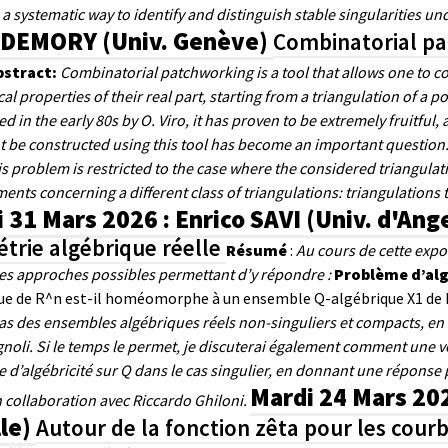
a systematic way to identify and distinguish stable singularities un
s DEMORY (Univ. Genève)
Combinatorial pa
bstract:
Combinatorial patchworking is a tool that allows one to c
al properties of their real part, starting from a triangulation of a
d in the early 80s by O. Viro, it has proven to be extremely fruitfu
t be constructed using this tool has become an important question.
s problem is restricted to the case where the considered triangulat
nts concerning a different class of triangulations: triangulations t
 31 Mars 2026 : Enrico SAVI (Univ. d'Ang
trie algébrique réelle
Résumé
:
Au cours de cette expos
tes approches possibles permettant d’y répondre :
Problème d’alg
ue de R^n est-il homéomorphe à un ensemble Q-algébrique X1 de 
cas des ensembles algébriques réels non-singuliers et compacts, e
noli. Si le temps le permet, je discuterai également comment une v
d’algébricité sur Q dans le cas singulier, en donnant une réponse po
Mardi 24 Mars 20
n collaboration avec Riccardo Ghiloni.
lle)
Autour de la fonction zêta pour les courbe