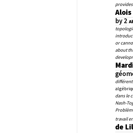
provides 
Aloi
by 2
A
topologic
introduce
or canno
about thi
developme
Mardi
géomé
différen
algébriq
dans le 
Nash-Tog
Problème 
travail e
de Li