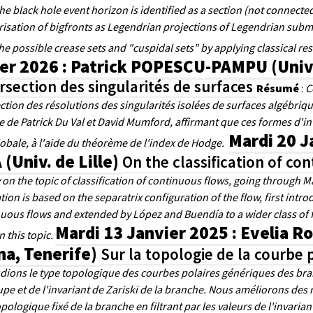
the black hole event horizon is identified as a section (not connected 
risation of bigfronts as Legendrian projections of Legendrian subm
the possible crease sets and "cuspidal sets" by applying classical res
er 2026 : Patrick POPESCU-PAMPU (Univ.
rsection des singularités de surfaces
Résumé
:
C
ection des résolutions des singularités isolées de surfaces algébriq
de Patrick Du Val et David Mumford, affirmant que ces formes d'inte
Mardi 20 J
lobale, à l'aide du théorème de l'index de Hodge.
 (Univ. de Lille)
On the classification of co
 on the topic of classification of continuous flows, going throug
ation is based on the separatrix configuration of the flow, first in
uous flows and extended by López and Buendía to a wider class of flow
Mardi 13 Janvier 2025 : Evelia 
n this topic.
a, Tenerife)
Sur la topologie de la courbe
dions le type topologique des courbes polaires génériques des br
pe et de l'invariant de Zariski de la branche. Nous améliorons des 
opologique fixé de la branche en filtrant par les valeurs de l'invaria