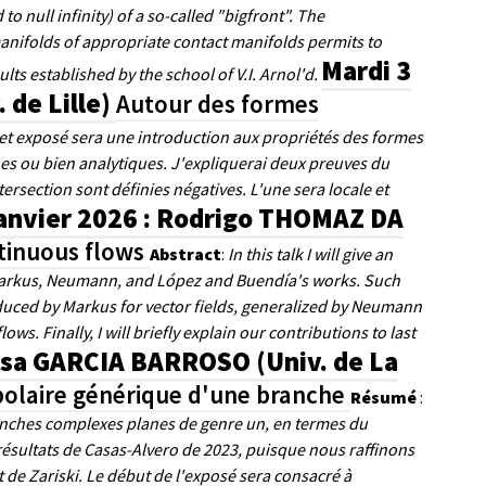
to null infinity) of a so-called "bigfront". The
anifolds of appropriate contact manifolds permits to
Mardi 3
ults established by the school of V.I. Arnol'd.
 de Lille)
Autour des formes
et exposé sera une introduction aux propriétés des formes
ues ou bien analytiques. J'expliquerai deux preuves du
rsection sont définies négatives. L'une sera locale et
anvier 2026 : Rodrigo THOMAZ DA
ntinuous flows
Abstract
:
In this talk I will give an
h Markus, Neumann, and López and Buendía's works. Such
troduced by Markus for vector fields, generalized by Neumann
s. Finally, I will briefly explain our contributions to last
Rosa GARCIA BARROSO (Univ. de La
 polaire générique d'une branche
Résumé
:
anches complexes planes de genre un, en termes du
résultats de Casas-Alvero de 2023, puisque nous raffinons
nt de Zariski. Le début de l'exposé sera consacré à