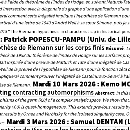
vé à l'aide du théorème de l'index de Hodge, en suivant Mattuck-Tat
'intersection avec la diagonale du graphe d'une application d'une c
uerai comment cette inégalité implique l'hypothèse de Riemann pour 
partirai d'une lettre de 1940 d'André Weil à sa sœur Simone, puis je 
 2018
"The Riemann hypothesis in characteristic p in historical per
: Patrick POPESCU-PAMPU (Univ. de Lill
othèse de Riemann sur les corps finis
Résumé
:
L
ieck de 1958 du théorème de l'index de Hodge sur les surfaces proje
tait inspirée d'une preuve de Mattuck et Tate d'une inégalité de Ca
Weil de la preuve de l'hypothèse de Riemann pour la fonction zêta d
expliquerai comment prouver l'inégalité de Castelnuovo-Severi à l'a
Mardi 10 Mars 2026 : Kemo MO
èse de Riemann.
ting contracting automorphisms
Abstract
:
In this
hisms of the germ (X,0) of a complex analytic space. We show that A
larity (X,0) is quasi-homogeneous. This extends previous results by
nt results by Ornea and Verbitsky for the isolated singularity case
Mardi 3 Mars 2026 : Samuel DENTAN (Un
es.
natoire de Viro pour les hypersurfaces singu