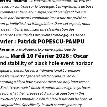
Résumé
:
Le Patchwork combinatoire de Viro est
avec un contrôle sur la topologie. Les ingrédients de base
mmets entiers, et un signe positif ou négatif fixé sur
ruite par Patchwork combinatoire est une propriété se
a non-primitivité de la triangulation. Dans cet exposé, nous
de primitivité, induisant une classification des
enterons ensuite des propriétés topologiques de ces
évrier : Patrick POPESCU-PAMPU
Résumé
:
J'expliquerai la preuve algébrique de
Mardi 10 Février 2026 : Oscar
isses.
and stability of black hole event horizon
ingular hypersurface in a 4-dimensional Lorentzian
the framework of general relativity and called null
nerating a black hole event horizon can only intersect at
 Such "crease sets" finish at points where light rays focus
e born" at their crease set. A natural question in this
e structural possibilities in which black holes can be born. In
 singularities. Specifically, in such contact geometry