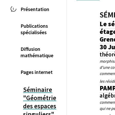
Présentation
SÉMI
Le sé
Publications
étag
spécialisées
Gren
30 Ju
Diffusion
théor
mathématique
morphism
d'une co
Pages internet
commença
les rési
PAMPU
Séminaire
algéb
"Géométrie
comment 
des espaces
qui ne p
singuliers"