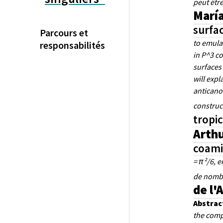
peut êtr
María
surfac
Parcours et
to emula
responsabilités
in P^3 co
surfaces 
will expl
anticanon
construc
tropi
Arthu
coami
= π²/6, e
de nombr
de l'
Abstrac
the comp