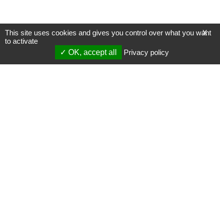
This site uses cookies and gives you control over what you want
X
to activate
OK, accept all
Privacy policy
Mentions légales
Gestion des cookies
Membres
S'inscrire à une formation
Support et vidéos
Page mise à jour le 19/06/2024 (00:20)