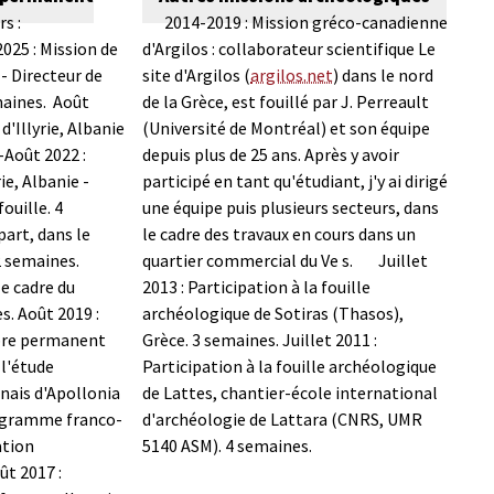
s :
2014-2019 : Mission gréco-canadienne
025 : Mission de
d'Argilos : collaborateur scientifique
Le
- Directeur de
site d'Argilos (
argilos.net
) dans le nord
maines.
Août
de la Grèce, est fouillé par J. Perreault
'Illyrie, Albanie
(Université de Montréal) et son équipe
-Août 2022 :
depuis plus de 25 ans. Après y avoir
e, Albanie -
participé en tant qu'étudiant, j'y ai dirigé
ouille. 4
une équipe puis plusieurs secteurs, dans
part, dans le
le cadre des travaux en cours dans un
2 semaines.
quartier commercial du Ve s.
Juillet
le cadre du
2013 : Participation à la fouille
s.
Août 2019 :
archéologique de Sotiras (Thasos),
embre permanent
Grèce. 3 semaines.
Juillet 2011 :
 l'étude
Participation à la fouille archéologique
nais d'Apollonia
de Lattes, chantier-école international
ogramme franco-
d'archéologie de Lattara (CNRS, UMR
ation
5140 ASM). 4 semaines.
ût 2017 :