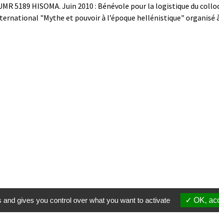
’UMR 5189 HISOMA.
Juin 2010 : Bénévole pour la logistique du collo
ternational "Mythe et pouvoir à l’époque hellénistique" organisé à
s and gives you control over what you want to activate
OK, acc