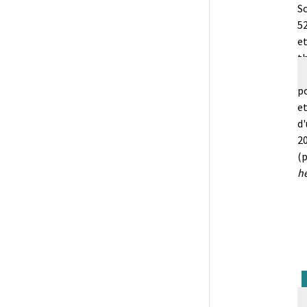
Sc
5
et
th
po
et
d'
20
(p
h