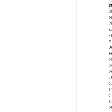
(
h
te
l'
20
- 
Mi
Di
s
ca
Oc
pr
Ch
d
a
d'
al
p