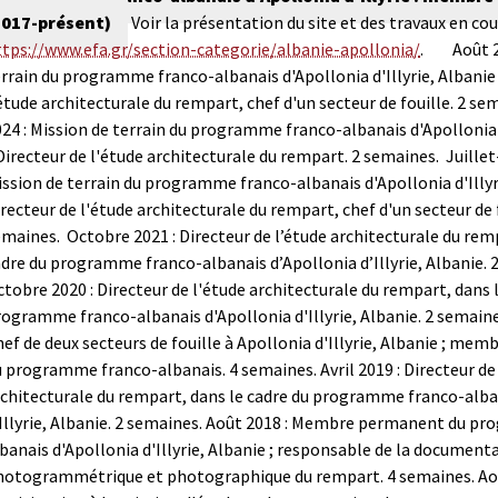
2017-présent)
Voir la présentation du site et des travaux en cour
ttps://www.efa.gr/section-categorie/albanie-apollonia/
.
Août 2
rrain du programme franco-albanais d'Apollonia d'Illyrie, Albanie 
étude architecturale du rempart, chef d'un secteur de fouille. 2 se
24 : Mission de terrain du programme franco-albanais d'Apollonia d
Directeur de l'étude architecturale du rempart. 2 semaines.
Juillet
ssion de terrain du programme franco-albanais d'Apollonia d'Illyri
recteur de l'étude architecturale du rempart, chef d'un secteur de f
emaines.
Octobre 2021 : Directeur de l’étude architecturale du rem
dre du programme franco-albanais d’Apollonia d’Illyrie, Albanie. 
tobre 2020 : Directeur de l'étude architecturale du rempart, dans 
ogramme franco-albanais d'Apollonia d'Illyrie, Albanie. 2 semaine
ef de deux secteurs de fouille à Apollonia d'Illyrie, Albanie ; m
u programme franco-albanais. 4 semaines.
Avril 2019 : Directeur de
rchitecturale du rempart, dans le cadre du programme franco-alba
Illyrie, Albanie. 2 semaines.
Août 2018 : Membre permanent du pr
banais d'Apollonia d'Illyrie, Albanie ; responsable de la document
hotogrammétrique et photographique du rempart. 4 semaines.
Ao