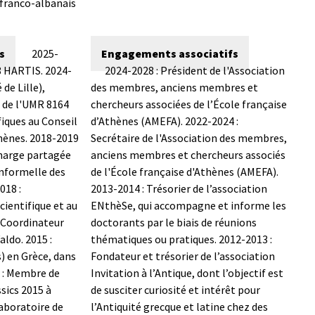
 franco-albanais
s
2025-
Engagements associatifs
8 HARTIS.
2024-
2024-2028 : Président de l'Association
de Lille),
des membres, anciens membres et
 de l'UMR 8164
chercheurs associées de l’École française
iques au Conseil
d’Athènes (AMEFA).
2022-2024 :
hènes.
2018-2019
Secrétaire de l'Association des membres,
charge partagée
anciens membres et chercheurs associés
informelle des
de l'École française d'Athènes (AMEFA).
018 :
2013-2014 : Trésorier de l’association
ientifique et au
ENthèSe, qui accompagne et informe les
 Coordinateur
doctorants par le biais de réunions
aldo.
2015 :
thématiques ou pratiques.
2012-2013 :
) en Grèce, dans
Fondateur et trésorier de l’association
5 : Membre de
Invitation à l’Antique, dont l’objectif est
ssics 2015 à
de susciter curiosité et intérêt pour
laboratoire de
l’Antiquité grecque et latine chez des