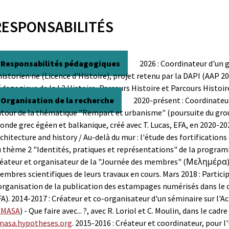
RESPONSABILITÉS
Responsabilités pédagogiques
2026 : Coordinateur d'un 
historien·ne (Licence d'Histoire), projet retenu par la DAPI (AAP 2
dagogique de la L2 Histoire, Parcours Histoire et Parcours Histoir
Organisation de la recherche
2020-présent : Coordinateu
tour de la thématique "Rempart et urbanisme" (poursuite du groupe
nde grec égéen et balkanique, créé avec T. Lucas, EFA, en 2020-202
chitecture and history / Au-delà du mur : l'étude des fortifications
u thème 2 "Identités, pratiques et représentations" de la progra
éateur et organisateur de la "Journée des membres" (Μελημέρα) de
mbres scientifiques de leurs travaux en cours.
Mars 2018 : Partici
'organisation de la publication des estampages numérisés dans l
A).
2014-2017 : Créateur et co-organisateur d'un séminaire sur l'Ac
AMASA
) - Que faire avec... ?, avec R. Loriol et C. Moulin, dans le cad
masa.hypotheses.org
.
2015-2016 : Créateur et coordinateur, pour 