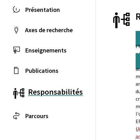
Présentation
Axes de recherche
l'
Enseignements
pé
au
Publications
mo
ar
Responsabilités
d
cr
me
l
Parcours
EF
(
a