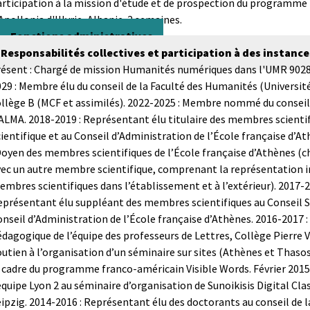
articipation à la mission d'étude et de prospection du programme
Apollonia d'Illyrie, Albanie. 2 semaines.
Fonctions administratives
Responsabilités collectives et participation à des instance
résent : Chargé de mission Humanités numériques dans l'UMR 902
29 : Membre élu du conseil de la Faculté des Humanités (Université 
llège B (MCF et assimilés).
2022-2025 : Membre nommé du conseil
ALMA.
2018-2019 : Représentant élu titulaire des membres scientif
ientifique et au Conseil d’Administration de l’École française d’At
Doyen des membres scientifiques de l’École française d’Athènes (
vec un autre membre scientifique, comprenant la représentation 
mbres scientifiques dans l’établissement et à l’extérieur).
2017-2
présentant élu suppléant des membres scientifiques au Conseil Sc
nseil d’Administration de l’École française d’Athènes.
2016-2017 :
dagogique de l’équipe des professeurs de Lettres, Collège Pierre V
utien à l’organisation d’un séminaire sur sites (Athènes et Thasos
e cadre du programme franco-américain Visible Words.
Février 201
équipe Lyon 2 au séminaire d’organisation de Sunoikisis Digital Cla
ipzig.
2014-2016 : Représentant élu des doctorants au conseil de 