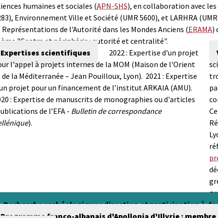
iences humaines et sociales (
APN-SHS
), en collaboration avec l
283), Environnement Ville et Société (UMR 5600), et LARHRA (UMR 
 Représentations de l'Autorité dans les Mondes Anciens (
ERAMA
)
ème "Centre et périphérie : autorité et centralité".
Expertises scientifiques
2022 : Expertise d'un projet
ur l'appel à projets internes de la MOM (Maison de l'Orient
sc
 de la Méditerranée – Jean Pouilloux, Lyon).
2021 : Expertise
tr
un projet pour un financement de l’institut ARKAIA (AMU).
pa
20 : Expertise de manuscrits de monographies ou d'articles
co
ublications de l’EFA -
Bulletin de correspondance
Ce
ellénique
).
Ré
Ly
ré
pr
dé
gr
gr
Recherche archéologique : direction et participation à de
Programme franco-albanais d'Apollonia d'Illyrie : membr