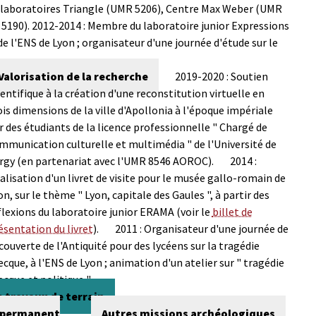
es laboratoires Triangle (UMR 5206), Centre Max Weber (UMR
5190).
2012-2014 : Membre du laboratoire junior Expressions
 de l'ENS de Lyon ; organisateur d'une journée d'étude sur le
Valorisation de la recherche
2019-2020 : Soutien
ientifique à la création d'une reconstitution virtuelle en
ois dimensions de la ville d'Apollonia à l'époque impériale
r des étudiants de la licence professionnelle " Chargé de
mmunication culturelle et multimédia " de l'Université de
rgy (en partenariat avec l'UMR 8546 AOROC).
2014 :
alisation d'un livret de visite pour le musée gallo-romain de
on, sur le thème " Lyon, capitale des Gaules ", à partir des
flexions du laboratoire junior ERAMA (voir le
billet de
ésentation du livret
).
2011 : Organisateur d'une journée de
couverte de l'Antiquité pour des lycéens sur la tragédie
ecque, à l'ENS de Lyon ; animation d'un atelier sur " tragédie
ecque et politique ".
s travaux de terrain
e permanent
Autres missions archéologiques