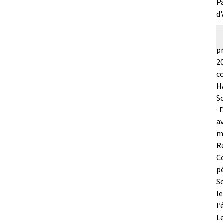
P
d'
p
20
co
H
Sc
: 
a
me
Re
Co
pé
So
l
l’
Le