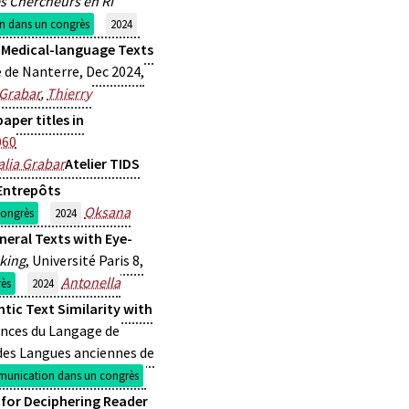
s Chercheurs en RI
 dans un congrès
2024
 Medical-language Texts
é de Nanterre, Dec 2024,
 Grabar
,
Thierry
per titles in
060
alia Grabar
Atelier TIDS
Entrepôts
Oksana
ongrès
2024
neral Texts with Eye-
cking
, Université Paris 8,
Antonella
ès
2024
ic Text Similarity with
ences du Langage de
 des Langues anciennes de
unication dans un congrès
s for Deciphering Reader