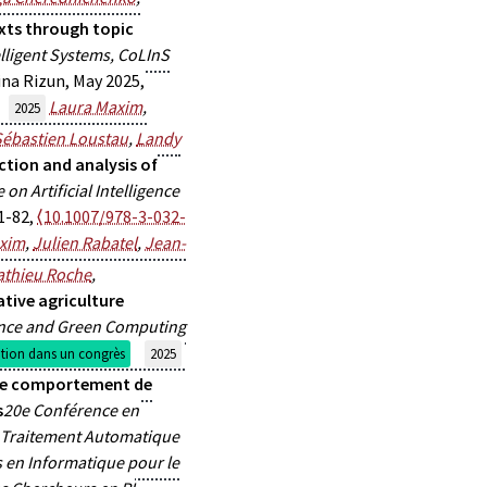
exts through topic
lligent Systems, CoLInS
ina Rizun, May 2025,
Laura Maxim
,
2025
Sébastien Loustau
,
Landy
ction and analysis of
on Artificial Intelligence
71-82,
⟨10.1007/978-3-032-
xim
,
Julien Rabatel
,
Jean-
thieu Roche
,
ative agriculture
igence and Green Computing
ion dans un congrès
2025
r le comportement de
s
20e Conférence en
e Traitement Automatique
 en Informatique pour le