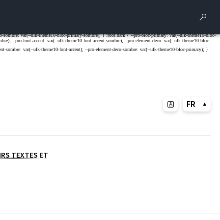
Rech
FR
IRS TEXTES ET