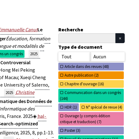
Emmanuelle Canut
Le
Recherche
ger
Éducation, formation
angue et modalités de
Type de document
s un congrès
2025
Tout
Aucun
Controversial
Article dans des revues (
48)
 Hong Mei Peking
Autre publication (
2)
 of Macau; Xueqi Cheng
Chapitre d'ouvrage (
16)
 University of Salerno,
Christine
2025
Communication dans un congrès
(
144)
rmatique des Données de
HDR (
1)
N° spécial de revue (
4)
 Informatique des
ris, France. 2025
hal-
Ouvrage (y compris édition
critique et traduction) (
7)
Search-optimized
Poster (
3)
telligence
, 2025, 8, pp.1-13.
Recueil de communications (
11)