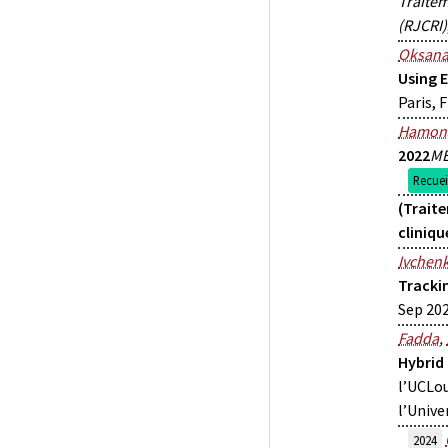
Traite
(RJCRI)
Oksana
Using 
Paris, 
Hamon
2022
M
Recue
(Trait
cliniqu
Ivchen
Tracki
Sep 202
Fadda
,
Hybrid
l’UCLou
l’Unive
2024