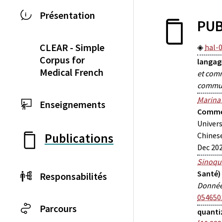
Présentation
PUB
CLEAR - Simple
hal-
Corpus for
langage
Medical French
et comm
commun
Marina
Enseignements
Comme
Univers
Chinese
Publications
Dec 202
Sinoqu
Santé)
Responsabilités
Donnée
054650
Parcours
quanti