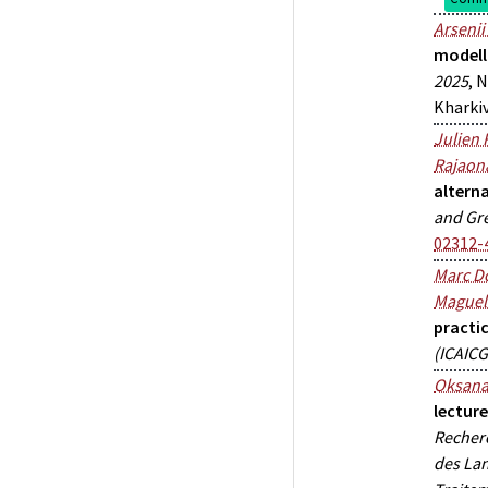
Arsenii
modell
2025
, 
Kharkiv
Julien 
Rajaon
altern
and Gr
02312-
Marc D
Maguel
practi
(ICAICG
Oksana
lecture
Recherc
des Lan