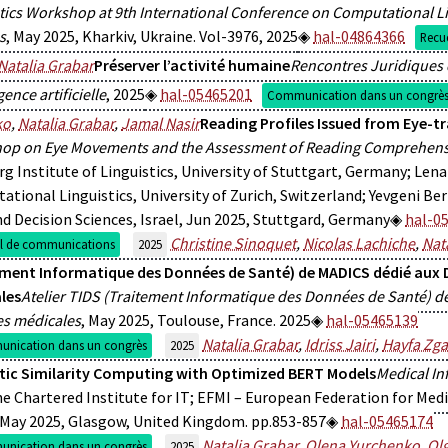
tics Workshop at 9th International Conference on Computational Lin
s
, May 2025, Kharkiv, Ukraine. Vol-3976, 2025
hal-04864366
Recu
Natalia Grabar
Préserver l’activité humaine
Rencontres Juridiques d
igence artificielle
, 2025
hal-05465201
Communication dans un congrè
ko
,
Natalia Grabar
,
Jamal Nasir
Reading Profiles Issued from Eye-t
op on Eye Movements and the Assessment of Reading Comprehen
g Institute of Linguistics, University of Stuttgart, Germany; Le
tional Linguistics, University of Zurich, Switzerland; Yevgeni Be
d Decision Sciences, Israel, Jun 2025, Stuttgard, Germany
hal-0
Christine Sinoquet
,
Nicolas Lachiche
,
Nat
il de communications
2025
ement Informatique des Données de Santé) de MADICS dédié aux
les
Atelier TIDS (Traitement Informatique des Données de Santé) 
s médicales
, May 2025, Toulouse, France. 2025
hal-05465139
Natalia Grabar
,
Idriss Jairi
,
Hayfa Zga
nication dans un congrès
2025
ic Similarity Computing with Optimized BERT Models
Medical In
e Chartered Institute for IT; EFMI – European Federation for Med
 May 2025, Glasgow, United Kingdom. pp.853-857
hal-05465174
Natalia Grabar
,
Olena Yurchenko
,
Ol
nication dans un congrès
2025