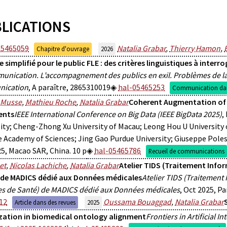
LICATIONS
05465059
Natalia Grabar
,
Thierry Hamon
,
Chapitre d'ouvrage
2026
 simplifié pour le public FLE : des critères linguistiques à interro
unication. L’accompagnement des publics en exil. Problèmes de l
ication
, A paraître, 2865310019
hal-05465253
Communication dan
 Musse
,
Mathieu Roche
,
Natalia Grabar
Coherent Augmentation of 
nts
IEEE International Conference on Big Data (IEEE BigData 2025)
,
ity; Cheng-Zhong Xu University of Macau; Leong Hou U University
 Academy of Sciences; Jing Gao Purdue University; Giuseppe Polese
5, Macao SAR, China. 10 p
hal-05465786
Recueil de communications
et
,
Nicolas Lachiche
,
Natalia Grabar
Atelier TIDS (Traitement Info
 de MADICS dédié aux Données médicales
Atelier TIDS (Traitement
s de Santé) de MADICS dédié aux Données médicales
, Oct 2025, Pa
12
Oussama Bouaggad
,
Natalia Grabar
Article dans des revues
2025
zation in biomedical ontology alignment
Frontiers in Artificial In