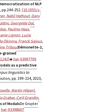
e Democratization of NLP
), pp.244-252.
⟨10.1055/s-
mer
,
Nabil Hathout
,
Dany
attini
,
Georgette Dal
,
abar
,
Pauline Haas
,
anie Lignon
,
Lucie
a Okinina
,
Franck Sajous
,
ine Tribout
Démonette-2,
ne-grained
.1242⟩
hal-03997709
odals as a predictive
us linguistics to
Mouton, pp. 199-224, 2023,
ppelle
,
Martin Hilpert
,
ia Grabar
,
Cyril Grandin
,
s of Modals
De Gruyter
hal-03398607