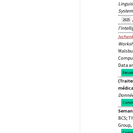
Linguis
System
2025
l'intell
Ivchen
Worksh
Malsbur
Computa
Data an
Recue
(Trait
médica
Donnée
Commu
Semant
BCS; Th
Group,
Commu