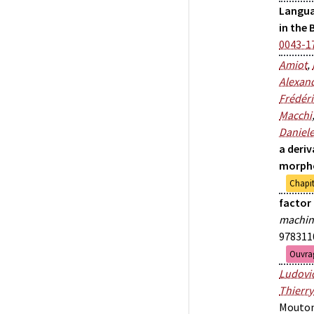
Langua
in the 
0043-1
Amiot
,
Alexan
Frédér
Macchi
Daniel
a deriv
morpho
Chapit
factor 
machin
978311
Ouvrag
Ludovi
Thierr
Mouton,