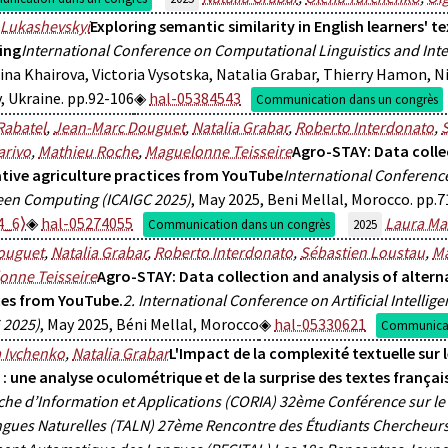
 Lukashevskyi
Exploring semantic similarity in English learners' t
ing
International Conference on Computational Linguistics and Inte
Nina Khairova, Victoria Vysotska, Natalia Grabar, Thierry Hamon, N
, Ukraine. pp.92-106
hal-05384543
Communication dans un congrès
Rabatel
,
Jean-Marc Douguet
,
Natalia Grabar
,
Roberto Interdonato
,
arivo
,
Mathieu Roche
,
Maguelonne Teisseire
Agro-STAY: Data colle
ative agriculture practices from YouTube
International Conference 
een Computing (ICAIGC 2025)
, May 2025, Beni Mellal, Morocco. pp.
4_6⟩
hal-05274055
Laura Ma
Communication dans un congrès
2025
ouguet
,
Natalia Grabar
,
Roberto Interdonato
,
Sébastien Loustau
,
Ma
onne Teisseire
Agro-STAY: Data collection and analysis of altern
ces from YouTube.
2. International Conference on Artificial Intell
 2025)
, May 2025, Béni Mellal, Morocco
hal-05330621
Communicat
 Ivchenko
,
Natalia Grabar
L'Impact de la complexité textuelle su
 : une analyse oculométrique et de la surprise des textes françai
he d’Information et Applications (CORIA) 32ème Conférence sur l
gues Naturelles (TALN) 27ème Rencontre des Étudiants Chercheurs