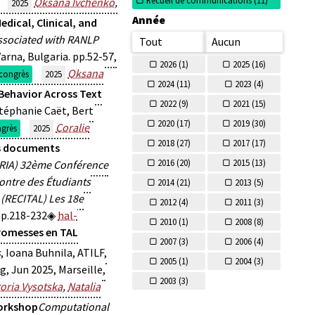
Oksana Ivchenko
,
2025
Année
dical, Clinical, and
ssociated with RANLP
Tout
Aucun
arna, Bulgaria. pp.52-57,
2026 (
1)
2025 (
16)
Oksana
congrès
2025
2024 (
11)
2023 (
4)
 Behavior Across Text
2022 (
9)
2021 (
15)
 Stéphanie Caët, Bert
2020 (
17)
2019 (
30)
Coralie
grès
2025
2018 (
27)
2017 (
17)
es documents
2016 (
20)
2015 (
13)
ORIA) 32ème Conférence
ontre des Étudiants
2014 (
21)
2013 (
5)
(RECITAL) Les 18e
2012 (
4)
2011 (
3)
 pp.218-232
hal-
2010 (
1)
2008 (
8)
romesses en TAL
2007 (
3)
2006 (
4)
s
, Ioana Buhnila, ATILF,
2005 (
1)
2004 (
3)
, Jun 2025, Marseille,
2003 (
3)
toria Vysotska
,
Natalia
workshop
Computational