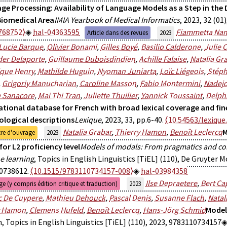
ge Processing: Availability of Language Models as a Step in th
Biomedical Area
IMIA Yearbook of Medical Informatics
, 2023, 32 (01
768752⟩
hal-04363595
Fiammetta Na
Article dans des revues
2023
Lucie Barque
,
Olivier Bonami
,
Gilles Boyé
,
Basilio Calderone
,
Julie C
der Delaporte
,
Guillaume Duboisdindien
,
Achille Falaise
,
Natalia Gr
ique Henry
,
Mathilde Huguin
,
Nyoman Juniarta
,
Loïc Liégeois
,
Stéph
,
Grigoriy Manucharian
,
Caroline Masson
,
Fabio Montermini
,
Nadejd
e Sanacore
,
Mai Thi Tran
,
Juliette Thuilier
,
Yannick Toussaint
,
Delph
ational database for French with broad lexical coverage and fi
logical descriptions
Lexique
, 2023, 33, pp.6-40.
⟨10.54563/lexique
Natalia Grabar
,
Thierry Hamon
,
Benoît Leclercq
M
re d'ouvrage
2023
for L2 proficiency level
Models of modals: From pragmatics and corp
e learning
, Topics in English Linguistics [TiEL] (110), De Gruyter 
0738612.
⟨10.1515/9783110734157-008⟩
hal-03984358
Ilse Depraetere
,
Bert Ca
e (y compris édition critique et traduction)
2023
c De Cuypere
,
Mathieu Dehouck
,
Pascal Denis
,
Susanne Flach
,
Natal
y Hamon
,
Clemens Hufeld
,
Benoît Leclercq
,
Hans-Jörg Schmid
Model
 Topics in English Linguistics [TiEL] (110), 2023, 9783110734157