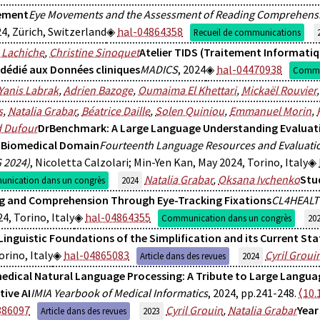
ement
Eye Movements and the Assessment of Reading Comprehens
4, Zürich, Switzerland
hal-04864358
Recueil de communications
 Lachiche
,
Christine Sinoquet
Atelier TIDS (Traitement Informati
 dédié aux Données cliniques
MADICS
, 2024
hal-04470938
Commun
Yanis Labrak
,
Adrien Bazoge
,
Oumaima El Khettari
,
Mickaël Rouvier
s
,
Natalia Grabar
,
Béatrice Daille
,
Solen Quiniou
,
Emmanuel Morin
,
d Dufour
DrBenchmark: A Large Language Understanding Evaluat
 Biomedical Domain
Fourteenth Language Resources and Evaluati
 2024)
, Nicoletta Calzolari; Min-Yen Kan, May 2024, Torino, Italy
Natalia Grabar
,
Oksana Ivchenko
Stu
nication dans un congrès
2024
g and Comprehension Through Eye-Tracking Fixations
CL4HEALT
4, Torino, Italy
hal-04864355
Communication dans un congrès
20
Linguistic Foundations of the Simplification and its Current Sta
orino, Italy
hal-04865083
Cyril Groui
Article dans des revues
2024
medical Natural Language Processing: A Tribute to Large Langu
tive AI
IMIA Yearbook of Medical Informatics
, 2024, pp.241-248.
⟨10.
386097
Cyril Grouin
,
Natalia Grabar
Year
Article dans des revues
2023