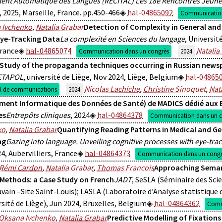
ment Automatique des Langues (RECITAL) Les 18e Rencontres Jeune
, 2025, Marseille, France. pp.450-466
hal-04865092
Communication
 Ivchenko
,
Natalia Grabar
Detection of Complexity in General and
Eye-Tracking Data
La complexité en Sciences du langage
, Universit
France
hal-04865074
Natalia
Communication dans un congrès
2024
Study of the propaganda techniques occurring in Russian newspa
ETAPOL
, université de Liège, Nov 2024, Liège, Belgium
hal-04865
Nicolas Lachiche
,
Christine Sinoquet
,
Nat
il de communications
2024
ement Informatique des Données de Santé) de MADICS dédié aux 
es
Entrepôts cliniques
, 2024
hal-04864378
Communication dans un c
ko
,
Natalia Grabar
Quantifying Reading Patterns in Medical and Ge
ng
Gazing into language. Unveiling cognitive processes with eye-tra
4, Aubervilliers, France
hal-04864373
Communication dans un congr
Rémi Cardon
,
Natalia Grabar
,
Thomas Francois
Approaching Semant
 Methods: a Case Study on French
JADT
, SeSLA (Séminaire des Sci
vain –Site Saint-Louis); LASLA (Laboratoire d’Analyse statistique
rsité de Liège), Jun 2024, Bruxelles, Belgium
hal-04864362
Comm
Oksana Ivchenko
,
Natalia Grabar
Predictive Modelling of Fixation