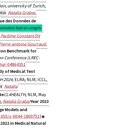
ion
, university of Zurich,
Natalia Grabar
,
2024
que des Données de
ication dans un congrès
,
Pacôme Constant Dit
Pierre‐antoine Gourraud
,
ion Benchmark for
on Conference (LREC-
hal-04864351
dy of Medical Text
H 2024
, ELRA; NLM; ICCL,
Natalia
24
te
CL4HEALTH
, NLM, May
n
,
Natalia Grabar
Year 2023
age Models and
1055/s-0044-1800751⟩
 2022 in Medical Natural