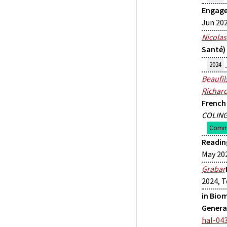
Engag
Jun 202
Nicolas
Santé)
2024
Beaufil
Richar
French
COLING
Commu
Readin
May 202
Grabar
2024, T
in Bio
Genera
hal-04