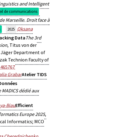
guistics and Intelligent
eil de communications
e Marseille. Droit face à
Oksana
s
2025
racking Data
The 3rd
sion
, Titus von der
na Jäger Department of
rzak Technion Faculty of
5465767
alia Grabar
Atelier TIDS
 Données
de MADICS dédié aux
ya-Biau
Efficient
formatics Europe 2025
,
ical Informatics; MCO
ga Cherednichenko
,