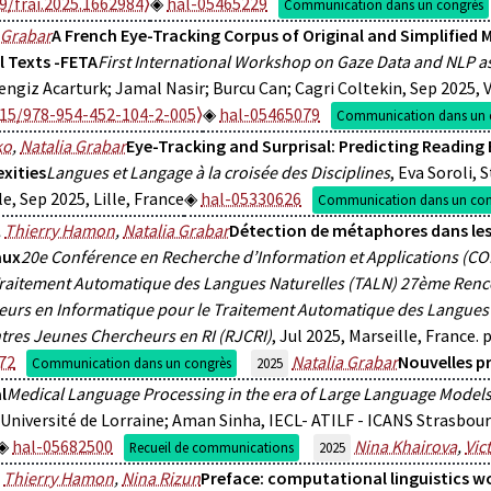
9/frai.2025.1662984⟩
hal-05465229
Communication dans un congrès
 Grabar
A French Eye-Tracking Corpus of Original and Simplified Me
l Texts -FETA
First International Workshop on Gaze Data and NLP a
Cengiz Acarturk; Jamal Nasir; Burcu Can; Cagri Coltekin, Sep 2025, V
615/978-954-452-104-2-005⟩
hal-05465079
Communication dans un 
ko
,
Natalia Grabar
Eye-Tracking and Surprisal: Predicting Reading
xities
Langues et Langage à la croisée des Disciplines
, Eva Soroli,
e, Sep 2025, Lille, France
hal-05330626
Communication dans un con
,
Thierry Hamon
,
Natalia Grabar
Détection de métaphores dans l
aux
20e Conférence en Recherche d’Information et Applications (C
Traitement Automatique des Langues Naturelles (TALN) 27ème Renc
urs en Informatique pour le Traitement Automatique des Langues 
res Jeunes Chercheurs en RI (RJCRI)
, Jul 2025, Marseille, France.
72
Natalia Grabar
Nouvelles p
Communication dans un congrès
2025
l
Medical Language Processing in the era of Large Language Model
Université de Lorraine; Aman Sinha, IECL- ATILF - ICANS Strasbourg
hal-05682500
Nina Khairova
,
Vic
Recueil de communications
2025
,
Thierry Hamon
,
Nina Rizun
Preface: computational linguistics 