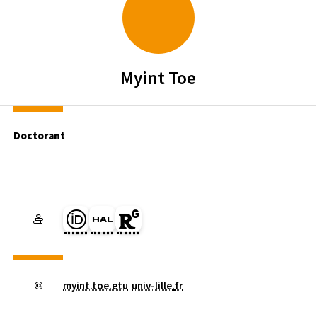
Myint
Toe
Doctorant
Page Orcid du membre (Ouverture dans une nouvelle fenêtre)
HAL myint_toe (Ouverture dans une nouvelle fenêtre)
Page Researchgate du membre (Ouverture dans une
myint.toe.etu
univ-lille
.
fr