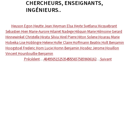
CHERCHEURS, ENSEIGNANTS,
INGÉNIEURS..
Heuson Egon
Heutte Jean
Heyman Elsa
Heyte Svetlana
Hicquebrant
Sebastien
Hien Marie-Aurore
Hilairet Nadege
Hiliquin Marie
Hilmoine Gerard
Hinnewinkel Christelle
Hirata Silvia
Hirel Pierre
Hiton Solene
Hoarau Marie
Hobeika Lise
Hoblingre Helene
Hofer Claire
Hoffmann Beatrix
Holt Benjamin
Hoogstoel Frederic
Horn Lucie
Hornn Benjamin
Hosdez Jerome
Houillon
Vincent
Hourdouillie Benjamin
Précédent
…
48
49
50
51
52
53
54
55
56
57
58
59
60
61
62
…
Suivant