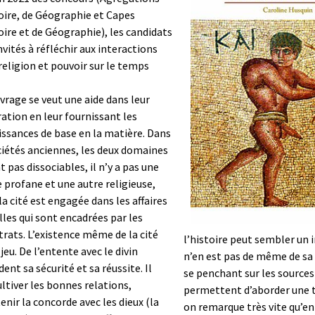
oire, de Géographie et Capes
oire et de Géographie), les candidats
nvités à réfléchir aux interactions
religion et pouvoir sur le temps
vrage se veut une aide dans leur
ation en leur fournissant les
ssances de base en la matière. Dans
ciétés anciennes, les deux domaines
t pas dissociables, il n’y a pas une
 profane et une autre religieuse,
la cité est engagée dans les affaires
lles qui sont encadrées par les
rats. L’existence même de la cité
l’histoire peut sembler un i
 jeu. De l’entente avec le divin
n’en est pas de même de sa
ent sa sécurité et sa réussite. Il
se penchant sur les sources
ultiver les bonnes relations,
permettent d’aborder une t
enir la concorde avec les dieux (la
on remarque très vite qu’en