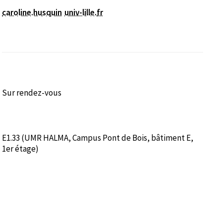
caroline.husquin
univ-lille
.
fr
Sur rendez-vous
E1.33 (UMR HALMA, Campus Pont de Bois, bâtiment E,
1er étage)
tre)