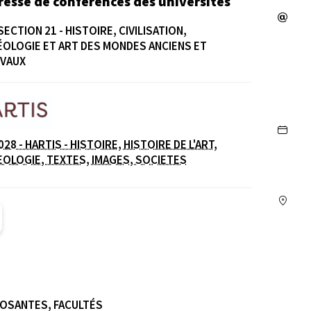
resse de conférences des universités
SECTION 21 - HISTOIRE, CIVILISATION,
OLOGIE ET ART DES MONDES ANCIENS ET
ÉVAUX
e
28 - HARTIS - HISTOIRE, HISTOIRE DE L'ART,
OLOGIE, TEXTES, IMAGES, SOCIETES
L caroline-husquin (Ouverture dans une nouvelle fenê
OSANTES, FACULTÉS