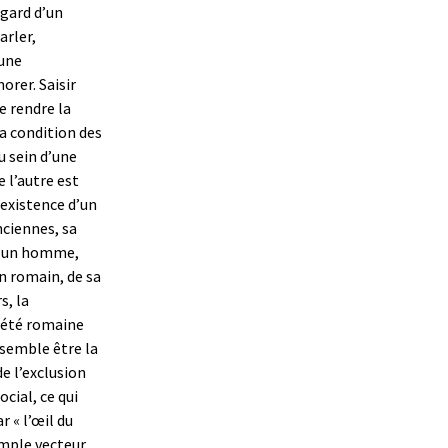
egard d’un
arler,
 une
norer. Saisir
e rendre la
a condition des
u sein d’une
 l’autre est
’existence d’un
nciennes, sa
t un homme,
 romain, de sa
s, la
iété romaine
 semble être la
de l’exclusion
ocial, ce qui
r « l’œil du
imple vecteur