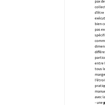
pax de
collec
d’être
exécut
bien c
pas ex
spécif
commu
dimens
différ
partic
entre l
tous l
marges
l’étro
pratiq
manuel
avec l
- une