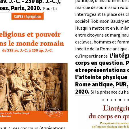
av. J.-C. - 250 ap. J.-C.),
politique, d’instrument de
ses, Paris, 2020.
marque de soumission volon
Pour la
interrogeant la place des c
société Robinson Baudry et
Husquin mettent en lumièr
entre citoyens et marginau
esclaves, hommes et femme
inédite de la Rome antique 
L'intég
qu’impertinente.
corps en question. 
et représentations 
l'atteinte physique 
Rome antique, PUR,
2020.
Si la présence du h
n 2021 des concours (Agrégations