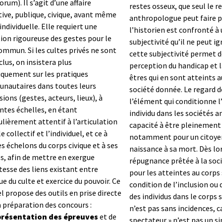
orum). Il s’agit d’une affaire
restes osseux, que seul le r
tive, publique, civique, avant même
anthropologue peut faire p
 individuelle. Elle requiert une
l’historien est confronté à
ion rigoureuse des gestes pour le
subjectivité qu’il ne peut ig
ommun. Si les cultes privés ne sont
cette subjectivité permet d
clus, on insistera plus
perception du handicap et l
iquement sur les pratiques
êtres qui en sont atteints a
nautaires dans toutes leurs
société donnée. Le regard de
ions (gestes, acteurs, lieux), à
l’élément qui conditionne l
entes échelles, en étant
individu dans les sociétés a
ulièrement attentif à l’articulation
capacité à être pleinemen
e collectif et l’individuel, et ce à
notamment pour un citoyen
es échelons du corps civique et à ses
naissance à sa mort. Dès lor
, afin de mettre en exergue
répugnance prêtée à la soc
itesse des liens existant entre
pour les atteintes au corps
ue du culte et exercice du pouvoir.
Ce
condition de l’inclusion ou 
 propose des outils en prise directe
des individus dans le corps s
a préparation des concours :
n’est pas sans incidences, ca
présentation des épreuves
et de
spectateur » n’est pas un s