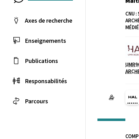
Maît
CNU :
Axes de recherche
ARCHÉ
MÉDI
Enseignements
Laboratoire / équip
Publications
UMR90
ARCHE
Responsabilités
HA
Parcours
COMP