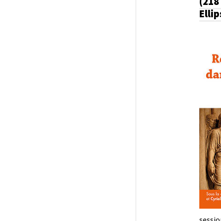
(218 
Ellip
sessio