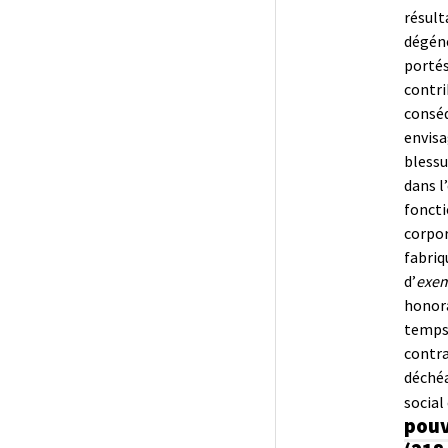
résult
dégéné
portés
contri
consé
envisa
blessu
dans l
foncti
corpor
fabriq
d’
exe
honora
temps 
contra
déchéa
social 
pouv