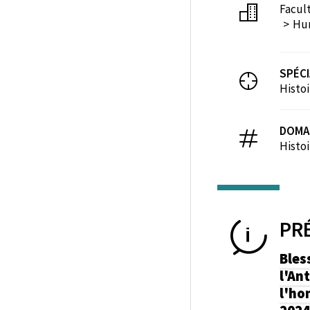
Facul
Hum
SPÉCI
Histo
DOMA
Histoi
PR
Bles
l'An
l'ho