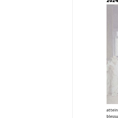
2024
attein
blessu