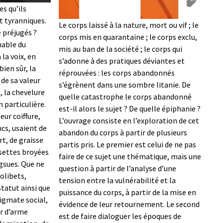
es qu’ils
t tyranniques.
Le corps laissé à la nature, mort ou vif ; le
 préjugés ?
corps mis en quarantaine ; le corps exclu,
nable du
mis au ban de la société ; le corps qui
 la voix, en
s’adonne à des pratiques déviantes et
bien sûr, la
réprouvées : les corps abandonnés
 de sa valeur
s’égrènent dans une sombre litanie. De
 la chevelure
quelle catastrophe le corps abandonné
n particulière.
est-il alors le sujet ? De quelle épiphanie ?
ur coiffure,
L’ouvrage consiste en l’exploration de cet
ncs, usaient de
abandon du corps à partir de plusieurs
rt, de graisse
partis pris. Le premier est celui de ne pas
settes broyées
faire de ce sujet une thématique, mais une
gsues. Que ne
question à partir de l’analyse d’une
olibets,
tension entre la vulnérabilité et la
tatut ainsi que
puissance du corps, à partir de la mise en
tigmate social,
évidence de leur retournement. Le second
ur d’arme
est de faire dialoguer les époques de