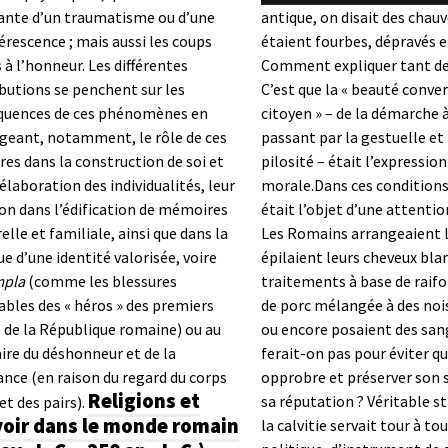
ante d’un traumatisme ou d’une
antique, on disait des chauv
rescence ; mais aussi les coups
étaient fourbes, dépravés e
 à l’honneur. Les différentes
Comment expliquer tant de
butions se penchent sur les
C’est que la « beauté conve
quences de ces phénomènes en
citoyen » – de la démarche à
geant, notamment, le rôle de ces
passant par la gestuelle et 
res dans la construction de soi et
pilosité – était l’expression
’élaboration des individualités, leur
morale.Dans ces conditions,
on dans l’édification de mémoires
était l’objet d’une attentio
elle et familiale, ainsi que dans la
Les Romains arrangeaient le
ue d’une identité valorisée, voire
épilaient leurs cheveux bla
mpla
(comme les blessures
traitements à base de raifo
bles des « héros » des premiers
de porc mélangée à des noi
de la République romaine) ou au
ou encore posaient des san
ire du déshonneur et de la
ferait-on pas pour éviter qu
nce (en raison du regard du corps
opprobre et préserver son s
Religions et
sa réputation ? Véritable s
et des pairs).
oir dans le monde romain
la calvitie servait tour à to