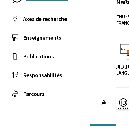
Maît
CNU :
Axes de recherche
FRAN
Enseignements
Publications
Laboratoire / équip
ULR 1
LANG
Responsabilités
Parcours
Pa