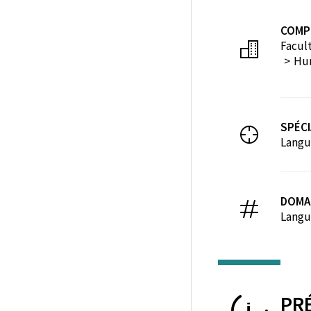
COMP
Facul
Hum
SPÉCI
Langu
DOMA
Langue
PR