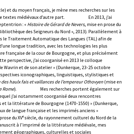
cle) et du moyen français, je mène mes
recherches sur les
 de textes médiévaux d’autre part.
En 2013, j’ai
Septentrion
:
«
Histoire de Gérard de Nevers
, mise en prose du
 Bibliothèque des Seigneurs du Nord », 2013).
P
arallèlement à
ns
le
Traitement Automatique des Langues (TAL) afin de
d’une longue tradition, avec les technologies les plus
ure française de la cour de Bourgogne, et
plus précisément
ette perspective,
j’ai
coorganisé en 2013 le colloque
 de Wavrin et de son atelier » (Dunkerque, 23-25 octobre
rspectives iconographiques, linguistiques, stylistiques et
e des haulx fais et vaillances de l’empereur Othovyen
(mise en
de Rome
)
.
Mes recherches portent également sur
 lequel j’ai notamment coorganisé deux rencontres
is et la littérature de Bourgogne (1470-1550) » (Dunkerque,
aux de langue française et les imprimés anciens »
e
 prose du XV
siècle, du rayonnement culturel du Nord de la
nuscrit à l’imprimé de la littérature médiévale, mes
lement géographiques, culturelles et sociales