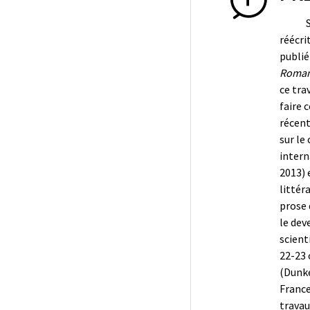
réécri
publi
Roman 
ce tra
faire 
récent
sur le
intern
2013) 
littéra
prose 
le dev
scient
22-23 
(Dunke
France
travau