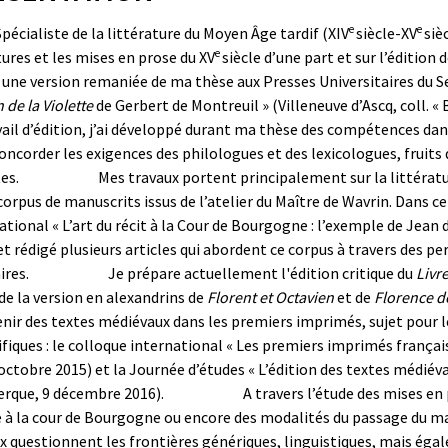
e
e
Spécialiste de la littérature du Moyen Âge tardif (XIV
siècle-XV
siè
e
tures et les mises en prose du XV
siècle d’une part et sur l’édition
é
une version remaniée de ma thèse aux
Presses Universitaires du 
de la Violette
de Gerbert de Montreuil » (Villeneuve d’Ascq,
coll. «
vail d’édition, j’ai développé durant ma thèse des compétences da
concorder les exigences des philologues et des lexicologues, fruits 
es.
Mes travaux portent principalement sur
la littérat
 corpus de manuscrits issus de l’atelier du Maître de Wavrin. Dans c
ational
« L’art du récit à la Cour de Bourgogne : l’exemple de Jean
et rédigé plusieurs articles qui abordent ce corpus à travers des pe
ires.
Je prépare actuellement l'édition critique du
Livr
de la version en alexandrins de
Florent et Octavien
et de
Florence 
enir des textes médiévaux dans les premiers imprimés, sujet pour
ifiques : le colloque international « Les premiers imprimés frança
octobre 2015) et la Journée d’études « L’édition des textes médiév
rque, 9 décembre 2016).
A travers l’étude des mises en
 à la cour de Bourgogne ou encore des modalités du passage du ma
x questionnent les frontières génériques, linguistiques, mais éga