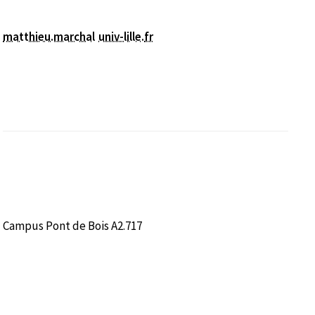
matthieu.marchal
univ-lille
.
fr
Campus Pont de Bois A2.717
nêtre)
le fenêtre)