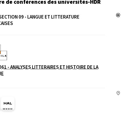
re de conférences des universités-HDR
SECTION 09 - LANGUE ET LITTERATURE
CAISES
e
061 - ANALYSES LITTERAIRES ET HISTOIRE DE LA
UE
ge Orcid du membre (Ouverture dans une nouvelle fe
HAL matthieu-marchal (Ouverture dans une nouvel