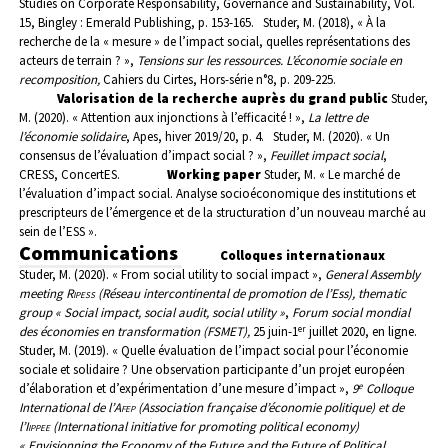
Studies on Corporate Responsability, Governance and Sustainability, Vol.
15, Bingley : Emerald Publishing, p. 153-165.
Studer, M. (2018), « À la
recherche de la « mesure » de l’impact social, quelles représentations des
acteurs de terrain ? »,
Tensions sur les ressources. L’économie sociale en
recomposition,
Cahiers du Cirtes, Hors-série n°8, p. 209-225.
Valorisation de la recherche auprès du grand public
Studer,
M. (2020). « Attention aux injonctions à l’efficacité ! »,
La lettre de
l’économie solidaire
, Apes, hiver 2019/20, p. 4.
Studer, M. (2020). « Un
consensus de l’évaluation d’impact social ? »,
Feuillet impact social
,
CRESS, ConcertES.
Working paper
Studer, M. « Le marché de
l’évaluation d’impact social. Analyse socioéconomique des institutions et
prescripteurs de l’émergence et de la structuration d’un nouveau marché au
sein de l’ESS ».
Communications
Colloques internationaux
Studer, M. (2020). « From social utility to social impact »,
General Assembly
meeting
Ripess (
Réseau intercontinental de promotion de l’Ess
)
, thematic
group « Social impact, social audit, social utility »
,
Forum social mondial
er
des économies en transformation (FSMET),
25 juin-1
juillet 2020, en ligne.
Studer, M. (2019). « Quelle évaluation de l’impact social pour l’économie
sociale et solidaire ? Une observation participante d’un projet européen
e
d’élaboration et d’expérimentation d’une mesure d’impact »,
9
Colloque
International de l’
Afep
(Association française d’économie politique) et de
l’
Iippee
(International initiative for promoting political economy)
« Envisionning the Economy of the Future and the Future of Political