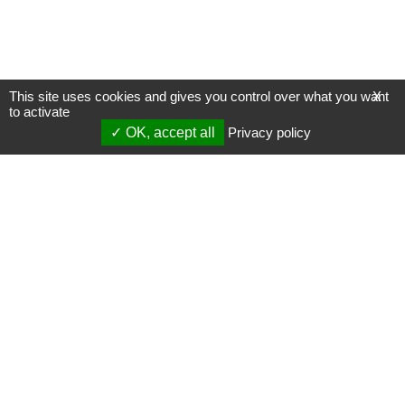
This site uses cookies and gives you control over what you want
X
to activate
OK, accept all
Privacy policy
Mentions légales
Gestion des cookies
Membres
S'inscrire à une formation
Support et vidéos