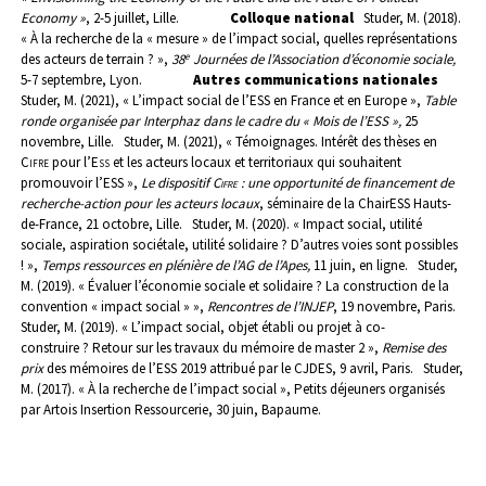
Economy »
, 2-5 juillet, Lille.
Colloque national
Studer, M. (2018).
« À la recherche de la « mesure » de l’impact social, quelles représentations
e
des acteurs de terrain ? »,
38
Journées de l’Association d’économie sociale,
5-7 septembre, Lyon.
Autres communications nationales
Studer, M. (2021), « L’impact social de l’ESS en France et en Europe »,
Table
ronde organisée par Interphaz dans le cadre du « Mois de l’ESS »,
25
novembre, Lille.
Studer, M. (2021), « Témoignages. Intérêt des thèses en
Cifre
pour l’
Ess
et les acteurs locaux et territoriaux qui souhaitent
promouvoir l’ESS »,
Le dispositif
Cifre
: une opportunité de financement de
recherche-action pour les acteurs locaux
, séminaire de la ChairESS Hauts-
de-France, 21 octobre, Lille.
Studer, M. (2020). « Impact social, utilité
sociale, aspiration sociétale, utilité solidaire ? D’autres voies sont possibles
! »,
Temps ressources en plénière de l’AG de l’Apes,
11 juin, en ligne.
Studer,
M. (2019). « Évaluer l’économie sociale et solidaire ? La construction de la
convention « impact social » »,
Rencontres de l’INJEP
, 19 novembre, Paris.
Studer, M. (2019). « L’impact social, objet établi ou projet à co-
construire ? Retour sur les travaux du mémoire de master 2 »,
Remise des
prix
des mémoires de l’ESS 2019 attribué par le CJDES,
9 avril, Paris.
Studer,
M. (2017). « À la recherche de l’impact social », Petits déjeuners organisés
par Artois Insertion Ressourcerie, 30 juin, Bapaume.