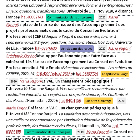
international Eduquer à l’esprit d’entreprendre, former à l’entrepreneuriat ?
Enjeux, questions, transformations
, Université de Lille, Nov 2020, A distance,
France
hal-03892743
Maria
Communication dans un congrès
2020
Pagoni
La place de la prise de risque dans l'accompagnement des
projets professionnels dans le cadre du Conseil en Evolution
Professionnel (CEP)
Eduquer à l'esprit d'entreprendre, former à
l'entrepreneuriat? Enjeux, questions, transformations
, Nov 2020, Université
de Lille, France
hal-02946630
Maria Pagoni
,
Article dans des revues
2020
Stéphanie Fischer
Développer l’autonomie pour faire face aux
vulnérabilités ? Le cas de l’accompagnement au Conseil en Evolution
Professionnelle à Pôle Emploi
Education et socialisation - Les cahiers du
CERFEE
, 2020, 57,
⟨10.4000/edso.12368⟩
hal-03892724
Chapitre d'ouvrage
Maria Pagoni
La VAE, un changement pédagogique à
2020
l'Université ?
Corinne Baujard.
Vers une meilleure reconnaissance par
l'institution éducative de l'expérience des professionnels, des étudiants et
des élèves
, L'Harmattan, 2020
hal-04351256
Chapitre d'ouvrage
2020
Maria Pagoni
Préface: La V.A.E., un changement pédagogique à
l’Université?
Corinne Baujard.
La validation des acquis buissonniers, vers
une meilleure reconnaissance par l’institution éducative de l’expérience des
professionnels, des étudiants et des élèves
, L'Harmattan, 2020
hal-
03893155
Maria Pagoni
Le Conseil en
Communication dans un congrès
2019
Evolution Professionnelle : quels changements du travail