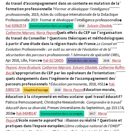
du travail d’accompagnement dans un contexte en mutation de la
formation professionnelle ?
Former et développer l’intelligence
professionnelle
, 2019, Actes du colloque Internationale de la Didactique
Professionnelle 2019 : Former et développer l’intelligence professionnelle
hal-02062574
Sylvain Obajtek
,
Communication dans un congrès
2018
Catherine Négroni
,
Maria Pagoni
Quels effets du CEP sur l'organisation
du travail du Conseiller ? Questions théoriques et méthodologiques
à partir d'une étude dans la région Hauts-de-France.
Le Conseil en
Evolution Professionnelle : un outil au service de l'évolution et de la
sécurisation des parcours professionnels ?-Séminaire de spécialité CIREL
,
Apr 2018, Lille, France
hal-01726055
Maria
Article dans des revues
2018
Pagoni
,
Anne Brabant
,
Catherine Négroni
,
Sylvain Obajtek
,
Catherine Ruffin-
Beck
L’appropriation du CEP par les opérateurs de l’orientation :
quels changements dans l’ingénierie de l’accompagnement des
parcours professionnels ?
Éducation permanente
, 2018, HS11
hal-
03892726
Maria Pagoni
Education morale,
Chapitre d'ouvrage
2018
éducation à la citoyenneté en milieu scolaire: quel travail éducatif?
Patricia Remoussenard; Christophe Niewiadomski.
Comprendre le travail
éducatif dans sa diversité
, Presses Universitaires du Septentrion, pp.153-174,
2018
hal-04349147
Maria
Communication dans un congrès
2017
Pagoni
L’école ouverte aujourd’hui : illusion ou réalité ? Questions et
pratiques dans l’espace européen
11ème colloque national de l’OMEP