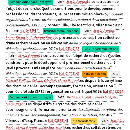
Maria Pagoni
La construction de
Communication dans un congrès
2017
l'objet de recherche: Quelles conditions pour le développement
professionnel du chercheur? Quel processus mis en place?
Symposium
organisé dans le cadre du 4ème colloque international de la didactique
professionnelle
, Jun 2017, Polytech'Lille, Cité scientifique, Villeneuve d'Ascq,
France
hal-04349141
Maria Pagoni
,
Recueil de communications
2017
Ioana Boancă
,
Catherine Boyer
Le processus de conception collective
d’une recherche-action en éducation.
4ème colloque international de la
didactique professionnelle
, 2017
hal-04349138
Recueil de communications
Maria Pagoni
La construction de l’objet de recherche : Quelles
2017
conditions pour le développement professionnel du chercheur ?
Quels processus mis en place ?
4ème colloque international de la
didactique professionnelle
, 2017
hal-01728145
Autre publication
2017
Michaël Bailleul
,
Sylvain Obajtek
,
Maria Pagoni
Les dispositifs au rythme
des chemins de vie : accompagnement, formation, orientation.
Journée d'étude CIREL (organisation scientifique)
2017
hal-01513272
Michaël Bailleul
,
Sylvain Obajtek
,
Communication dans un congrès
2017
Maria Pagoni
Les dispositifs au rythme des chemins de vie :
accompagnement, formation, orientation
Les dispositifs au rythme des
chemins de vie : accompagnement, formation, orientation
, Mar 2017,
Villeneuve d'Ascq, France
hal-03893141
Matthias
N° spécial de revue
2017
Pepin
,
Maria Pagoni
,
Joëlle Morrissette
Les recherches collaboratives en