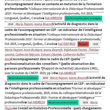
d’accompagnement dans un contexte en mutation de la formation
professionnelle ?
Colloque Internationale de la Didactique Professionnelle
2019 : Former et développer l’intelligence professionnelle
, Oct 2019,
Longueuil, Québec, Canada
hal-03893156
Communication dans un congrès
Maria Pagoni
,
Ioana Boancă
L’activité de diagnostic dans le
2019
cadre de l’accompagnement en CEP : un indicateur de l’intelligence
professionnelle en situation ?
Colloque Internationale de la Didactique
Professionnelle 2019 : Former et développer l’intelligence professionnelle
,
Oct 2019, Longueuil, Québec, Canada
hal-02074922
Rapport
2019
Maria Pagoni
,
Anne Brabant
,
Ioana Boancă
,
Stéphanie Fischer
,
Thérèse
Levené
,
Catherine Négroni
,
Sylvain Obajtek
,
Catherine Ruffin-
Beck
L’accompagnement dans le cadre du CEP. Quelle
professionnalisation des conseillers ? Quelle sécurisation des
parcours professionnels ?
[Rapport de recherche] Laboratoire CIREL,
avec le soutien du CNEFP. 2019, pp.149
hal-04349135
Maria Pagoni
,
Ioana Boancă
L’activité de
Recueil de communications
2019
diagnostic dans le cadre de l’accompagnement en CEP : un indicateur
de l’intelligence professionnelle en situation ?
Former et développer
l’intelligence professionnelle
, 2019, Actes du colloque Internationale de la
Didactique Professionnelle 2019 : Former et développer l’intelligence
professionnelle
hal-04349133
Maria
Recueil de communications
2019
Pagoni
Le Conseil en Evolution Professionnelle : quels changements