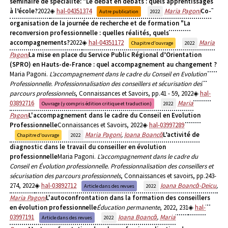
séminaire de spécialité: "Le débat en débats : quels apprentissages
à l’école?
2022
hal-04351374
Maria Pagoni
Co-
Autre publication
2022
organisation de la journée de recherche et de formation "La
reconversion professionnelle : quelles réalités, quels
accompagnements?
2022
hal-04351172
Maria
Chapitre d'ouvrage
2022
Pagoni
La mise en place du Service Public Régional d’Orientation
(SPRO) en Hauts-de-France : quel accompagnement au changement ?
Maria Pagoni.
L’accompagnement dans le cadre du Conseil en Evolution
Professionnelle. Professionnalisation des conseillers et sécurisation des
parcours professionnels
, Connaissances et Savoirs, pp.41 - 59, 2022
hal-
03892716
Maria
Ouvrage (y compris édition critique et traduction)
2022
Pagoni
L'accompagnement dans le cadre du Conseil en Evolution
Professionnelle
Connaissances et Savoirs, 2022
hal-03997289
Maria Pagoni
,
Ioana Boancă
L’activité de
Chapitre d'ouvrage
2022
diagnostic dans le travail du conseiller en évolution
professionnelle
Maria Pagoni.
L’accompagnement dans le cadre du
Conseil en Évolution professionnelle. Professionnalisation des conseillers et
sécurisation des parcours professionnels
, Connaissances et savoirs, pp.243-
274, 2022
hal-03892712
Ioana Boancă-Deicu
,
Article dans des revues
2022
Maria Pagoni
L'autoconfrontation dans la formation des conseillers
en évolution professionnelle
Éducation permanente
, 2022, 231
hal-
03997191
Ioana Boancă
,
Maria
Article dans des revues
2022