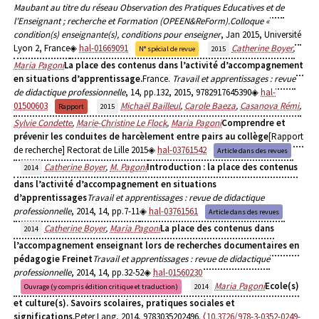
Maubant au titre du réseau Observation des Pratiques Educatives et de
l’Enseignant ; recherche et Formation (OPEEN&ReForm).Colloque «
condition(s) enseignante(s), conditions pour enseigner
, Jan 2015, Université
Lyon 2, France
hal-01669091
Catherine Boyer
,
N° spécial de revue
2015
Maria Pagoni
La place des contenus dans l’activité d’accompagnement
en situations d’apprentissage.
France.
Travail et apprentissages : revue
de didactique professionnelle
, 14, pp.132, 2015, 9782917645390
hal-
01500603
Michaël Bailleul
,
Carole Baeza
,
Casanova Rémi
,
Rapport
2015
Sylvie Condette
,
Marie-Christine Le Flock
,
Maria Pagoni
Comprendre et
prévenir les conduites de harcèlement entre pairs au collège
[Rapport
de recherche] Rectorat de Lille 2015
hal-03761542
Article dans des revues
Catherine Boyer
,
M. Pagoni
Introduction : la place des contenus
2014
dans l’activité d’accompagnement en situations
d’apprentissages
Travail et apprentissages : revue de didactique
professionnelle
, 2014, 14, pp.7-11
hal-03761561
Article dans des revues
Catherine Boyer
,
Maria Pagoni
La place des contenus dans
2014
l’accompagnement enseignant lors de recherches documentaires en
pédagogie Freinet
Travail et apprentissages : revue de didactique
professionnelle
, 2014, 14, pp.32-52
hal-01560230
Maria Pagoni
Ecole(s)
Ouvrage (y compris édition critique et traduction)
2014
et culture(s). Savoirs scolaires, pratiques sociales et
significations.
Peter Lang, 2014, 9783035202496.
⟨10.3726/978-3-0352-0249-