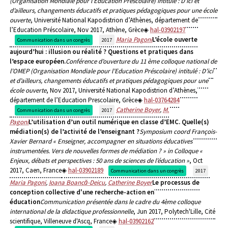
(Organisation Mondiale pour l’Education Préscolaire) intitulé : D’ici et
d’ailleurs, changements éducatifs et pratiques pédagogiques pour une école
ouverte
, Université National Kapodistrion d’Athènes, département de
l’Education Préscolaire, Nov 2017, Athène, Grèce
hal-03902197
Maria Pagoni
L’école ouverte
Communication dans un congrès
2017
aujourd’hui : illusion ou réalité ? Questions et pratiques dans
l’espace européen.
Conférence d’ouverture du 11 ème colloque national de
l’OMEP (Organisation Mondiale pour l’Education Préscolaire) intitulé : D’ici
et d’ailleurs, changements éducatifs et pratiques pédagogiques pour une
école ouverte
, Nov 2017, Université National Kapodistrion d’Athènes,
département de l’Education Prescolaire, Grèce
hal-03764284
Catherine Boyer
,
M.
Communication dans un congrès
2017
Pagoni
L’utilisation d’un outil numérique en classe d’EMC. Quelle(s)
médiation(s) de l’activité de l’enseignant ?
Symposium coord François-
Xavier Bernard « Enseigner, accompagner en situations éducatives
instrumentées. Vers de nouvelles formes de médiation ? » in Colloque «
Enjeux, débats et perspectives : 50 ans de sciences de l’éducation »
, Oct
2017, Caen, France
hal-03902189
Communication dans un congrès
2017
Maria Pagoni
,
Ioana Boancă-Deicu
,
Catherine Boyer
Le processus de
conception collective d'une recherche-action en
éducation
Communication présentée dans le cadre du 4ème colloque
international de la didactique professionnelle
, Jun 2017, Polytech'Lille, Cité
scientifique, Villeneuve d'Ascq, France
hal-03902162