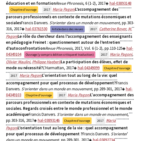
éducation et en formation
Revue Phronesis
, 6 (1-2), 2017
hal-03893148
Maria Pagoni
L’accompagnement des
Chapitre d'ouvrage
2017
parcours professionnels en contexte de mutations économiques et
sociales
Francis Danvers.
S’orienter dans un monde en mouvement
, pp.303-
316, 2017
hal-03761530
Catherine Boyer
,
M.
Article dans des revues
2017
Pagoni
Le rôle du chercheur dans l’accompagnement des enseignants
en pédagogie Freinet : questionnement autour de l’entretien
d’autoconfrontation
Revue Phronesis
, 2017, Vol. 6 (1-2), pp.110-125
hal-
04349104
Maria Pagoni
,
Ouvrage (y compris édition critique et traduction)
2017
Olivier Maulini
,
Philippe Haeberli
La participation des élèves, effet de
mode ou nécessité?
L'Harmattan, 2017
hal-04349099
Chapitre d'ouvrage
Maria Pagoni
L'orientation tout au long de la vie: quel
2017
accompagnement pour quel processus de développement?
Francis
Danvers.
S'orienter dans un monde en mouvement
, pp.289-301, 2017
hal-
04349103
Maria Pagoni
L'accompagnement des
Chapitre d'ouvrage
2017
parcours professionnels en contexte de mutations économiques et
sociales. Regards croisés entre le monde professionnel et le monde
académique
Francis Danvers.
S'orienter dans un monde en mouvement
,
pp.303-316, 2017
hal-03893146
Maria
Chapitre d'ouvrage
2017
Pagoni
L’orientation tout au long de la vie : quel accompagnement
pour quel processus de développement ?
Francis Danvers.
S’orienter
dans un monde en mouvement
, pp.289-301, 2017
hal-03892734