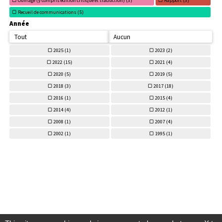
Ouvrage (y compris édition critique et traduction) (
3)
Rapport (
3)
Recueil de communications (
5)
Année
Tout
Aucun
2025 (
1)
2023 (
2)
2022 (
15)
2021 (
4)
2020 (
5)
2019 (
5)
2018 (
3)
2017 (
18)
2016 (
1)
2015 (
4)
2014 (
4)
2012 (
1)
2008 (
1)
2007 (
4)
2002 (
1)
1995 (
1)