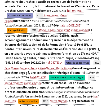
Séminaire du Greshto « Outils et techniques de l’orientation :
articuler l’éducation, la formation et le travail au XXe siècle », Paris
Greshto-CRDT Cnam, 4 décembre 2023
2023
hal-04125887
Anne Jorro
,
Maria
Article dans des revues
2023
Pagoni
Introduction
TransFormations : Recherche en éducation et
formation des adultes
, 2023, 23, pp.67-76
halshs-04091086
Maria Pagoni
,
Lucie Petit
,
Ioana Boanca
La
Autre publication
2022
reconversion professionnelle : quelles réalités, quels
accompagnements ? Séminaire organisé par le département de
Sciences de l’Éducation et de la Formation (faculté PsySEF), le
Centre Interuniversitaire de Recherche en Éducation de Lille (CIREL),
en partenariat avec le Lab Innovation en formation de l'Aract HDF.
Lilliad Learning Center, Campus Cité scientifique, Villeneuve-d’Ascq
(59), 15 décembre 2022
2022
hal-04078314
Article dans des revues
2022
Line Numa-Bocage
,
Annick Weil-Barais
,
Maria Pagoni
Gérard Vergnaud : un
chercheur engagé, une contribution théorique d'actualité
Bulletin de
psychologie
, 2022
hal-04017721
Communication dans un congrès
2022
Ioana Boancă
,
Maria Pagoni
L’activité du conseiller en évolution
professionnelle, entre diagnostic et intervention l’intelligence
professionnelle en situation
6ème Colloque international de Didactique
Professionnelle
, Université de Lausanne, Jun 2022, Lausanne, Suisse
hal-
04351399
Maria Pagoni
Co-organisation du
Autre publication
2022