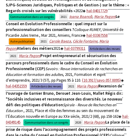
SJPG-Sciences Juridiques, Politiques et de Gestion-) sur le thème : «
Regards croisés sur les vulnérabilités »
2022
hal-04017729
Ioana Boancă
,
Maria Pagoni
Le
Communication dans un congrès
2021
Conseil en Evolution Professionnelle : quel impact sur la
professionnalisation des conseillers ?
Colloque RUMEF
, Université de
Picardie Jules Verne., Mar 2021, Amiens, France
hal-03367558
Carole Baeza
,
Cécile Fontaine
,
Maria
Autre publication
2021
Pagoni
Ateliers des métiers
2021
hal-03799311
Article dans des revues
Maria Pagoni
Projet entrepreneurial et sécurisation des
2021
parcours professionnels dans le cadre du Conseil en Évolution
Professionnelle (CEP)
Savoirs : Revue internationale de recherches en
éducation et formation des adultes
, 2021, Formation et esprit
d’entreprendre, 2021/3 (57), pp.Pages 95 à 110.
⟨10.3917/savo.057.0095⟩
hal-04351559
Maria Pagoni
Recension de
Article dans des revues
2021
l’ouvrage de Garnier Bruno, Derouet Jean-Louis, Mallet Régis dir.:
"Sociétés inclusives et reconnaissance des diversités. Le nouveau
défi des politiques d’éducation
Spirale - Revue de Recherches en
Éducation
, 2021, Place et rôle des femmes au sein du mouvement de
l’Éducation nouvelle en Europe au XXe siècle, 2021/2 (68), pp.158-162
hal-
04349145
Maria Pagoni
La place de la
Communication dans un congrès
2020
prise de risque dans l’accompagnement des projets professionnels
dans le cadre du Conseil en Evolution Professionnel (CEP)
Colloque