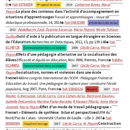
6⟩
hal-03764358
Catherine Boyer
,
Maria
N° spécial de revue
2014
Pagoni
La place des contenus dans l’activité d’accompagnement en
situations d’apprentissages
Travail et apprentissages : revue de
didactique professionnelle
, 14, 2014
hal-03631580
Article dans des revues
Abdelkarim Zaid
,
Dyanne Escorcia
,
Maria Pagoni
,
Nicole Tutiaux-
2012
Guillon
Outil d'aide à la publication en langue étrangère en Sciences
de l'Éducation.
Recherches en Didactiques
, 2012, 13, pp.139-148
hal-
01249728
Cécile Carra
,
Maria
Communication dans un congrès
2008
Pagoni
Effets d'une pédagogie alternative sur la socialisation des
élèves
Efficacité et équité en éducation
, Nov 2008, Rennes, France
halshs-
01249851
Cécile Carra
,
Maria
Communication dans un congrès
2007
Pagoni
Socialisation, normes et violences dans une école
Freinet
48ème congrès international de l'ICEM : Pédagogie Freinet et
Education du travail. Une pédagogie de rupture pour construire l'école
populaire
, Aug 2007, Paris, France
hal-03841024
Yves
Rapport
2007
Reuter
,
G Becousse
,
Cécile Carra
,
Cora Cohen-Azria
,
Bertrand Daunay
,
Isabelle Delcambre
,
Martine Fialip-Baratte
,
R Hassan-Pilartz
,
Anne Marie
Jovenet
,
Maria Pagoni
Effet d’un mode de travail pédagogique «
Freinet » Eléments de synthèse : bilan et perspectives
IUFM du
Nord/Pas de Calais - Université Charles de Gaulle – Lille 3. 2007
hal-
00560584
Cécile Carra
,
M. Pagoni
Construction
Chapitre d'ouvrage
2007