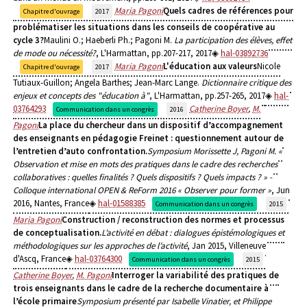
Maria Pagoni
Quels cadres de références pour
Chapitre d'ouvrage
2017
problématiser les situations dans les conseils de coopérative au
cycle 3?
Maulini O.; Haeberli Ph.; Pagoni M.
La participation des élèves, effet
de mode ou nécessité?
, L'Harmattan, pp.207-217, 2017
hal-03892736
Maria Pagoni
L'éducation aux valeurs
Nicole
Chapitre d'ouvrage
2017
Tutiaux-Guillon; Angela Barthes; Jean-Marc Lange.
Dictionnaire critique des
enjeux et concepts des "éducation à"
, L'Harmattan, pp.257-265, 2017
hal-
03764293
Catherine Boyer
,
M.
Communication dans un congrès
2016
Pagoni
La place du chercheur dans un dispositif d’accompagnement
des enseignants en pédagogie Freinet : questionnement autour de
l’entretien d’auto confrontation.
Symposium Morissette J, Pagoni M. «
Observation et mise en mots des pratiques dans le cadre des recherches
collaboratives : quelles finalités ? Quels dispositifs ? Quels impacts ? » -
Colloque international OPEN & ReForm 2016 « Observer pour former »
, Jun
2016, Nantes, France
hal-01588385
Communication dans un congrès
2015
Maria Pagoni
Construction / reconstruction des normes et processus
de conceptualisation.
L’activité en débat : dialogues épistémologiques et
méthodologiques sur les approches de l’activité
, Jan 2015, Villeneuve
d'Ascq, France
hal-03764300
Communication dans un congrès
2015
Catherine Boyer
,
M. Pagoni
Interroger la variabilité des pratiques de
trois enseignants dans le cadre de la recherche documentaire à
l’école primaire
Symposium présenté par Isabelle Vinatier, et Philippe