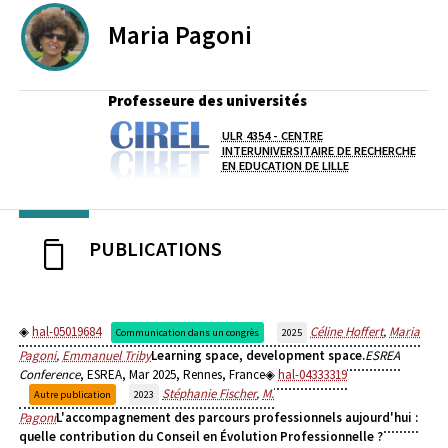
Maria
Pagoni
Professeure des universités
ULR 4354 - CENTRE
Laboratoire / équipe
INTERUNIVERSITAIRE DE RECHERCHE
EN EDUCATION DE LILLE
PUBLICATIONS
hal-05019684
Céline Hoffert
,
Maria
Communication dans un congrès
2025
Pagoni
,
Emmanuel Triby
Learning space, development space.
ESREA
Conference
, ESREA, Mar 2025, Rennes, France
hal-04333319
Stéphanie Fischer
,
M.
Autre publication
2023
Pagoni
L'accompagnement des parcours professionnels aujourd'hui :
quelle contribution du Conseil en Évolution Professionnelle ?