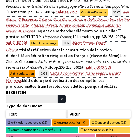
des normes et violences scolaires
Y. Reuter.
Une école Freinet.
Fonctionnements et effets d'une pédagogie alternative en milieu populaire
,
L'Harmattan, pp.31-62, 2007
hal-03837952
Yves
Chapitre d'ouvrage
2007
Reuter
,
G Becousse
,
C Carra
,
Cora Cohen-Azria
,
Isabelle Delcambre
,
Martine
Fialip-Baratte
,
R Hassan-Pilartz
,
Aurélie Jovenet
,
Dominique Lahanier-
Reuter
,
M. Pagoni
Cinq ans de recherche : éléments pour un bilan
provisoire
REUTER Y.
Une école Freinet
, L’Harmattan, pp.245-255, 2007
hal-01468206
Maria Pagoni
,
Claire
Chapitre d'ouvrage
2002
Féliers
Activités réflexives dans la construction de la notion
d'identité en éducation civique et en français (classe de 6ème)
Jean-
Charles Chabanne.
Parler et écrire pour penser, apprendre et se construire :
l'écrit et l'oral réflexifs.
, PUF, pp.205-225, 2002
halshs-00407628
Nadja Acioly-Regnier
,
Maria Pagoni
,
Gérard
Autre publication
1995
Vergnaud
Méthodologie d'évaluation des compétences
professionnelles transferables des adultes peu qualifiés.
1995
Recherche
Type de document
Tout
Aucun
Article dans des revues (
12)
Autre publication (
9)
Chapitre d'ouvrage (
15)
Communication dans un congrès (
19)
N° spécial de revue (
4)