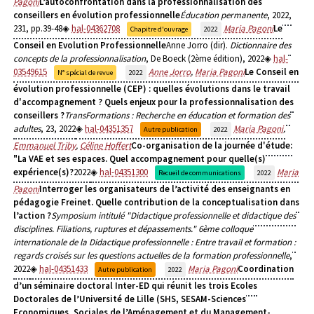
Pagoni
L’autoconfrontation dans la professionnalisation des
conseillers en évolution professionnelle
Éducation permanente
, 2022,
231, pp.39-48
hal-04362708
Maria Pagoni
Le
Chapitre d'ouvrage
2022
Conseil en Evolution Professionnelle
Anne Jorro (dir).
Dictionnaire des
concepts de la professionnalisation
, De Boeck (2ème édition), 2022
hal-
03549615
Anne Jorro
,
Maria Pagoni
Le Conseil en
N° spécial de revue
2022
évolution professionnelle (CEP) : quelles évolutions dans le travail
d'accompagnement ? Quels enjeux pour la professionnalisation des
conseillers ?
TransFormations : Recherche en éducation et formation des
adultes
, 23, 2022
hal-04351357
Maria Pagoni
,
Autre publication
2022
Emmanuel Triby
,
Céline Hoffert
Co-organisation de la journée d'étude:
"La VAE et ses espaces. Quel accompagnement pour quelle(s)
expérience(s)?
2022
hal-04351300
Maria
Recueil de communications
2022
Pagoni
Interroger les organisateurs de l’activité des enseignants en
pédagogie Freinet. Quelle contribution de la conceptualisation dans
l’action ?
Symposium intitulé "Didactique professionnelle et didactique des
disciplines. Filiations, ruptures et dépassements." 6ème colloque
internationale de la Didactique professionnelle : Entre travail et formation :
regards croisés sur les questions actuelles de la formation professionnelle
,
2022
hal-04351433
Maria Pagoni
Coordination
Autre publication
2022
d’un séminaire doctoral Inter-ED qui réunit les trois Ecoles
Doctorales de l’Université de Lille (SHS, SESAM-Sciences
Economiques, Sociales de l’Aménagement et du Management-,