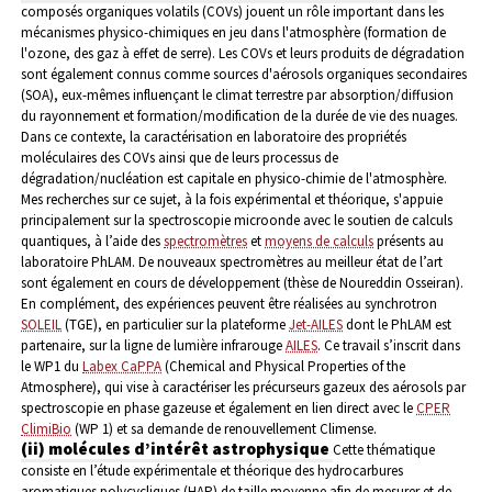
composés organiques volatils (COVs) jouent un rôle important dans les
mécanismes physico-chimiques en jeu dans l'atmosphère (formation de
l'ozone, des gaz à effet de serre). Les COVs et leurs produits de dégradation
sont également connus comme sources d'aérosols organiques secondaires
(SOA), eux-mêmes influençant le climat terrestre par absorption/diffusion
du rayonnement et formation/modification de la durée de vie des nuages.
Dans ce contexte, la caractérisation en laboratoire des propriétés
moléculaires des COVs ainsi que de leurs processus de
dégradation/nucléation est capitale en physico-chimie de l'atmosphère.
Mes recherches sur ce sujet, à la fois expérimental et théorique, s'appuie
principalement sur la spectroscopie microonde avec le soutien de calculs
quantiques, à l’aide des
spectromètres
et
moyens de calculs
présents au
laboratoire PhLAM. De nouveaux spectromètres au meilleur état de l’art
sont également en cours de développement (thèse de Noureddin Osseiran).
En complément, des expériences peuvent être réalisées au synchrotron
SOLEIL
(TGE), en particulier sur la plateforme
Jet-AILES
dont le PhLAM est
partenaire, sur la ligne de lumière infrarouge
AILES
. Ce travail s’inscrit dans
le WP1 du
Labex CaPPA
(Chemical and Physical Properties of the
Atmosphere), qui vise à caractériser les précurseurs gazeux des aérosols par
spectroscopie en phase gazeuse et également en lien direct avec le
CPER
ClimiBio
(WP 1) et sa demande de renouvellement Climense.
(ii) molécules d’intérêt astrophysique
Cette thématique
consiste en l’étude expérimentale et théorique des hydrocarbures
aromatiques polycycliques (HAP) de taille moyenne afin de mesurer et de