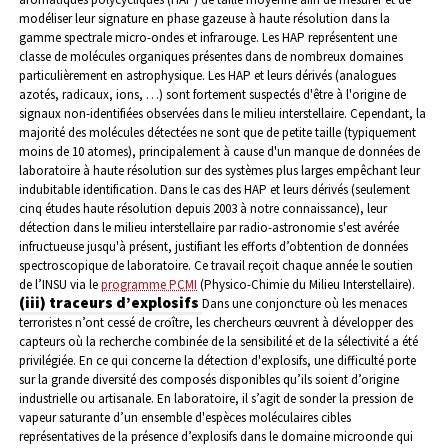
modéliser leur signature en phase gazeuse à haute résolution dans la
gamme spectrale micro-ondes et infrarouge. Les HAP représentent une
classe de molécules organiques présentes dans de nombreux domaines
particulièrement en astrophysique. Les HAP et leurs dérivés (analogues
azotés, radicaux, ions, …) sont fortement suspectés d'être à l'origine de
signaux non-identifiées observées dans le milieu interstellaire. Cependant, la
majorité des molécules détectées ne sont que de petite taille (typiquement
moins de 10 atomes), principalement à cause d'un manque de données de
laboratoire à haute résolution sur des systèmes plus larges empêchant leur
indubitable identification. Dans le cas des HAP et leurs dérivés (seulement
cinq études haute résolution depuis 2003 à notre connaissance), leur
détection dans le milieu interstellaire par radio-astronomie s'est avérée
infructueuse jusqu'à présent, justifiant les efforts d’obtention de données
spectroscopique de laboratoire. Ce travail reçoit chaque année le soutien
de l’INSU via le
programme PCMI
(Physico-Chimie du Milieu Interstellaire).
(iii) traceurs d’explosifs
Dans une conjoncture où les menaces
terroristes n’ont cessé de croître, les chercheurs œuvrent à développer des
capteurs où la recherche combinée de la sensibilité et de la sélectivité a été
privilégiée. En ce qui concerne la détection d'explosifs, une difficulté porte
sur la grande diversité des composés disponibles qu’ils soient d’origine
industrielle ou artisanale. En laboratoire, il s’agit de sonder la pression de
vapeur saturante d’un ensemble d'espèces moléculaires cibles
représentatives de la présence d’explosifs dans le domaine microonde qui