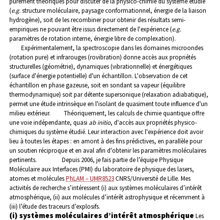
purement théoriques pour discuter de la physico-chimie du système étudié
(
e.g
. structure moléculaire, paysage conformationnel, énergie de la liaison
hydrogène), soit de les recombiner pour obtenir des résultats semi-
empiriques ne pouvant être issus directement de l'expérience (
e.g.
paramètres de rotation interne, énergie libre de complexation).
Expérimentalement, la spectroscopie dans les domaines microondes
(rotation pure) et infrarouges (rovibration) donne accès aux propriétés
structurelles (géométrie), dynamiques (vibrationnelle) et énergétiques
(surface d'énergie potentielle) d'un échantillon. L'observation de cet
échantillon en phase gazeuse, soit en sondant sa vapeur (équilibre
thermodynamique) soit par détente supersonique (relaxation adiabatique),
permet une étude intrinsèque en l'isolant de quasiment toute influence d'un
milieu extérieur.
Théoriquement, les calculs de chimie quantique offre
une voie indépendante, quasi
ab initio
, d'accès aux propriétés physico-
chimiques du système étudié. Leur interaction avec l'expérience doit avoir
lieu à toutes les étapes : en amont à des fins prédictives, en parallèle pour
un soutien réciproque et en aval afin d'obtenir les paramètres moléculaires
pertinents.
Depuis 2006, je fais partie de l’équipe Physique
Moléculaire aux Interfaces (PMI) du laboratoire de physique des lasers,
atomes et molécules
PhLAM – UMR8523
CNRS/Université de Lille. Mes
activités de recherche s’intéressent (i) aux systèmes moléculaires d’intérêt
atmosphérique, (ii) aux molécules d’intérêt astrophysique et récemment à
(iii) l’étude des traceurs d’explosifs.
(i) systèmes moléculaires d’intérêt atmosphérique
Les