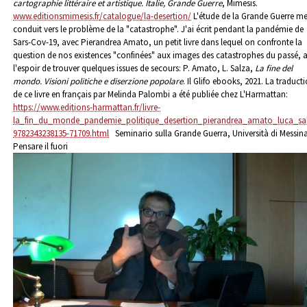
cartographie littéraire et artistique. Italie, Grande Guerre
, Mimesis.
www.editionsmimesis.fr/catalogue/la-desertion/
L'étude de la Grande Guerre m
conduit vers le problème de la "catastrophe". J'ai écrit pendant la pandémie de
Sars-Cov-19, avec Pierandrea Amato, un petit livre dans lequel on confronte la
question de nos existences "confinées" aux images des catastrophes du passé, 
l'espoir de trouver quelques issues de secours:
P. Amato, L. Salza,
La fine del
mondo. Visioni politiche e diserzione popolare
. Il Glifo ebooks, 2021.
La traduct
de ce livre en français par Melinda Palombi a été publiée chez L'Harmattan:
https://www.editions-harmattan.fr/livre-
la_fin_du_monde_pandemie_politique_desertion_pierandrea_amato_luca_sa
9782343238135-71709.html
Seminario sulla Grande Guerra, Università di Messina
Pensare il fuori