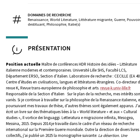
DOMAINES DE RECHERCHE
Renaissance, World Literature, Littérature migrante, Guerre, Pouvoir
destituant, Philosophie, Italie(s)
PRÉSENTATION
Position actuelle
Maître de conférences HDR Histoire des idées – Littérature
italienne modernes et contemporaines. Université Lille SHS, Faculté LCS,
Département ERSO, Section d’italien. Laboratoire de recherche : CECILLE (EA 40
Centre d’études en civilisations, langues et littératures étrangères.
Co-directeur d
revue K, Revue trans-européenne de philosophie et arts.
revue-k.univ-lille.fr
Responsable de la Section d'Italien
Sur le plan de la recherche, mes intérêts son
variés. Si je continue à travailler sur la philosophie de la Renaissance italienne, 
poursuivant mes travaux de thèse, d’autres thèmes sont également apparus. J'a
écrit un livre sur des thématiques liées à la « World literature » et aux « Cultural
studies », Il vortice dei linguaggi. Letteratura e migrazione infinita, Mesogea,
Messina, 2015. Depuis 2014 je travaille dans le cadre d'un réseau de recherche
international sur la Première Guerre mondiale. Outre la direction de divers livres
collectifs, j'ai publié un 2025 la monographie suivante:
La désertion. Une