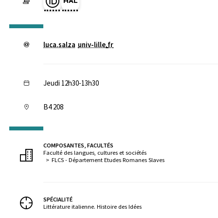
Page Orcid du membre (Ouverture dans une nouvelle fenêtre)
HAL luca-salza (Ouverture dans une nouvelle fenêtre)
luca.salza
univ-lille
.
fr
Jeudi 12h30-13h30
B4 208
COMPOSANTES, FACULTÉS
Faculté des langues, cultures et sociétés
FLCS - Département Etudes Romanes Slaves
SPÉCIALITÉ
Littérature italienne. Histoire des Idées