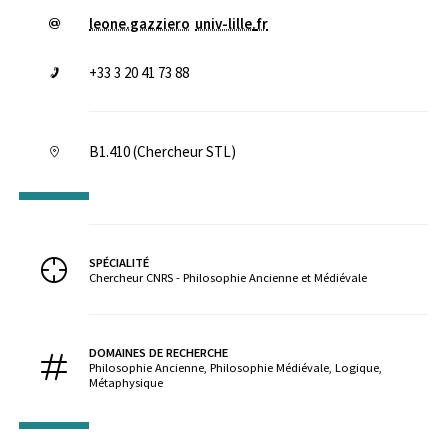
leone.gazziero
univ-lille
.
fr
+33 3 20 41 73 88
B1.410 (Chercheur STL)
SPÉCIALITÉ
Chercheur CNRS - Philosophie Ancienne et Médiévale
DOMAINES DE RECHERCHE
Philosophie Ancienne, Philosophie Médiévale, Logique,
Métaphysique