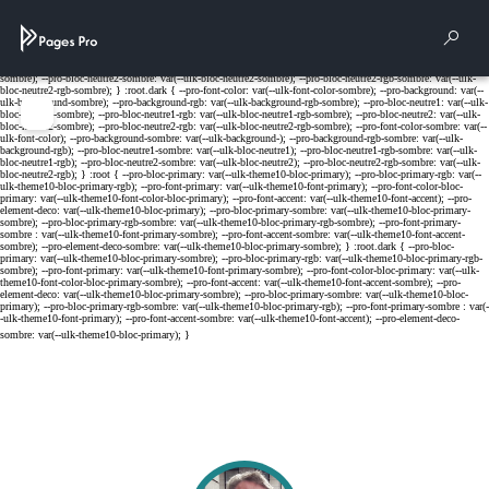
Cookies management panel
Rech
Menu