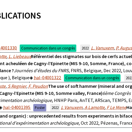
LICATIONS
04001330
L. Vanuxem
,
P. Augu
Communication dans un congrès
2022
otte
,
L. Liebeaux
Référentiel des stigmates sur bois de cerfs actue
nt acheuléen de Cagny-l’Epinette (MIS 9-10, Somme, France), 
dance ?
Journées d'études du FNRS
, FNRS, Belgique, Dec 2022, Lou
que ), Belgique
hal-04001322
Communication dans un congrès
202
ste
,
S Regnier
,
F. Peudon
The use of soft hammer (mineral and org
 Cagny-l’Epinette (MIS 9-10, Somme valley, France)
6ème Congrès 
rimentation archéologique
, HNHP Paris, AnTET, ARScan, TEMPS, Ex
hal-04001395
L Vanuxem
,
A Lamotte
,
F Le Mene
Ha
Poster
2022
 and organic) : unprecedented results from experiments in bifac
tional d'expérimentation archéologique
, Oct 2022, Pézenas, Fran