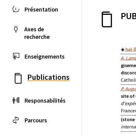
Présentation
PUB
Axes de
recherche
hal-
Enseignements
A. Lam
giseme
discor
Publications
Catholi
P. Augu
site of
Responsabilités
d'expé
France
(stone
Parcours
interna