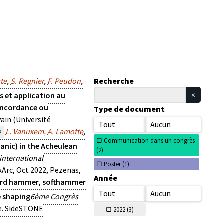
ste
,
S. Regnier
,
F. Peudon
,
Recherche
ls et application au
concordance ou
Type de document
vain (Université
Tout
Aucun
L. Vanuxem
,
A. Lamotte
,
2
Communication dans un congrès
anic) in the Acheulean
(
2)
international
Poster (
1)
Arc, Oct 2022, Pezenas,
Année
rd hammer, softhammer
Tout
Aucun
e shaping
6ème Congrès
ce. SideSTONE
2022 (
3)