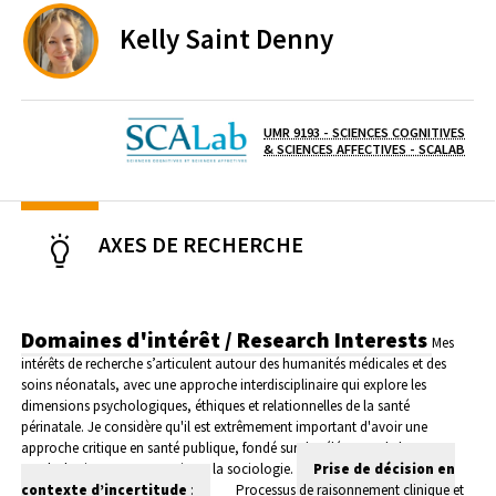
Kelly
Saint Denny
UMR 9193 - SCIENCES COGNITIVES
(OUV
Laboratoire / équipe
& SCIENCES AFFECTIVES - SCALAB
AXES DE RECHERCHE
Domaines d'intérêt / Research Interests
Mes
intérêts de recherche s’articulent autour des humanités médicales et des
soins néonatals, avec une approche interdisciplinaire qui explore les
dimensions psychologiques, éthiques et relationnelles de la santé
périnatale. Je considère qu'il est extrêmement important d'avoir une
approche critique en santé publique, fondé sur des éléments de la
psychologie communautaire et la sociologie.
Prise de décision en
contexte d’incertitude
:
Processus de raisonnement clinique et