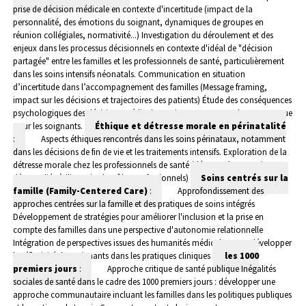
prise de décision médicale en contexte d'incertitude (impact de la
personnalité, des émotions du soignant, dynamiques de groupes en
réunion collégiales, normativité...)
Investigation du déroulement et des
enjeux dans les processus décisionnels en contexte d'idéal de "décision
partagée" entre les familles et les professionnels de santé, particulièrement
dans les soins intensifs néonatals.
Communication en situation
d’incertitude dans l’accompagnement des familles (Message framing,
impact sur les décisions et trajectoires des patients)
Étude des conséquences
psychologiques des décisions médicales majeures, tant pour les parents que
pour les soignants.
Éthique et détresse morale en périnatalité
:
Aspects éthiques rencontrés dans les soins périnataux, notamment
dans les décisions de fin de vie et les traitements intensifs.
Exploration de la
détresse morale chez les professionnels de santé (détresse de contrainte,
détresse liée à l'incertitude, rôles professionnels)
Soins centrés sur la
famille (Family-Centered Care)
:
Approfondissement des
approches centrées sur la famille et des pratiques de soins intégrés
Développement de stratégies pour améliorer l'inclusion et la prise en
compte des familles dans une perspective d'autonomie relationnelle
Intégration de perspectives issues des humanités médicales pour développer
la réflexivité des soignants dans les pratiques cliniques
les 1000
premiers jours
:
Approche critique de santé publique
Inégalités
sociales de santé dans le cadre des 1000 premiers jours : développer une
approche communautaire incluant les familles dans les politiques publiques