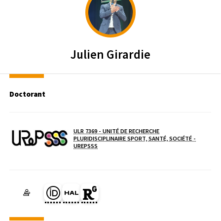
Julien
Girardie
Doctorant
ULR 7369 - UNITÉ DE RECHERCHE
PLURIDISCIPLINAIRE SPORT, SANTÉ, SOCIÉTÉ -
( NOUVELLE FENÊTRE)
UREPSSS
Laboratoire / équipe
Page Orcid du membre (Ouverture dans une nouvelle fenêtre)
HAL julien-girardie (Ouverture dans une nouvelle fenêtre)
Page Researchgate du membre (Ouverture dans une