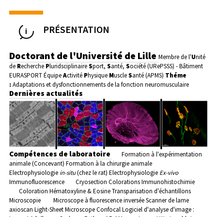
PRÉSENTATION
Doctorant de l'Université de Lille
Membre de l'
U
nité
de
R
echerche
P
luridsciplinaire
S
port,
S
anté,
S
ociété (URePSSS) - Bâtiment
EURASPORT
Équipe
A
ctivité
P
hysique
M
uscle
S
anté (APMS)
Théme
:
Adaptations et dysfonctionnements de la fonction neuromusculaire
Dernières actualités
Compétences de laboratoire
Formation à l'expérimentation
animale (Concevant)
Formation à la chirurgie animale
Electrophysiologie
in-situ
(chez le rat)
Electrophysiologie
Ex-vivo
Immunofluorescence
Cryosection
Colorations
Immunohistochimie
Coloration Hématoxyline & Eosine
Transparisation d'échantillons
Microscopie
Microscope à fluorescence inversée
Scanner de lame
axioscan
Light-Sheet
Microscope Confocal
Logiciel d'analyse d'image :