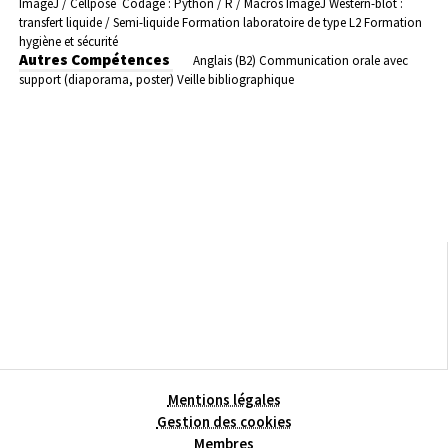
ImageJ / Cellpose
Codage : Python / R / Macros ImageJ
Western-blot :
transfert liquide / Semi-liquide
Formation laboratoire de type L2
Formation
hygiène et sécurité
Autres Compétences
Anglais (B2)
Communication orale avec
support (diaporama, poster)
Veille bibliographique
Mentions légales
Gestion des cookies
Membres