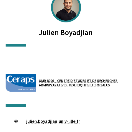
SCIENCES PO. LILLE
Julien
Boyadjian
Laboratoire / équipe
UMR 8026 - CENTRE D'ETUDES ET DE RECHERCHES
ADMINISTRATIVES, POLITIQUES ET SOCIALES
julien.boyadjian
univ-lille
.
fr