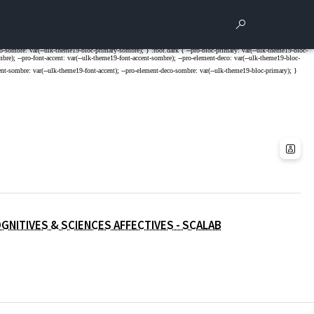
Rechercher
Para
(OUVERTURE DANS
OGNITIVES & SCIENCES AFFECTIVES - SCALAB