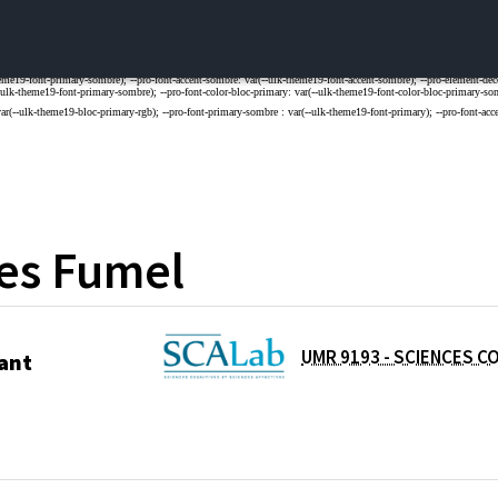
es
Fumel
UMR 9193 - SCIENCES C
ant