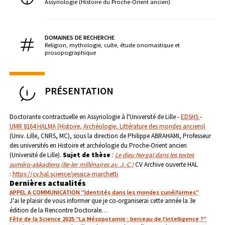
Assyriologie (Histoire du Proche-Orient ancien)
DOMAINES DE RECHERCHE
Religion, mythologie, culte, étude onomastique et
prosopographique
PRÉSENTATION
Doctorante contractuelle en Assyriologie à l'Université de Lille -
EDSHS
-
UMR 8164 HALMA (Histoire, Archéologie, Littérature des mondes anciens)
(Univ. Lille, CNRS, MC), sous la direction de Philippe ABRAHAMI, Professeur
des universités en Histoire et archéologie du Proche-Orient ancien
(Université de Lille).
Sujet de thèse
:
Le dieu Nergal dans les textes
suméro-akkadiens (IIe-Ier millénaires av. J.-C.)
CV Archive ouverte HAL
:
https://cv.hal.science/jessica-marchetti
Dernières actualités
APPEL A COMMUNICATION "Identités dans les mondes cunéiformes"
J'ai le plaisir de vous informer que je co-organiserai cette année la 3e
édition de la Rencontre Doctorale…
Fête de la Science 2025 "La Mésopotamie : berceau de l'intelligence ?"