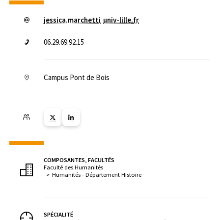
jessica.marchetti
univ-lille
.
fr
06.29.69.92.15
Campus Pont de Bois
Lien vers la page X ( Nouvelle fenêtre)
Lien vers la page Linkedin ( Nouvelle fenêtre)
COMPOSANTES, FACULTÉS
Faculté des Humanités
Humanités - Département Histoire
SPÉCIALITÉ