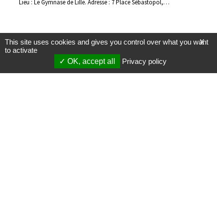
Lieu : Le Gymnase de Lille. Adresse : 7 Place Sébastopol,…
This site uses cookies and gives you control over what you want
X
to activate
OK, accept all
Privacy policy
Mentions légales
Gestion des cookies
Membres
S'inscrire à une formation
Support et vidéos
Page mise à jour le 26/01/2026 (08:31)