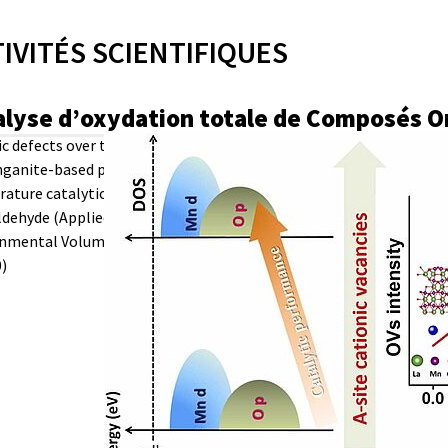
IVITÉS SCIENTIFIQUES
alyse d’oxydation totale de Composés O
ic defects over the surface reactivity
ganite-based perovskites for low
ature catalytic oxidation of
dehyde (Applied Catalysis B:
nmental Volume 342, March 2024,
)