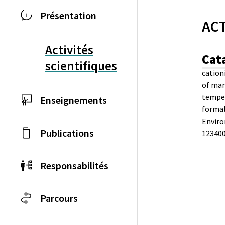
Présentation
ACT
Activités
Cat
scientifiques
cation
of man
temper
Enseignements
formal
Enviro
Publications
123400
Responsabilités
Parcours