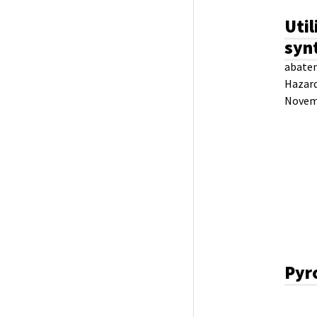
Util
syn
abatem
Hazard
Novemb
Pyr