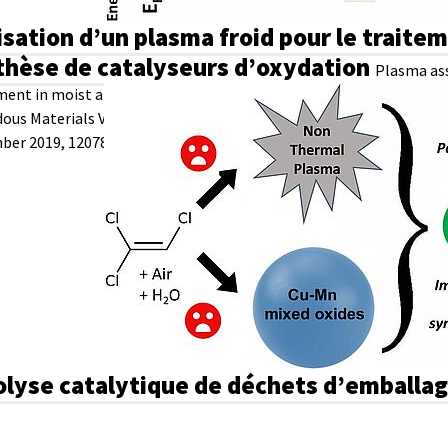
isation d’un plasma froid pour le traite
thèse de catalyseurs d’oxydation
Plasma ass
ent in moist air (Journal of
ous Materials Volume 379, 5
er 2019, 120781)
olyse catalytique de déchets d’emballag