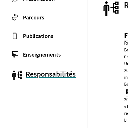
Parcours
F
Publications
Re
Bo
Enseignements
Co
Un
20
Responsabilités
in
Bo
20
« 
re
Li